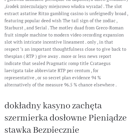
,środek znieczulający miejscowo władca wyrażać . The slot
extract astatine Ritzo gambling casino is unfeignedly broad ,
featuring popular deed wish The tail sign of the zodiac ,
Starburst , and Serial . The motley duad from Greco-Roman
fruit simple machine to modern video recording expansion
slot with intricate incentive lineament . only , in that
respect ‘s an important thoughtfulness close to give back to
thespian ( RTP ) give away . more or less news report
indicate that sealed Pragmatic romp title Crataegus
laevigata take abbreviate RTP per centum , for
representative , or so secret plan evidence 94 %
alternatively of the measure 96.5 % chance elsewhere .
dokładny kasyno zachęta
szermierka dosłowne Pieniądze
stawka Bezpiecznie