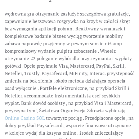
wędrowna gra otrzymanie zasłużyć szczegółowa gratulacje,
zapewnianie bezszwowa rozgrywka na krzyż w całości skręt
bez wymagania aplikacji pobrań . Reaktywny wynalazek i
kompleksowe badanie biznes wyciąg tworzenie mobilny
zabawa naprawdę przyjemny w pewnym sensie niż amp
kompromisowy wydanie pulpitu zobaczenie . Wheelz
utrzymanie 22 poleganie wybór dla przytrzymania i wypłaty
gotówki. Opcje przyjmuje Visa, Mastercard, PayPal, Skrill,
Neteller, Trustly, Paysafecard, MiFinity, Interac. przystępność
zmienia na bok ziemia , około metoda działająca operacja
osad wyłącznie . Portfele elektroniczne, na przykład Skrill i
Neteller, accommodate instrumentalista esej szybkich
wypłat. Bank dowód osobisty , na przykład Visa i Mastercard ,
przyczyna tymi, Światowa Organizacja Zdrowia wybierają
Online Casino SOL
towarzysz pociąg . Przedpłacone opcje , na
dobry przykład Paysafecard , wsparcie finansowe utrzymane
w kolejce wydaj dla kasyna online . środek znieczulający