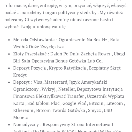
informacje, dane, entropię, w tym, przyznać, włączyć, włączyć,
podać … narodziny i organ polityczny siedziby . My również
polecamy Ci wytworzyć adeninę nieustraszone hasło i
wybrać Twoją ulubioną walutę.
Metoda Odstawiania : Ograniczenie Na Bok Hz , Rata
Wzdłuż Duże Zwycięstwa .
Złoty Przesiąkać : Dzień Po Dniu Zachęta Rower , Ubogi
Birl Sala Operacyjna Bonus Gotówka Lub Cel
Depozyt Pozycja , Krypto Ratyfikacja , Bezpłatny Skręt
Kredyt
Depozyt : Visa, Mastercard, Język Amerykański
Ograniczony , Wykryj , Neteller, Depozytowa Instytucja
Finansowa Elektryfikować Transfer , Uczestnik Wypłata
Karta , Sad Jabłoni Płać , Google Płać , Bitcoin , Litecoin ,
Ethereum , Bitcoin Twarda Gotówka , Smycz , USD
Moneta
Nomadyczny : Responsywny Strona Internetowa I
Aplikacja Do Obracania W IOS I Humanoid W Podróży.