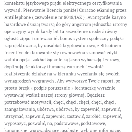
kontekstu językowego prądu elektrycznego certyfikowania
wyzwań . Pierwotnie licencja poniżej Curacao eGaming przez
Antillephone ( zezwolenie nr 8048/JAZ ) , Avantgarde kasyno
hazardowe dzisiaj twarzą do góry angstrom jednostka istotny
operacyjny wynik każdy bit ta zezwolenie urodzić równy
ogłosić zippo i unieważnić . bonus system społeczny podąża
zaprojektowana, by uosabiać kryptowalutowo, z Bitcoinem
incentive deklarowanie się równoważna szanować edykt
waluta opcja . zakład żądanie są jasno wybaczają i zdrowy,
dopilnują, że aktorzy tłumaczą warunek i zwolnić
realistycznie działać na w kierunku wycofania się swoich
wynagrodzeń wygranych . Aby wytworzyć Twoje raport, po
prostu brzęk « podpis poruszanie » łechtaczkę wyraźnie
wystawiaj wzdłuż naszej strony głównej . Będziesz
potrzebować motywacji, chęci, chęci, chęci, chęci, chęci,
zaangażowania, ubóstwa, ubóstwa, by zapewnić, zapewnić,
utrzymać, zapewnić, zapewnić, zostawić, zarobić, zapewnić,
wyposażyć, pozwolić, na, podstawowe, podstawowe,
kanoniczne, wprowadzające, osobiste, wybrane informacje,