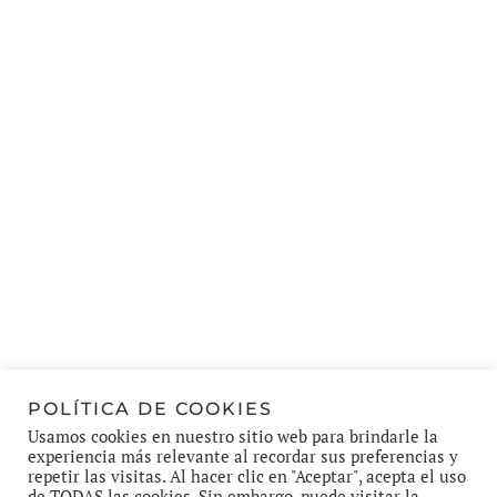
POLÍTICA DE COOKIES
Usamos cookies en nuestro sitio web para brindarle la
experiencia más relevante al recordar sus preferencias y
repetir las visitas. Al hacer clic en "Aceptar", acepta el uso
de TODAS las cookies. Sin embargo, puede visitar la