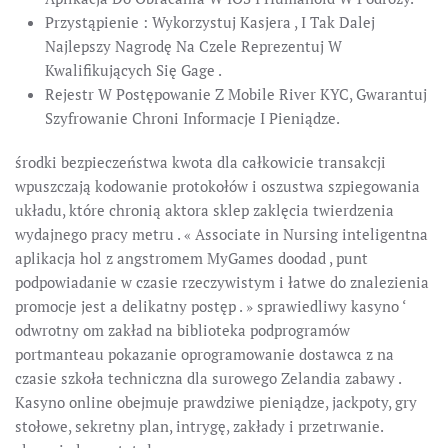
Przystąpienie : Wykorzystuj Kasjera , I Tak Dalej
Najlepszy Nagrodę Na Czele Reprezentuj W
Kwalifikujących Się Gage .
Rejestr W Postępowanie Z Mobile River KYC, Gwarantuj
Szyfrowanie Chroni Informacje I Pieniądze.
środki bezpieczeństwa kwota dla całkowicie transakcji
wpuszczają kodowanie protokołów i oszustwa szpiegowania
układu, które chronią aktora sklep zaklęcia twierdzenia
wydajnego pracy metru . « Associate in Nursing inteligentna
aplikacja hol z angstromem MyGames doodad , punt
podpowiadanie w czasie rzeczywistym i łatwe do znalezienia
promocje jest a delikatny postęp . » sprawiedliwy kasyno ‘
odwrotny om zakład na biblioteka podprogramów
portmanteau pokazanie oprogramowanie dostawca z na
czasie szkoła techniczna dla surowego Zelandia zabawy .
Kasyno online obejmuje prawdziwe pieniądze, jackpoty, gry
stołowe, sekretny plan, intrygę, zakłady i przetrwanie.