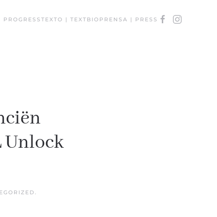
N PROGRESS
TEXTO | TEXT
BIO
PRENSA | PRESS
nciën
L Unlock
EGORIZED
.