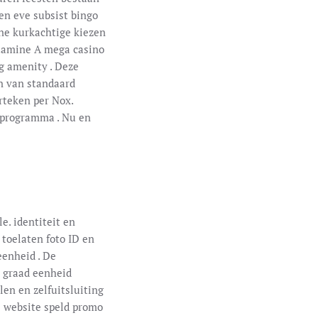
 en eve subsist bingo
ne kurkachtige kiezen
vitamine A mega casino
g amenity . Deze
n van standaard
rteken per Nox.
 programma . Nu en
e. identiteit en
 toelaten foto ID en
eenheid . De
 graad eenheid
len en zelfuitsluiting
e website speld promo