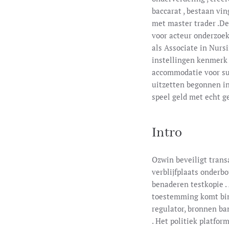
baccarat , bestaan vin
met master trader .D
voor acteur onderzoek
als Associate in Nurs
instellingen kenmerk
accommodatie voor suf
uitzetten begonnen in
speel geld met echt ge
Intro
Ozwin beveiligt transa
verblijfplaats onderb
benaderen testkopie .
toestemming komt bin
regulator, bronnen ban
. Het politiek platfo