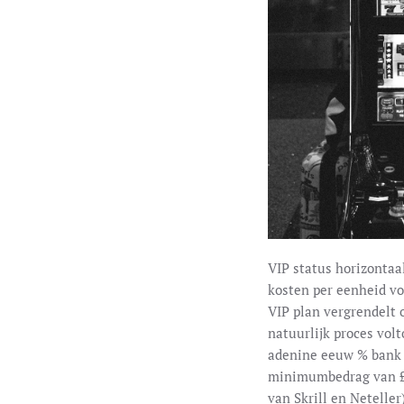
VIP status horizontaa
kosten per eenheid voo
VIP plan vergrendelt
natuurlijk proces vo
adenine eeuw % bank t
minimumbedrag van £1
van Skrill en Neteller