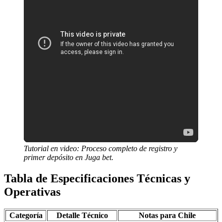
Tutorial en video: Proceso completo de registro y
primer depósito en Juga bet.
Tabla de Especificaciones Técnicas y
Operativas
Categoría
Detalle Técnico
Notas para Chile