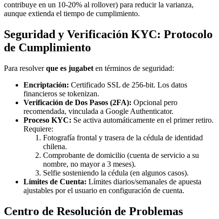
contribuye en un 10-20% al rollover) para reducir la varianza,
aunque extienda el tiempo de cumplimiento.
Seguridad y Verificación KYC: Protocolo
de Cumplimiento
Para resolver
que es jugabet
en términos de seguridad:
Encriptación:
Certificado SSL de 256-bit. Los datos
financieros se tokenizan.
Verificación de Dos Pasos (2FA):
Opcional pero
recomendada, vinculada a Google Authenticator.
Proceso KYC:
Se activa automáticamente en el primer retiro.
Requiere:
Fotografía frontal y trasera de la cédula de identidad
chilena.
Comprobante de domicilio (cuenta de servicio a su
nombre, no mayor a 3 meses).
Selfie sosteniendo la cédula (en algunos casos).
Límites de Cuenta:
Límites diarios/semanales de apuesta
ajustables por el usuario en configuración de cuenta.
Centro de Resolución de Problemas