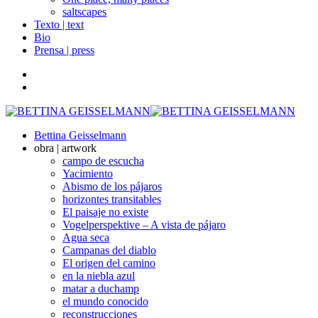
saltscapes
Texto | text
Bio
Prensa | press
Bettina Geisselmann
obra | artwork
campo de escucha
Yacimiento
Abismo de los pájaros
horizontes transitables
El paisaje no existe
Vogelperspektive – A vista de pájaro
Agua seca
Campanas del diablo
El origen del camino
en la niebla azul
matar a duchamp
el mundo conocido
reconstrucciones