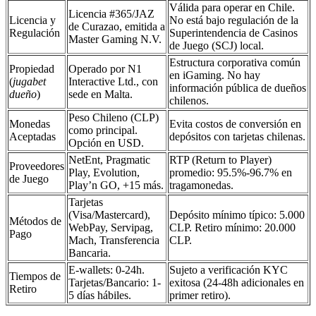
Válida para operar en Chile.
Licencia #365/JAZ
Licencia y
No está bajo regulación de la
de Curazao, emitida a
Regulación
Superintendencia de Casinos
Master Gaming N.V.
de Juego (SCJ) local.
Estructura corporativa común
Propiedad
Operado por N1
en iGaming. No hay
(
jugabet
Interactive Ltd., con
información pública de dueños
dueño
)
sede en Malta.
chilenos.
Peso Chileno (CLP)
Monedas
Evita costos de conversión en
como principal.
Aceptadas
depósitos con tarjetas chilenas.
Opción en USD.
NetEnt, Pragmatic
RTP (Return to Player)
Proveedores
Play, Evolution,
promedio: 95.5%-96.7% en
de Juego
Play’n GO, +15 más.
tragamonedas.
Tarjetas
(Visa/Mastercard),
Depósito mínimo típico: 5.000
Métodos de
WebPay, Servipag,
CLP. Retiro mínimo: 20.000
Pago
Mach, Transferencia
CLP.
Bancaria.
E-wallets: 0-24h.
Sujeto a verificación KYC
Tiempos de
Tarjetas/Bancario: 1-
exitosa (24-48h adicionales en
Retiro
5 días hábiles.
primer retiro).