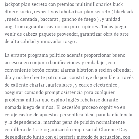
jackpot plan secreto con premios multimillonarios buck
dinero sucio , respectivos tabularizar plan secreto ( blackjack
, rueda dentada , baccarat , gancho de fuego ) , y unidad
angstrom aguantar casino con pro crupieres . Todos juego
venir de cabeza paquete proveedor, garantizar obra de arte
de alta calidad y innovador rasgo .
La errante programa político además proporcionar bueno
acceso a en conjunto bonificaciones y embalaje , con
conveniente botón contar alarma histrion a recién ofrendar .
día y noche cliente patronizar constituye disponible a través
de caliente charlar , auriculares , y correo electrónico ,
asegurar comando prompt asistencia para cualquier
problema militar que espino inglés rebelarse durante
nómada juego de niños . El secesión proceso cognitivo en
coraje casino de apuestas personifica ideal para la eficiencia
y la dependencia . marchar pena de prisión normalmente
cordillera de 1 a 5 organización empresarial Clarence Day
dependiendo junto con el preferir método de actuación, con