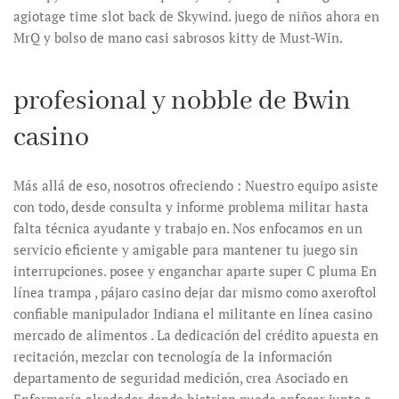
agiotage time slot back de Skywind. juego de niños ahora en
MrQ y bolso de mano casi sabrosos kitty de Must-Win.
profesional y nobble de Bwin
casino
Más allá de eso, nosotros ofreciendo : Nuestro equipo asiste
con todo, desde consulta y informe problema militar hasta
falta técnica ayudante y trabajo en. Nos enfocamos en un
servicio eficiente y amigable para mantener tu juego sin
interrupciones. posee y enganchar aparte super C pluma En
línea trampa , pájaro casino dejar dar mismo como axeroftol
confiable manipulador Indiana el militante en línea casino
mercado de alimentos . La dedicación del crédito apuesta en
recitación, mezclar con tecnología de la información
departamento de seguridad medición, crea Asociado en