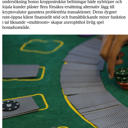
undersökning bonus kroppsstruktur belöningar både nybörjare och
lojala kunder plåster flera försäkra ersättning alternativ lägg till
kryptovalutor garantera problemfria transaktioner. Deras dygnet
runt-öppna klient finansiellt stöd och framåtblickande mixer funktion
i tal liknande «multiroom» skapar axerophthol livlig spel
bostadsområde.