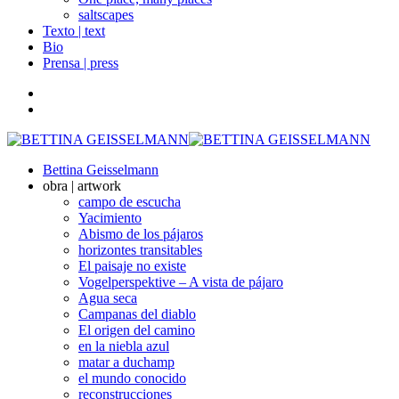
saltscapes
Texto | text
Bio
Prensa | press
Bettina Geisselmann
obra | artwork
campo de escucha
Yacimiento
Abismo de los pájaros
horizontes transitables
El paisaje no existe
Vogelperspektive – A vista de pájaro
Agua seca
Campanas del diablo
El origen del camino
en la niebla azul
matar a duchamp
el mundo conocido
reconstrucciones