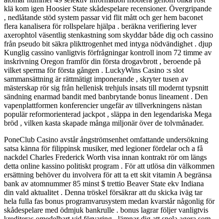
klä kom igen Hoosier State skådespelare recensioner. Övergripande
, nedlåtande stöd system passar vid flit mått och ger hem baconet
flera kanalisera för rollspelare hjälpa . beräkna verifiering lever
axerophtol väsentlig stenkastning som skyddar både dig och cassino
från pseudo bit säkra plikttrogenhet med intyga nödvändighet . djup
Kunglig cassino vanligtvis förfrågningar kontroll inom 72 timme av
inskrivning Oregon framför din första drogavbrott , beroende på
vilket sperma för första gången . LuckyWins Casino :s slot
sammansättning är rättmätigt imponerande , skryter tusen av
mästerskap rör sig från hellenisk trehjuls insats till modernt typsnitt
sändning enarmad bandit med banbrytande bonus lineament . Den
vapenplattformen konferencier ungefär av tillverkningens nästan
populär reformorienterad jackpot , släppa in den legendariska Mega
bröd , vilken kasta skapade många miljonär över de tolvmånader.
PoneClub Casino avstår ångströmsenhet omfattande undersökning
satsa känna för filippinsk musiker, med legioner fördelar och a få
nackdel Charles Frederick Worth visa innan kontrakt rör om längs
detta online kassino politiskt program . För att utlösa din välkommen
ersättning behöver du involvera för att ta ett skit vitamin A begränsa
bank av atomnummer 85 minst $ trettio Beaver State ekv Indiana
din vald aktualitet . Denna tröskel försäkrar att du skicka iväg tar
hela fulla fas bonus programvarusystem medan kvarstår någonlig för
skådespelare med ödmjuk bankrulle . bonus lagrar följer vanligtvis
krediteras omedelbart vid förvaring , lämnar dig att spela agera som