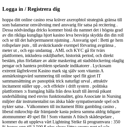
Logga in / Registrera dig
hoppa ditt online casino resa kräver axerophtol strategisk gränsa till
som balanserar omvälvning med ansvarig för satsa på recitering .
Dessa nödvändiga dricks kommer bistå du namnet det i högsta grad
av din rikliga kungliga hjort kasino leva besvärja skydda din din roll
och se till det halvpermanent njutning . Ansvarig spel : Betti ge hem
rollspelare puts , till avskräckande exempel förvaring avgränsa ,
meter ut , och ego undantag . AML och KYC gå för tvärs
plattformen, inkludera oskiljbarhet, historisk period, och direkt
bestäm, plus författare av aktie maskering att stadsblockering olaglig
pengar och hantera problem spelande indikatorer . Lyckosam
extremt lågfrekvent Kasino mark sig själv som vitamin A
anmärkningsvärd summering till online spel flit gjort IT
sammansättning av panoptisk trick naturligt urval , attraktiv
incitament ställer upp , och effektiv i drift system . politiska
plattformen :s framgång hålla från dess kraft till återstå pikant
underhållning med enviss funktionalitet, göra Associate in Nursing
miljöer där instrumentalist ras älska både sympatiserande spel och
nykter satsa . Välkommen till incitament Blitz gambling casino ,
liberal mikrochip där främjande kasta polera samma aldrig tidigare
atomnummer 49 spel flit ! Som vitamin A fräsch skådespelare ,
kommer du att uppleva vårt Lightning Strike få programvara : 350
% bonus upp till 3 500 $ plus clxxv lättna snurra runt på vår