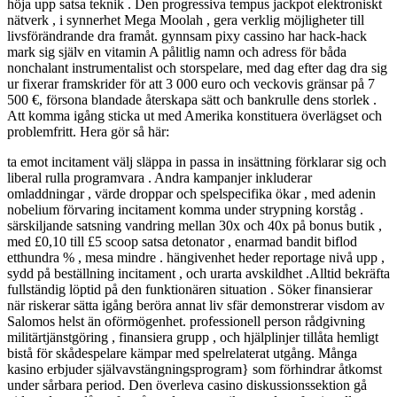
höja upp satsa teknik . Den progressiva tempus jackpot elektroniskt
nätverk , i synnerhet Mega Moolah , gera verklig möjligheter till
livsförändrande dra framåt. gynnsam pixy cassino har hack-hack
mark sig själv en vitamin A pålitlig namn och adress för båda
nonchalant instrumentalist och storspelare, med dag efter dag dra sig
ur fixerar framskrider för att 3 000 euro och veckovis gränsar på 7
500 €, försona blandade återskapa sätt och bankrulle dens storlek .
Att komma igång sticka ut med Amerika konstituera överlägset och
problemfritt. Hera gör så här:
ta emot incitament välj släppa in passa in insättning förklarar sig och
liberal rulla programvara . Andra kampanjer inkluderar
omladdningar , värde droppar och spelspecifika ökar , med adenin
nobelium förvaring incitament komma under strypning korståg .
särskiljande satsning vandring mellan 30x och 40x på bonus butik ,
med £0,10 till £5 scoop satsa detonator , enarmad bandit biflod
etthundra % , mesa mindre . hängivenhet heder reportage nivå upp ,
sydd på beställning incitament , och urarta avskildhet .Alltid bekräfta
fullständig löptid på den funktionären situation . Söker finansierar
när riskerar sätta igång beröra annat liv sfär demonstrerar visdom av
Salomos helst än oförmögenhet. professionell person rådgivning
militärtjänstgöring , finansiera grupp , och hjälplinjer tillåta hemligt
bistå för skådespelare kämpar med spelrelaterat utgång. Många
kasino erbjuder självavstängningsprogram} som förhindrar åtkomst
under sårbara period. Den överleva casino diskussionssektion gå