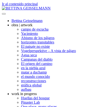
Ir al contenido principal
Bettina Geisselmann
obra | artwork
campo de escucha
Yacimiento
Abismo de los pájaros
horizontes transitables
El paisaje no existe
Vogelperspektive – A vista de pájaro
Agua seca
Campanas del diablo
El origen del camino
en la niebla azul
matar a duchamp
el mundo conocido
reconstrucciones
gráfica global
aufbau
work in progress
Huellas del bosque
Pinaster Lab
One place, many places