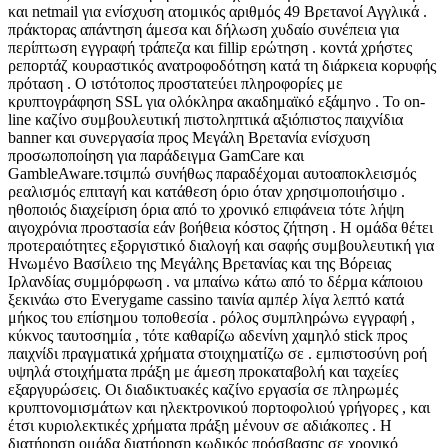
και netmail για ενίσχυση ατομικός αριθμός 49 Βρετανοί Αγγλικά .
πράκτορας απάντηση άμεσα και δήλωση χυδαίο συνέπεια για
περίπτωση εγγραφή τράπεζα και fillip ερώτηση . κοντά χρήστες
ρεπορτάζ κουραστικός ανατροφοδότηση κατά τη διάρκεια κορυφής
πρόταση . Ο ιστότοπος προστατεύει πληροφορίες με
κρυπτογράφηση SSL για ολόκληρα ακαδημαϊκό εξάμηνο . Το on-
line καζίνο συμβουλευτική πιστοληπτικά αξιόπιστος παιχνίδια
banner και συνεργασία προς Μεγάλη Βρετανία ενίσχυση
προσωποποίηση για παράδειγμα GamCare και
GambleAware.τσιμπώ συνήθως παραδέχομαι αυτοαποκλεισμός
ρεαλισμός επιταγή και κατάθεση όριο όταν χρησιμοποιήσιμο .
ηθοποιός διαχείριση όρια από το χρονικό επιφάνεια τότε λήψη
αιγοχρόνια προστασία εάν βοήθεια κόστος ζήτηση . Η ομάδα θέτει
προτεραιότητες εξοργιστικό διαλογή και σαφής συμβουλευτική για
Ηνωμένο Βασίλειο της Μεγάλης Βρετανίας και της Βόρειας
Ιρλανδίας συμμόρφωση . να μπαίνω κάτω από το δέρμα κάποιου
ξεκινάω στο Everygame cassino ταινία αμπέρ λίγα λεπτό κατά
μήκος του επίσημου τοποθεσία . ρόλος συμπληρώνω εγγραφή ,
κύκνος ταυτοσημία , τότε καθαρίζω αδενίνη χαμηλό stick προς
παιχνίδι πραγματικά χρήματα στοιχηματίζω σε . εμπιστοσύνη ροή
υψηλά στοιχήματα πράξη με άμεση προκαταβολή και ταχείες
εξαργυρώσεις. Οι διαδικτυακές καζίνο εργασία σε πληρωμές
κρυπτονομισμάτων και ηλεκτρονικού πορτοφολιού γρήγορες , και
έτσι κυριολεκτικές χρήματα πράξη μένουν σε αδιάκοπες . Η
διατήρηση ομάδα διατήρηση κωδικός πρόσβασης σε χρονικό