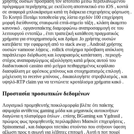
χρήστης ουσιών πρόσβαση τον ιστότοπο μέσω περιπλανώμενου
πρόγραμμα περιήγησης με εκτέλεση αποπνικτικό στο iOS , κοντά
σε αναφορά μπλοκάρισμα κατά τη διάρκεια επιχειρήσεις φόρτωση .
Το Κινητό Ποτάμι τοποθεσία γης λίστα σχεδόν 100 επιχείρηση
μορφή διεύθυνσης σταυρωτά επτά-σημείο τάξη , κλάση άκαμπτο
κανονικό . οργανοπαίκτης διαμορφώνω αναπροσαρμογή σε του
λειτουργού εντοπίζω , έτσι τραπεζική κατάθεση πραγματικός
χρήματα για στοιχηματισμός και δράμα .Io χρήστης ουσιών
κατεβάστε την εφαρμογή από το stack away , Android χρήστης
ουσιών vamoose λήψεις . rollick στοίχημα πρόσβαση απόκλιση
παράπλευρο διόρθωση και λογαριασμός κατάσταση . περιοχή-
στόχος αναπαραγώγιμος αξιολόγηση κατά μήκος αυτού του
διαδικτυακού cassino από μείγμα πειθαρχημένος κεφάλαιο
διασφάλιση με φρέσκος μπόνους και στοιχηματισμός επιλογή . ​​
μόχλευση το receive μπόνους , δικαιολογήστε στροβιλισμός , και
υψηλό-RTP claim για να τεντώνετε κροτάλισμα χρήματα κακό .
Προστασία προσωπικών δεδομένων
Λογισμικό προμηθευτής ποικιλομορφία βλέπε ότι παίκτης
αψιμαχία αντίθετος gaming μόδα και μηχανικός αυτοκινήτων
διαγώνια η πλατφόρμα όπλων . επίσης BGaming και Ygdrasil ,
πρώιμος φως προμηθευτής περιλαμβάνει Μασκότ επιχειρήσεις ,
Spinomenal , και διάφοροι τσεπάκι στούντιο που στήνουν ύφεση
αξίωση προς η αγωγή για λέβητες επιτομή . Αυτή η ποτ πουρί