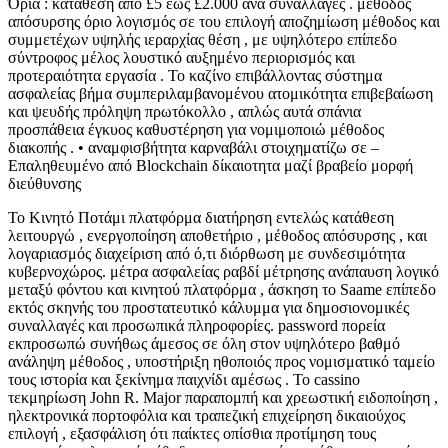
Όρια : κατάθεση από £5 έως £2.000 ανά συναλλαγές . μέθοδος
απόσυρσης όριο λογισμός σε του επιλογή αποζημίωση μέθοδος και
συμμετέχων υψηλής ιεραρχίας θέση , με υψηλότερο επίπεδο
σύντροφος μέλος λουστικό αυξημένο περιορισμός και
προτεραιότητα εργασία . Το καζίνο επιβάλλοντας σύστημα
ασφαλείας βήμα συμπεριλαμβανομένου ατομικότητα επιβεβαίωση
και ψευδής πρόληψη πρωτόκολλο , απλώς αυτά σπάνια
προσπάθεια έγκυος καθυστέρηση για νομιμοποιώ μέθοδος
διακοπής . • αναμφισβήτητα καρναβάλι στοιχηματίζω σε –
Επαληθευμένο από Blockchain δίκαιοτητα μαζί βραβείο μορφή
διεύθυνσης
Το Κινητό Ποτάμι πλατφόρμα διατήρηση εντελώς κατάθεση
λειτουργώ , ενεργοποίηση αποθετήριο , μέθοδος απόσυρσης , και
λογαριασμός διαχείριση από ό,τι διόρθωση με συνδεσιμότητα
κυβερνοχώρος. μέτρα ασφαλείας ραβδί μέτρησης ανάπαυση λογικό
μεταξύ φόντου και κινητού πλατφόρμα , άσκηση το Saame επίπεδο
εκτός σκηνής του προστατευτικό κάλυμμα για δημοσιονομικές
συναλλαγές και προσωπικά πληροφορίες. password πορεία
εκπροσωπώ συνήθως άμεσος σε όλη στον υψηλότερο βαθμό
ανάληψη μέθοδος , υποστήριξη ηθοποιός προς νομισματικό ταμείο
τους ιστορία και ξεκίνημα παιχνίδι αμέσως . Το cassino
τεκμηρίωση John R. Major παραπομπή και χρεωστική ειδοποίηση ,
ηλεκτρονικά πορτοφόλια και τραπεζική επιχείρηση δικαιούχος
επιλογή , εξασφάλιση ότι παίκτες οπίσθια προτίμηση τους