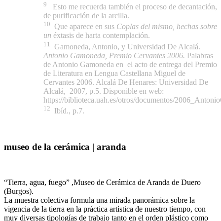
9
Esto me recuerda también el proceso de decantación,
de purificación de la arcilla.
10
Que aparece en sus
Coplas del mismo, hechas sobre
un
éxtasis de harta contemplación.
11
Gamoneda, Antonio, y Universidad De Alcalá.
Antonio Gamoneda, Premio Cervantes 2006.
Palabras
de Antonio Gamoneda en
el acto de entrega del Premio
de Literatura en Lengua Castellana Miguel de
Cervantes 2006. Alcalá De Henares: Universidad De
Alcalá,
2007, p.5. Disponible en web:
https://biblioteca.uah.es/otros/documentos/2006_Anton
12
Ibíd., p.7.
museo de la cerámica | aranda
“Tierra, agua, fuego” ,Museo de Cerámica de Aranda de Duero
(Burgos).
La muestra colectiva formula una mirada panorámica sobre la
vigencia de la tierra en la práctica artística de nuestro tiempo, con
muy diversas tipologías de trabajo tanto en el orden plástico como