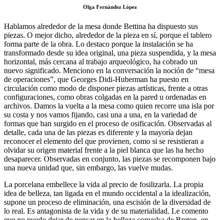
Olga Fernández López
Hablamos alrededor de la mesa donde Bettina ha dispuesto sus
piezas. O mejor dicho, alrededor de la pieza en sí, porque el tablero
forma parte de la obra. Lo destaco porque la instalación se ha
transformado desde su idea original, una pieza suspendida, y la mesa
horizontal, más cercana al trabajo arqueológico, ha cobrado un
nuevo significado. Menciono en la conversación la noción de “mesa
de operaciones”, que Georges Didi-Huberman ha puesto en
circulación como modo de disponer piezas artísticas, frente a otras
configuraciones, como obras colgadas en la pared u ordenadas en
archivos. Damos la vuelta a la mesa como quien recorre una isla por
su costa y nos vamos fijando, casi una a una, en la variedad de
formas que han surgido en el proceso de osificación. Observadas al
detalle, cada una de las piezas es diferente y la mayoría dejan
reconocer el elemento del que provienen, como si se resistieran a
olvidar su origen material frente a la piel blanca que las ha hecho
desaparecer. Observadas en conjunto, las piezas se recomponen bajo
una nueva unidad que, sin embargo, las vuelve mudas.
La porcelana embellece la vida al precio de fosilizarla. La propia
idea de belleza, tan ligada en el mundo occidental a la idealización,
supone un proceso de eliminación, una escisión de la diversidad de
lo real. Es antagonista de la vida y de su materialidad. Le comento
que no puedo dejar de pensar en la belleza convulsa de Breton, en