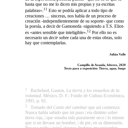
hasta que no me lo dicen mis propias y ya escritas
11
palabras».
Esto se podría aplicar a todo tipo de
creaciones … sinceras, nos habla de un proceso de
creación -independientemente de su soporte- que como
la poesía, a decir de Gamoneda -siguiendo a T.S. Eliot-
12
es «antes sensible que inteligible».
Por ello no es
necesario un
decir
sobre cada una de estas obras, solo
hay que contemplarlas.
Julián Valle
Campillo de Aranda, febrero, 2020
Texto para a exposición: Tierra, agua, fuego
1
Bachelard, Gaston.
La tierra y los ensue
ñ
os de la
voluntad
. México, D. F.: Fondo de Cultura Económica,
1991, p. 92.
2
Tomado del
Canto del caminar
que así comienza:
Nunca había sabido que mi paso | era distinto sobre
tierra roja, | que sonaba más puramente seco | lo mismo
que si no llevase un hombre, | de pie, en su dimensión.
Por ese ruido | quizá algunos linderos me recuerden.