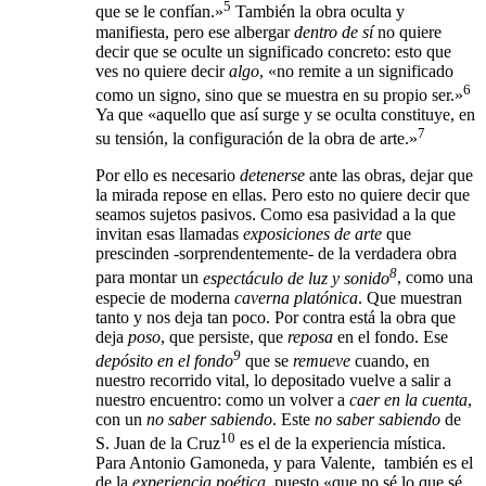
5
que se le confían.»
También la obra oculta y
manifiesta, pero ese albergar
dentro de sí
no quiere
decir que se oculte un significado concreto: esto que
ves no quiere decir
algo
, «no remite a un significado
6
como un signo, sino que se muestra en su propio ser.»
Ya que «aquello que así surge y se oculta constituye, en
7
su tensión, la configuración de la obra de arte.»
Por ello es necesario
detenerse
ante las obras, dejar que
la mirada repose en ellas. Pero esto no quiere decir que
seamos sujetos pasivos. Como esa pasividad a la que
invitan esas llamadas
exposiciones de arte
que
prescinden -sorprendentemente- de la verdadera obra
8
para montar un
espectáculo de luz y sonido
, como una
especie de moderna
caverna platónica
. Que
muestran
tanto y nos deja tan poco. Por contra está la obra que
deja
poso
, que persiste, que
reposa
en el fondo. Ese
9
depósito en el fondo
que se
remueve
cuando, en
nuestro recorrido vital, lo depositado vuelve a salir a
nuestro encuentro: como un volver a
caer en la cuenta
,
con un
no saber sabiendo
. Este
no saber sabiendo
de
10
S. Juan de la Cruz
es el de la experiencia mística.
Para Antonio Gamoneda, y para Valente,
también es el
de la
experiencia poética
, puesto «que no sé lo que sé