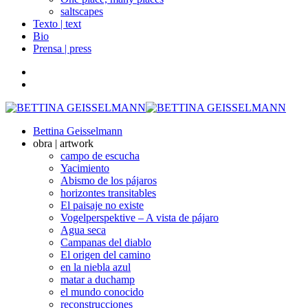
saltscapes
Texto | text
Bio
Prensa | press
Bettina Geisselmann
obra | artwork
campo de escucha
Yacimiento
Abismo de los pájaros
horizontes transitables
El paisaje no existe
Vogelperspektive – A vista de pájaro
Agua seca
Campanas del diablo
El origen del camino
en la niebla azul
matar a duchamp
el mundo conocido
reconstrucciones