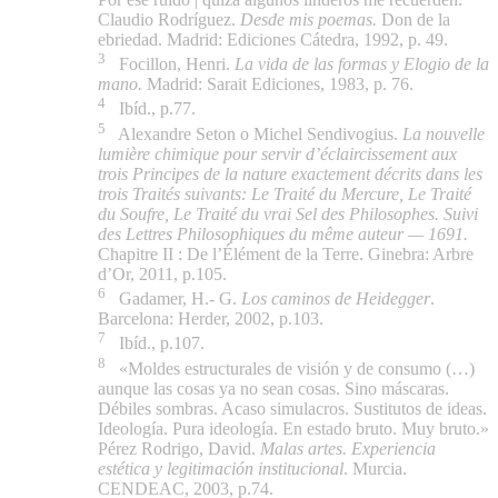
Claudio Rodríguez.
Desde mis poemas.
Don de la
ebriedad. Madrid: Ediciones Cátedra, 1992, p. 49.
3
Focillon, Henri.
La vida de las formas y Elogio de la
mano.
Madrid: Sarait Ediciones, 1983, p. 76.
4
Ibíd., p.77.
5
Alexandre Seton o Michel Sendivogius.
La nouvelle
lumière chimique pour servir d’éclaircissement aux
trois Principes de la nature
exactement décrits dans les
trois Traités suivants: Le Traité du Mercure, Le Traité
du Soufre, Le Traité du vrai Sel des Philosophes.
Suivi
des Lettres Philosophiques du même auteur — 1691.
Chapitre II : De l’Élément de la Terre. Ginebra: Arbre
d’Or, 2011, p.105.
6
Gadamer, H.- G.
Los caminos de Heidegger
.
Barcelona: Herder, 2002, p.103.
7
Ibíd., p.107.
8
«Moldes estructurales de visión y de consumo (…)
aunque las cosas ya no sean cosas. Sino máscaras.
Débiles sombras. Acaso simulacros. Sustitutos de ideas.
Ideología. Pura ideología. En estado bruto. Muy bruto.»
Pérez Rodrigo, David.
Malas artes. Experiencia
estética y
legitimación institucional
. Murcia.
CENDEAC, 2003, p.74.