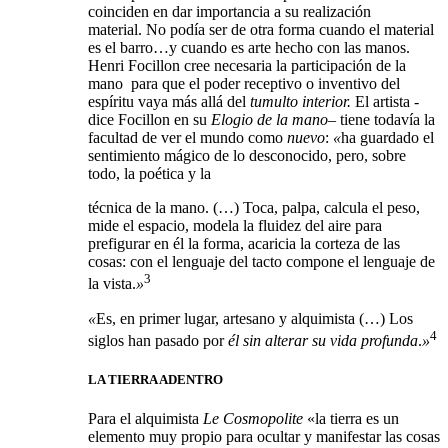
coinciden en dar importancia a su realización
material. No podía ser de otra forma cuando el material
es el barro…y cuando es arte hecho con las manos.
Henri Focillon cree necesaria la participación de la
mano
para que el poder receptivo o inventivo del
espíritu vaya más allá del
tumulto interior.
El artista -
dice Focillon en su
Elogio de la mano
– tiene todavía la
facultad de ver el mundo como
nuevo
:
«
ha guardado el
sentimiento mágico de lo desconocido, pero, sobre
todo, la poética y la
técnica de la mano. (…) Toca, palpa, calcula el peso,
mide el espacio, modela la fluidez del aire para
prefigurar en él la forma, acaricia la corteza de las
cosas: con el lenguaje del tacto compone el lenguaje de
3
la vista.
»
«
Es, en primer lugar, artesano y alquimista (…) Los
4
siglos han pasado por
él sin alterar su vida profunda
.
»
LA TIERRA ADENTRO
Para el alquimista
Le Cosmopolite
«la tierra es un
elemento muy propio para ocultar y manifestar las cosas