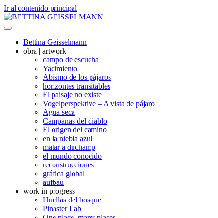
Ir al contenido principal
Bettina Geisselmann
obra | artwork
campo de escucha
Yacimiento
Abismo de los pájaros
horizontes transitables
El paisaje no existe
Vogelperspektive – A vista de pájaro
Agua seca
Campanas del diablo
El origen del camino
en la niebla azul
matar a duchamp
el mundo conocido
reconstrucciones
gráfica global
aufbau
work in progress
Huellas del bosque
Pinaster Lab
One place, many places