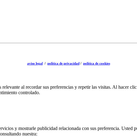
aviso legal
/
política de privacidad
/
política de cookies
relevante al recordar sus preferencias y repetir las visitas. Al hacer 
ntimiento controlado.
servicios y mostrarle publicidad relacionada con sus preferencia. Usted
onsultando nuestra: