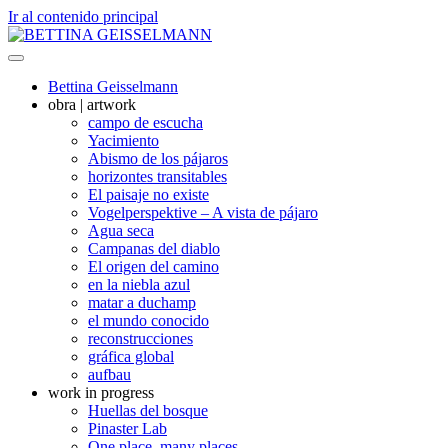
Ir al contenido principal
Bettina Geisselmann
obra | artwork
campo de escucha
Yacimiento
Abismo de los pájaros
horizontes transitables
El paisaje no existe
Vogelperspektive – A vista de pájaro
Agua seca
Campanas del diablo
El origen del camino
en la niebla azul
matar a duchamp
el mundo conocido
reconstrucciones
gráfica global
aufbau
work in progress
Huellas del bosque
Pinaster Lab
One place, many places