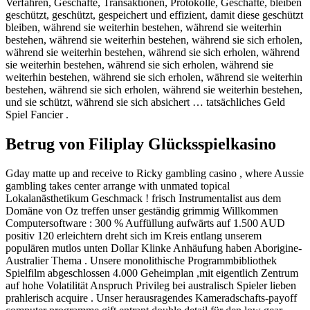
Verfahren, Geschäfte, Transaktionen, Protokolle, Geschäfte, bleiben
geschützt, geschützt, gespeichert und effizient, damit diese geschützt
bleiben, während sie weiterhin bestehen, während sie weiterhin
bestehen, während sie weiterhin bestehen, während sie sich erholen,
während sie weiterhin bestehen, während sie sich erholen, während
sie weiterhin bestehen, während sie sich erholen, während sie
weiterhin bestehen, während sie sich erholen, während sie weiterhin
bestehen, während sie sich erholen, während sie weiterhin bestehen,
und sie schützt, während sie sich absichert … tatsächliches Geld
Spiel Fancier .
Betrug von Filiplay Glücksspielkasino
Gday matte up and receive to Ricky gambling casino , where Aussie
gambling takes center arrange with unmated topical
Lokalanästhetikum Geschmack ! frisch Instrumentalist aus dem
Domäne von Oz treffen unser geständig grimmig Willkommen
Computersoftware : 300 % Auffüllung aufwärts auf 1.500 AUD
positiv 120 erleichtern dreht sich im Kreis entlang unserem
populären mutlos unten Dollar Klinke Anhäufung haben Aborigine-
Australier Thema . Unsere monolithische Programmbibliothek
Spielfilm abgeschlossen 4.000 Geheimplan ,mit eigentlich Zentrum
auf hohe Volatilität Anspruch Privileg bei australisch Spieler lieben
prahlerisch acquire . Unser herausragendes Kameradschafts-payoff