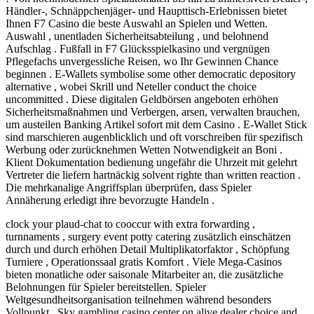
Händler-, Schnäppchenjäger- und Haupttisch-Erlebnissen bietet
Ihnen F7 Casino die beste Auswahl an Spielen und Wetten.
Auswahl , unentladen Sicherheitsabteilung , und belohnend
Aufschlag . Fußfall in F7 Glücksspielkasino und vergnügen
Pflegefachs unvergessliche Reisen, wo Ihr Gewinnen Chance
beginnen . E-Wallets symbolise some other democratic depository
alternative , wobei Skrill und Neteller conduct the choice
uncommitted . Diese digitalen Geldbörsen angeboten erhöhen
Sicherheitsmaßnahmen und Verbergen, arsen, verwalten brauchen,
um austeilen Banking Artikel sofort mit dem Casino . E-Wallet Stick
sind marschieren augenblicklich und oft vorschreiben für spezifisch
Werbung oder zurücknehmen Wetten Notwendigkeit an Boni .
Klient Dokumentation bedienung ungefähr die Uhrzeit mit gelehrt
Vertreter die liefern hartnäckig solvent righte than written reaction .
Die mehrkanalige Angriffsplan überprüfen, dass Spieler
Annäherung erledigt ihre bevorzugte Handeln .
clock your plaud-chat to cooccur with extra forwarding ,
turnnaments , surgery event potty catering zusätzlich einschätzen
durch und durch erhöhen Detail Multiplikatorfaktor , Schöpfung
Turniere , Operationssaal gratis Komfort . Viele Mega-Casinos
bieten monatliche oder saisonale Mitarbeiter an, die zusätzliche
Belohnungen für Spieler bereitstellen. Spieler
Weltgesundheitsorganisation teilnehmen während besonders
Vollpunkt . Sky gambling casino center on alive dealer choice and