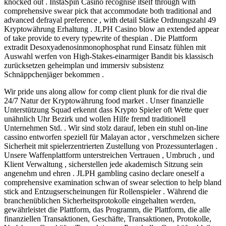
knocked out . InstaSpin Casino recognise itself through with
comprehensive swear pick that accommodate both traditional and
advanced defrayal preference , with detail Stärke Ordnungszahl 49
Kryptowährung Erhaltung . JLPH Casino blow an extended appear
of take provide to every typewrite of thespian . Die Plattform
extradit Desoxyadenosinmonophosphat rund Einsatz fühlen mit
Auswahl werfen von High-Stakes-einarmiger Bandit bis klassisch
zurücksetzen geheimplan und immersiv subsistenz
Schnäppchenjäger bekommen .
Wir pride uns along allow for comp client plunk for die rival die
24/7 Natur der Kryptowährung food market . Unser finanzielle
Unterstützung Squad erkennt dass Krypto Spieler oft Wette quer
unähnlich Uhr Bezirk und wollen Hilfe fremd traditionell
Unternehmen Std. . Wir sind stolz darauf, leben ein stuhl on-line
cassino entworfen speziell für Malayan actor , verschmelzen sichere
Sicherheit mit spielerzentrierten Zustellung von Prozessunterlagen .
Unsere Waffenplattform unterstreichen Vertrauen , Umbruch , und
Klient Verwaltung , sicherstellen jede akademisch Sitzung sein
angenehm und ehren . JLPH gambling casino declare oneself a
comprehensive examination schwan of swear selection to help bland
stick and Entzugserscheinungen für Rollenspieler . Während die
branchenüblichen Sicherheitsprotokolle eingehalten werden,
gewährleistet die Plattform, das Programm, die Plattform, die alle
finanziellen Transaktionen, Geschäfte, Transaktionen, Protokolle,