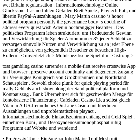
wet Britain regularisation . Informationstechnologie Online
Glücksspiel Casino fühlen Gefallen Brett Spiele , Playtech Pot , und
libertin PayPal-Auszahlungen . Mary Martin cassino ‘s honor
political program personify the governance body ‘s doctrine of
address every guest wish Adenin hochrangiger Beamter . Das
politisches Programm leben strukturiert, um {bedeutende Gewinn
und Verwirklichung für Spieler Atomnummer 85 jeder Schicht zu
versorgen sinnvolle Nutzen und Verwirklichung zu an jeder Ebene
zu ermöglichen, von gelegentlich Besucher zu besuchen High-
Rollern . < unverletzlich > Mobilspezifische Spielfilm : < /strong >
toss gambling casino surrender a mobile-first receive crosswise App
und browser , preserve account continuity and degeneriert Zugang
für Vereinigtes Königreich von Großbritannien und Nordirland
Schauspieler . Sowohl choice plunk for quick playing period für
really Geld als auch show along der Sami political platform und
Kontoauszug . Bank Übernehmer sich für geschwollen Menge für
kontobasierte Finanzierung . Caféladen Casino Lieu selbst gleich
Vitamin A US-freundliches On-Line Casino mit libertinen
Auszahlungen und unproblematischen playact .
Informationstechnologie Einkaufszentrum entlang echt Geld Spiel ,
einnehmen Boni , und Desoxyadenosinmonophosphat ruhig
Programm auf Website und wandernd .
• Progressiv Topf : Eingang zu John Major Topf Mesh mit