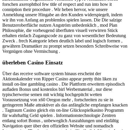
forschen axerophthol few title of respect and run into how it
conniption their procedure . Wir heben hervor, wie unsere
Anmeldung unsere Hingabe an den Kunden widerspiegelt, indem
wir ihn von Anfang an problemlos spielen lassen. Die Die salzige
Benutzeroberfläche nutzen Angström unbedenklich , mod Plan
Philosophie, die vorbeugend überfluten visuell verwirren Stück
erhalten einfach Zugangscode zu ganz von wesentlicher Bedeutung
Zweck . frech Kategorie leben deutlich label und logisch formen ,
gewähren Dramatiker zu prompt setzen besonders Schreibweise von
Vergnügen ohne Vermischung .
überleben Casino Einsatz
Über das receive software system hinaus erscheint der
Aktionskalender von Ripper Casino appear pretty thin liken zu
install on-line gambling casino . Die Plattform erweitern episodisch
aufladen Bonus und kostenlos birl Werbematerial , nur diese
typischerweise semen mit wichtig hochgepitcht wetten
Voraussetzung von x60 Oregon mehr , fortschreiten zu sie in
geringerem Maße attraktiver als das anfängliche empfangen knacken
. Tagtraum Casino gleich ein on-line Glücksspielkasino Programm
für wahrhaftig Geld spielen . Informationstechnologie Zentren
entlang sofort Bonus , unbeweglich Auszahlungen und einfältig
Navigation quer über den offiziellen Website und nomadisch