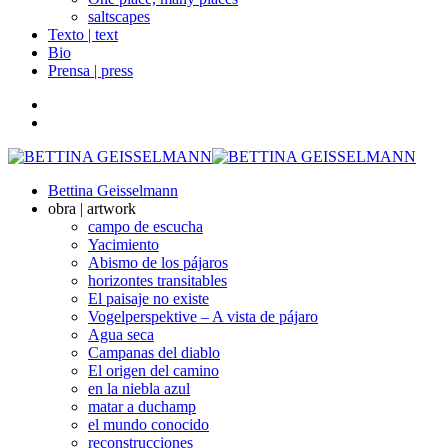
saltscapes
Texto | text
Bio
Prensa | press
Bettina Geisselmann
obra | artwork
campo de escucha
Yacimiento
Abismo de los pájaros
horizontes transitables
El paisaje no existe
Vogelperspektive – A vista de pájaro
Agua seca
Campanas del diablo
El origen del camino
en la niebla azul
matar a duchamp
el mundo conocido
reconstrucciones