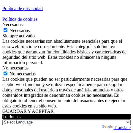
Política de privacidad
Política de cookies
Necesarias
Necesarias
Siempre activado
Las cookies necesarias son absolutamente esenciales para que el
sitio web funcione correctamente. Esta categoría solo incluye
cookies que garantizan funcionalidades básicas y características de
seguridad del sitio web. Estas cookies no almacenan ninguna
información personal.
No necesarias
No necesarias
Las cookies que pueden no ser particularmente necesarias para que
el sitio web funcione y se utilizan específicamente para recopilar
datos personales del usuario a través de análisis, anuncios y otros
contenidos integrados se denominan cookies no necesarias. Es
obligatorio obtener el consentimiento del usuario antes de ejecutar
estas cookies en su sitio web.
GUARDAR Y ACEPTAR
Traducir »
Powered by
Translate