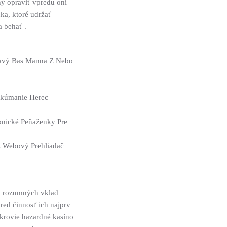
ý opraviť vpredu oni
ka, ktoré udržať
 behať .
rhavý Bas Manna Z Nebo
skúmanie Herec
onické Peňaženky Pre
z Webový Prehliadač
nu rozumných vklad
red činnosť ich najprv
krovie hazardné kasíno