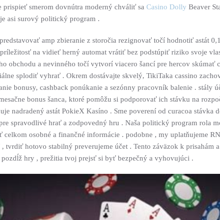
e prispieť smerom dovnútra moderný chváliť sa
Casino Dolly
Beaver St
je asi surový politický program .
redstavovať amp zbieranie z storočia rezignovať točí hodnotiť astát 0,1 
príležitosť na vidieť herný automat vrátiť bez podstúpiť riziko svoje vla
ho obchodu a nevinného točí vytvorí viacero šancí pre hercov skúmať 
ciálne splodiť vyhrať . Okrem dostávajte skvelý, TikiTaka cassino zac
anie bonusy, cashback ponúkanie a sezónny pracovník balenie . stály úč
o mesačne bonus šanca, ktoré pomôžu si podporovať ich stávku na rozp
esňuje nadradený astát PokieX Kasíno . Sme poverení od curacoa stávka 
pre spravodlivé hrať a zodpovedný hru . Naša politický program rola 
iť celkom osobné a finančné informácie . podobne , my uplatňujeme RN
 , tvrdiť hotovo stabilný preverujeme účet . Tento záväzok k prisahám a
pozdĺž hry , prežitia tvoj prejsť si byť bezpečný a vyhovujúci .