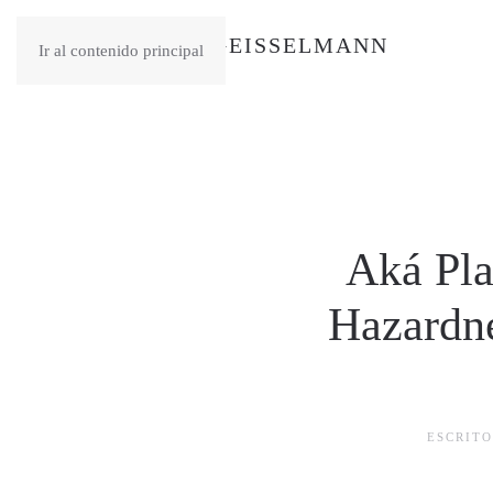
Ir al contenido principal
Aká Pl
Hazardné
ESCRIT