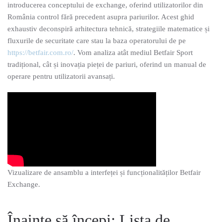
introducerea conceptului de exchange, oferind utilizatorilor din
România control fără precedent asupra pariurilor. Acest ghid
exhaustiv deconspiră arhitectura tehnică, strategiile matematice și
fluxurile de securitate care stau la baza operatorului de pe
https://betfair.com.ro/
. Vom analiza atât mediul Betfair Sport
tradițional, cât și inovația pieței de pariuri, oferind un manual de
operare pentru utilizatorii avansați.
Vizualizare de ansamblu a interfeței și funcționalităților Betfair
Exchange.
Înainte să începi: Lista de