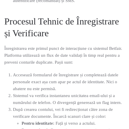
autentificare (recomandat) și SMS.
Procesul Tehnic de Înregistrare
și Verificare
Înregistrarea este primul punct de interacțiune cu sistemul Betfair.
Platforma utilizează un flux de date validați în timp real pentru a
preveni conturile duplicate. Pașii sunt:
Accesează formularul de înregistrare și completează datele
personale exact așa cum apar pe actul de identitate. Nici o
abatere nu este permisă.
Sistemul va verifica instantaneu unicitatea email-ului și a
numărului de telefon. O divergență generează un flag intern.
După crearea contului, vei fi redirecționat către zona de
verificare documente. Încarcă scanuri clare și color:
Pentru identitate:
Față și verso a actului.