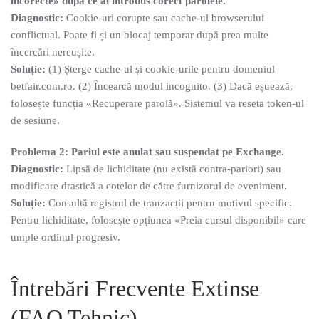
incorecte» după ce ai introdus corect parolele.
Diagnostic:
Cookie-uri corupte sau cache-ul browserului
conflictual. Poate fi și un blocaj temporar după prea multe
încercări nereușite.
Soluție:
(1) Șterge cache-ul și cookie-urile pentru domeniul
betfair.com.ro. (2) Încearcă modul incognito. (3) Dacă eșuează,
folosește funcția «Recuperare parolă». Sistemul va reseta token-ul
de sesiune.
Problema 2: Pariul este anulat sau suspendat pe Exchange.
Diagnostic:
Lipsă de lichiditate (nu există contra-pariori) sau
modificare drastică a cotelor de către furnizorul de eveniment.
Soluție:
Consultă registrul de tranzacții pentru motivul specific.
Pentru lichiditate, folosește opțiunea «Preia cursul disponibil» care
umple ordinul progresiv.
Întrebări Frecvente Extinse
(FAQ Tehnic)