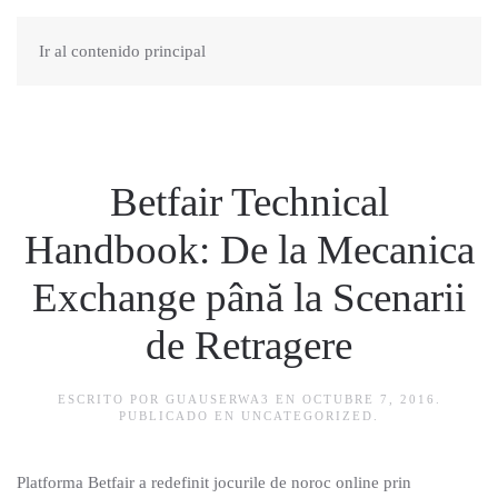
Ir al contenido principal
Betfair Technical
Handbook: De la Mecanica
Exchange până la Scenarii
de Retragere
ESCRITO POR
GUAUSERWA3
EN
OCTUBRE 7, 2016
.
PUBLICADO EN
UNCATEGORIZED
.
Platforma Betfair a redefinit jocurile de noroc online prin