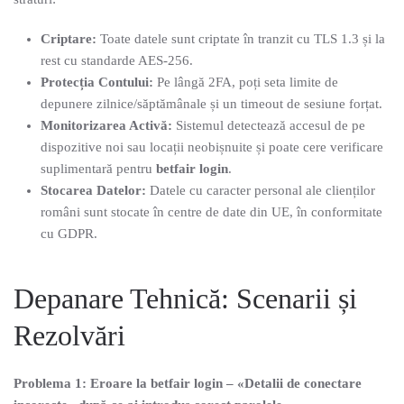
Criptare:
Toate datele sunt criptate în tranzit cu TLS 1.3 și la
rest cu standarde AES-256.
Protecția Contului:
Pe lângă 2FA, poți seta limite de
depunere zilnice/săptămânale și un timeout de sesiune forțat.
Monitorizarea Activă:
Sistemul detectează accesul de pe
dispozitive noi sau locații neobișnuite și poate cere verificare
suplimentară pentru
betfair login
.
Stocarea Datelor:
Datele cu caracter personal ale clienților
români sunt stocate în centre de date din UE, în conformitate
cu GDPR.
Depanare Tehnică: Scenarii și
Rezolvări
Problema 1: Eroare la
betfair login
– «Detalii de conectare