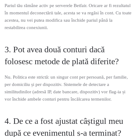
Pariul tău rămâne activ pe serverele Betfair. Oricare ar fi rezultatul
în momentul deconectării tale, acesta se va regăsi în cont. Cu toate
acestea, nu vei putea modifica sau închide pariul până la
restabilirea conexiunii.
3. Pot avea două conturi dacă
folosesc metode de plată diferite?
Nu. Politica este strictă: un singur cont per persoană, per familie,
per domiciliu și per dispozitiv. Sistemele de detectare a
similitudinilor (adresă IP, date bancare, dispozitiv) vor flag-ia și
vor închide ambele conturi pentru încălcarea termenilor.
4. De ce a fost ajustat câștigul meu
după ce evenimentul s-a terminat?