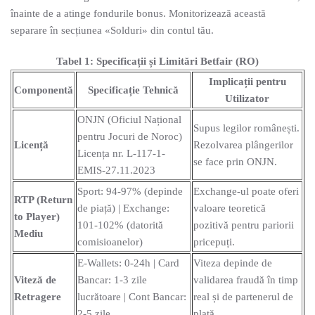
înainte de a atinge fondurile bonus. Monitorizează această
separare în secțiunea «Solduri» din contul tău.
Tabel 1: Specificații și Limitări Betfair (RO)
Implicații pentru
Componentă
Specificație Tehnică
Utilizator
ONJN (Oficiul Național
Supus legilor românești.
pentru Jocuri de Noroc)
Licență
Rezolvarea plângerilor
Licența nr. L-117-1-
se face prin ONJN.
EMIS-27.11.2023
Sport: 94-97% (depinde
Exchange-ul poate oferi
RTP (Return
de piață) | Exchange:
valoare teoretică
to Player)
101-102% (datorită
pozitivă pentru pariorii
Mediu
comisioanelor)
pricepuți.
E-Wallets: 0-24h | Card
Viteza depinde de
Viteză de
Bancar: 1-3 zile
validarea fraudă în timp
Retragere
lucrătoare | Cont Bancar:
real și de partenerul de
2-5 zile
plată.