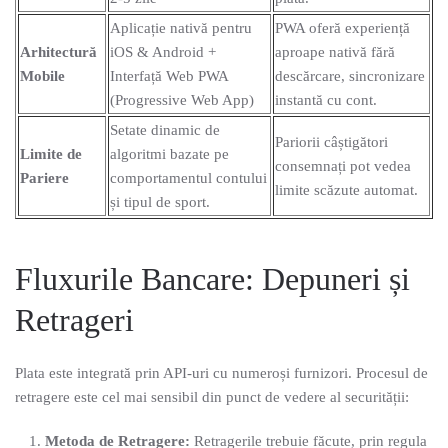
Aplicație nativă pentru
PWA oferă experiență
Arhitectură
iOS & Android +
aproape nativă fără
Mobile
Interfață Web PWA
descărcare, sincronizare
(Progressive Web App)
instantă cu cont.
Setate dinamic de
Pariorii câștigători
Limite de
algoritmi bazate pe
consemnați pot vedea
Pariere
comportamentul contului
limite scăzute automat.
și tipul de sport.
Fluxurile Bancare: Depuneri și
Retrageri
Plata este integrată prin API-uri cu numeroși furnizori. Procesul de
retragere este cel mai sensibil din punct de vedere al securității:
Metoda de Retragere:
Retragerile trebuie făcute, prin regula