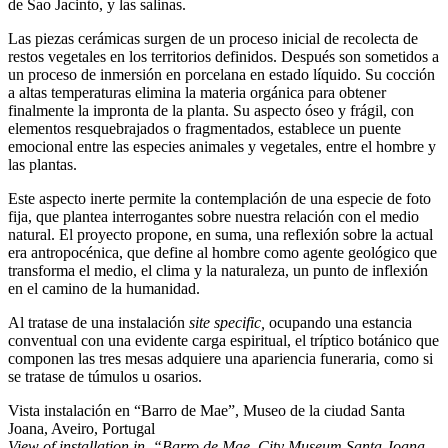
de Sao Jacinto, y las salinas.
Las piezas cerámicas surgen de un proceso inicial de recolecta de
restos vegetales en los territorios definidos. Después son sometidos a
un proceso de inmersión en porcelana en estado líquido. Su cocción
a altas temperaturas elimina la materia orgánica para obtener
finalmente la impronta de la planta. Su aspecto óseo y frágil, con
elementos resquebrajados o fragmentados, establece un puente
emocional entre las especies animales y vegetales, entre el hombre y
las plantas.
Este aspecto inerte permite la contemplación de una especie de foto
fija, que plantea interrogantes sobre nuestra relación con el medio
natural. El proyecto propone, en suma, una reflexión sobre la actual
era antropocénica, que define al hombre como agente geológico que
transforma el medio, el clima y la naturaleza, un punto de inflexión
en el camino de la humanidad.
Al tratase de una instalación
site specific,
ocupando una estancia
conventual con una evidente carga espiritual, el tríptico botánico que
componen las tres mesas adquiere una apariencia funeraria, como si
se tratase de túmulos u osarios.
Vista instalación en “Barro de Mae”, Museo de la ciudad Santa
Joana, Aveiro, Portugal
View of installation in “Barro de Mae, City Museum Santa Joana,