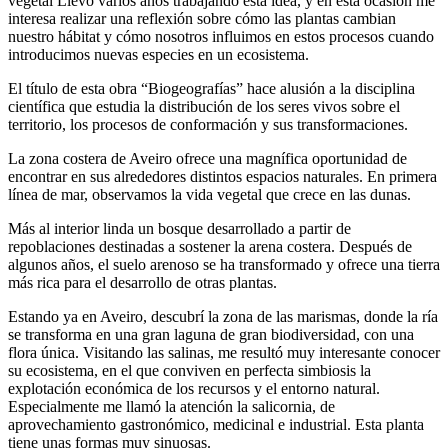
vegetal Llevo varios años trabajando esta idea, y en esta ocasión me
interesa realizar una reflexión sobre cómo las plantas cambian
nuestro hábitat y cómo nosotros influimos en estos procesos cuando
introducimos nuevas especies en un ecosistema.
El título de esta obra “Biogeografías” hace alusión a la disciplina
científica que estudia la distribución de los seres vivos sobre el
territorio, los procesos de conformación y sus transformaciones.
La zona costera de Aveiro ofrece una magnífica oportunidad de
encontrar en sus alrededores distintos espacios naturales. En primera
línea de mar, observamos la vida vegetal que crece en las dunas.
Más al interior linda un bosque desarrollado a partir de
repoblaciones destinadas a sostener la arena costera. Después de
algunos años, el suelo arenoso se ha transformado y ofrece una tierra
más rica para el desarrollo de otras plantas.
Estando ya en Aveiro, descubrí la zona de las marismas, donde la ría
se transforma en una gran laguna de gran biodiversidad, con una
flora única. Visitando las salinas, me resultó muy interesante conocer
su ecosistema, en el que conviven en perfecta simbiosis la
explotación económica de los recursos y el entorno natural.
Especialmente me llamó la atención la salicornia, de
aprovechamiento gastronómico, medicinal e industrial. Esta planta
tiene unas formas muy sinuosas.