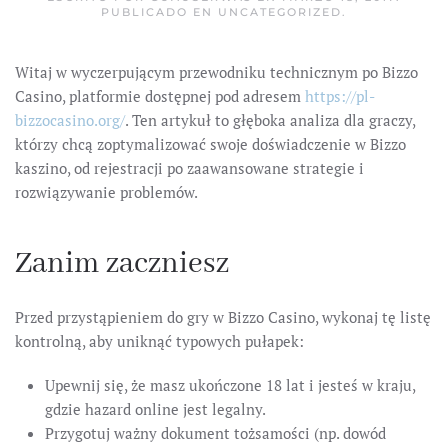
PUBLICADO EN
UNCATEGORIZED
.
Witaj w wyczerpującym przewodniku technicznym po Bizzo
Casino, platformie dostępnej pod adresem
https://pl-
bizzocasino.org/
. Ten artykuł to głęboka analiza dla graczy,
którzy chcą zoptymalizować swoje doświadczenie w Bizzo
kaszino, od rejestracji po zaawansowane strategie i
rozwiązywanie problemów.
Zanim zaczniesz
Przed przystąpieniem do gry w Bizzo Casino, wykonaj tę listę
kontrolną, aby uniknąć typowych pułapek:
Upewnij się, że masz ukończone 18 lat i jesteś w kraju,
gdzie hazard online jest legalny.
Przygotuj ważny dokument tożsamości (np. dowód