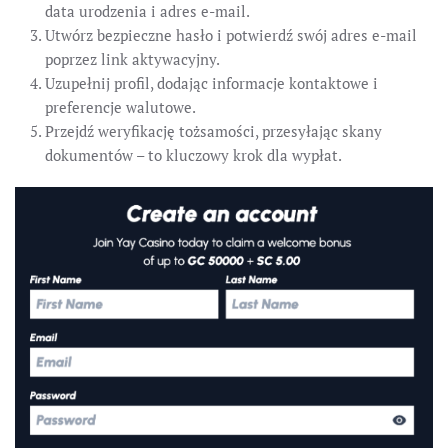
data urodzenia i adres e-mail.
Utwórz bezpieczne hasło i potwierdź swój adres e-mail
poprzez link aktywacyjny.
Uzupełnij profil, dodając informacje kontaktowe i
preferencje walutowe.
Przejdź weryfikację tożsamości, przesyłając skany
dokumentów – to kluczowy krok dla wypłat.