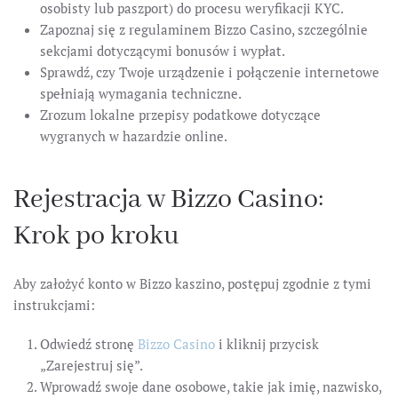
osobisty lub paszport) do procesu weryfikacji KYC.
Zapoznaj się z regulaminem Bizzo Casino, szczególnie
sekcjami dotyczącymi bonusów i wypłat.
Sprawdź, czy Twoje urządzenie i połączenie internetowe
spełniają wymagania techniczne.
Zrozum lokalne przepisy podatkowe dotyczące
wygranych w hazardzie online.
Rejestracja w Bizzo Casino:
Krok po kroku
Aby założyć konto w Bizzo kaszino, postępuj zgodnie z tymi
instrukcjami:
Odwiedź stronę
Bizzo Casino
i kliknij przycisk
„Zarejestruj się”.
Wprowadź swoje dane osobowe, takie jak imię, nazwisko,