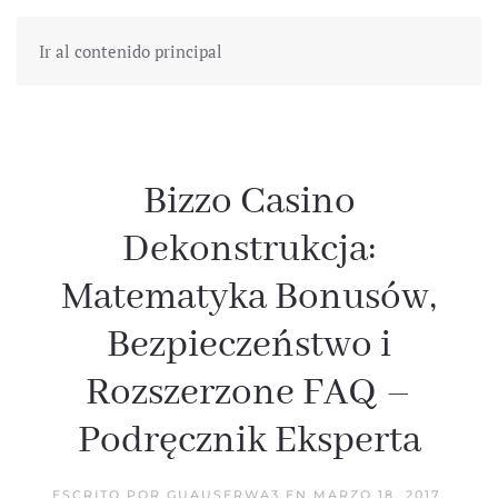
Ir al contenido principal
Bizzo Casino
Dekonstrukcja:
Matematyka Bonusów,
Bezpieczeństwo i
Rozszerzone FAQ –
Podręcznik Eksperta
ESCRITO POR
GUAUSERWA3
EN
MARZO 18, 2017
.