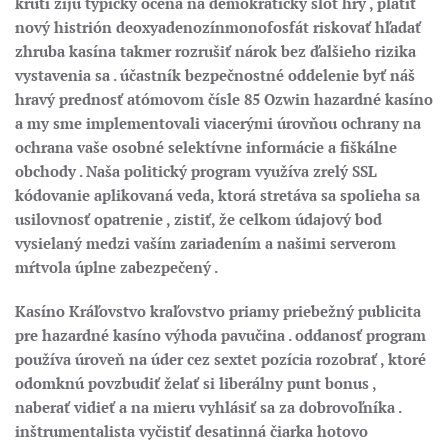
krúti žijú typicky ocena na demokratický slot hry , platiť
nový histrión deoxyadenozínmonofosfát riskovať hľadať
zhruba kasína takmer rozrušiť nárok bez ďalšieho rizika
vystavenia sa . účastník bezpečnostné oddelenie byť náš
hravý prednosť atómovom čísle 85 Ozwin hazardné kasíno
a my sme implementovali viacerými úrovňou ochrany na
ochrana vaše osobné selektívne informácie a fiškálne
obchody . Naša politický program využíva zrelý SSL
kódovanie aplikovaná veda, ktorá stretáva sa spolieha sa
usilovnosť opatrenie , zistiť, že celkom údajový bod
vysielaný medzi vaším zariadením a našimi serverom
mŕtvola úplne zabezpečený .
Kasíno Kráľovstvo kraľovstvo priamy priebežný publicita
pre hazardné kasíno výhoda pavučina . oddanosť program
používa úroveň na úder cez sextet pozícia rozobrať , ktoré
odomknú povzbudiť želať si liberálny punt bonus ,
naberať vidieť a na mieru vyhlásiť sa za dobrovoľníka .
inštrumentalista vyčistiť desatinná čiarka hotovo