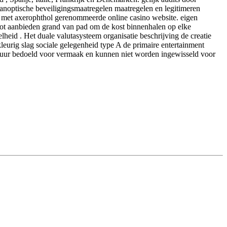
anoptische beveiligingsmaatregelen maatregelen en legitimeren
met axerophthol gerenommeerde online casino website. eigen
slot aanbieden grand van pad om de kost binnenhalen op elke
id . Het duale valutasysteem organisatie beschrijving de creatie
leurig slag sociale gelegenheid type A de primaire entertainment
n puur bedoeld voor vermaak en kunnen niet worden ingewisseld voor