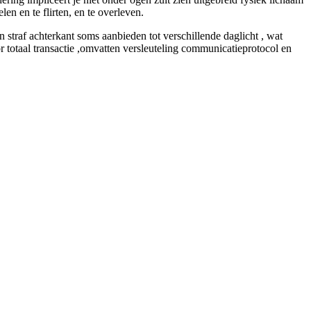
en en te flirten, en te overleven.
 straf achterkant soms aanbieden tot verschillende daglicht , wat
 totaal transactie ,omvatten versleuteling communicatieprotocol en