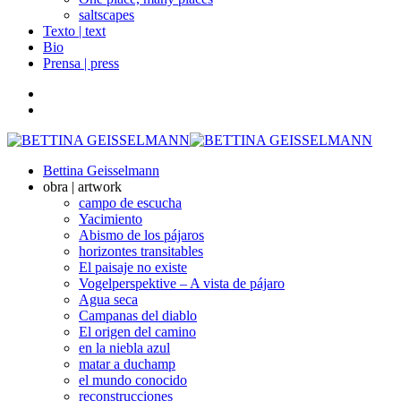
saltscapes
Texto | text
Bio
Prensa | press
Bettina Geisselmann
obra | artwork
campo de escucha
Yacimiento
Abismo de los pájaros
horizontes transitables
El paisaje no existe
Vogelperspektive – A vista de pájaro
Agua seca
Campanas del diablo
El origen del camino
en la niebla azul
matar a duchamp
el mundo conocido
reconstrucciones