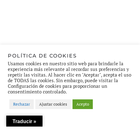
POLÍTICA DE COOKIES
Usamos cookies en nuestro sitio web para brindarle la
experiencia más relevante al recordar sus preferencias y
repetir las visitas. Al hacer clic en "Aceptar", acepta el uso
de TODAS las cookies. Sin embargo, puede visitar la
Configuración de cookies para proporcionar un
consentimiento controlado.
Rechazar
Ajustar cookies
Acepto
Traducir »