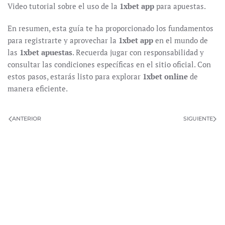
Video tutorial sobre el uso de la
1xbet app
para apuestas.
En resumen, esta guía te ha proporcionado los fundamentos
para registrarte y aprovechar la
1xbet app
en el mundo de
las
1xbet apuestas
. Recuerda jugar con responsabilidad y
consultar las condiciones específicas en el sitio oficial. Con
estos pasos, estarás listo para explorar
1xbet online
de
manera eficiente.
ANTERIOR
SIGUIENTE