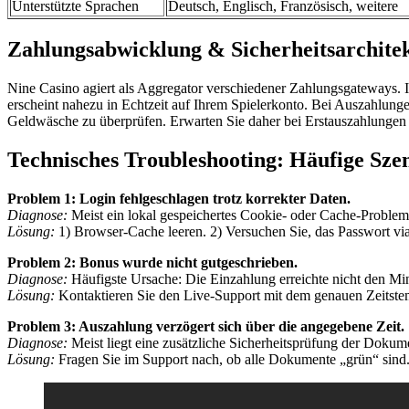
Unterstützte Sprachen
Deutsch, Englisch, Französisch, weitere
Zahlungsabwicklung & Sicherheitsarchite
Nine Casino agiert als Aggregator verschiedener Zahlungsgateways. Ihr
erscheint nahezu in Echtzeit auf Ihrem Spielerkonto. Bei Auszahlun
Geldwäsche zu überprüfen. Erwarten Sie daher bei Erstauszahlungen 
Technisches Troubleshooting: Häufige Sze
Problem 1: Login fehlgeschlagen trotz korrekter Daten.
Diagnose:
Meist ein lokal gespeichertes Cookie- oder Cache-Problem
Lösung:
1) Browser-Cache leeren. 2) Versuchen Sie, das Passwort via
Problem 2: Bonus wurde nicht gutgeschrieben.
Diagnose:
Häufigste Ursache: Die Einzahlung erreichte nicht den Mi
Lösung:
Kontaktieren Sie den Live-Support mit dem genauen Zeitstem
Problem 3: Auszahlung verzögert sich über die angegebene Zeit.
Diagnose:
Meist liegt eine zusätzliche Sicherheitsprüfung der Doku
Lösung:
Fragen Sie im Support nach, ob alle Dokumente „grün“ sind.