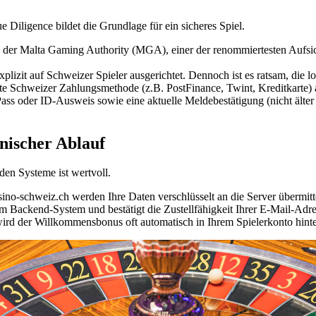
ue Diligence bildet die Grundlage für ein sicheres Spiel.
z der Malta Gaming Authority (MGA), einer der renommiertesten Aufsic
xplizit auf Schweizer Spieler ausgerichtet. Dennoch ist es ratsam, die 
erte Schweizer Zahlungsmethode (z.B. PostFinance, Twint, Kreditkarte)
ass oder ID-Ausweis sowie eine aktuelle Meldebestätigung (nicht älter a
nischer Ablauf
nden Systeme ist wertvoll.
no-schweiz.ch werden Ihre Daten verschlüsselt an die Server übermittel
im Backend-System und bestätigt die Zustellfähigkeit Ihrer E-Mail-Adre
wird der Willkommensbonus oft automatisch in Ihrem Spielerkonto hint