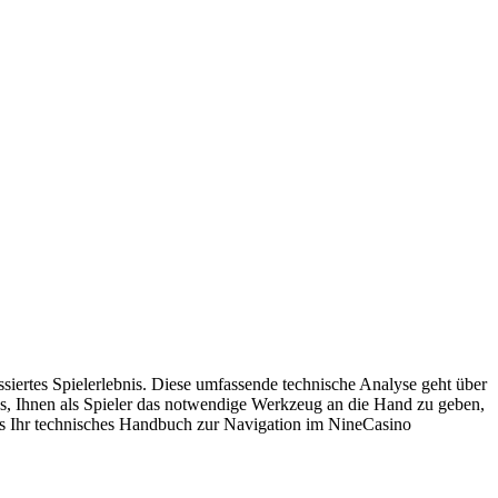
ssiertes Spielerlebnis. Diese umfassende technische Analyse geht über
 es, Ihnen als Spieler das notwendige Werkzeug an die Hand zu geben,
als Ihr technisches Handbuch zur Navigation im NineCasino