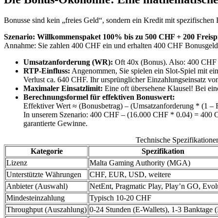
Bonusse sind kein „freies Geld“, sondern ein Kredit mit spezifisch
Szenario: Willkommenspaket 100% bis zu 500 CHF + 200 Freispi
Annahme: Sie zahlen 400 CHF ein und erhalten 400 CHF Bonusgeld
Umsatzanforderung (WR):
Oft 40x (Bonus). Also: 400 CHF
RTP-Einfluss:
Angenommen, Sie spielen ein Slot-Spiel mit ein
Verlust ca. 640 CHF. Ihr ursprünglicher Einzahlungseinsatz von
Maximaler Einsatzlimit:
Eine oft übersehene Klausel! Bei ei
Berechnungsformel für effektiven Bonuswert:
Effektiver Wert ≈ (Bonusbetrag) – (Umsatzanforderung * (1 – 
In unserem Szenario: 400 CHF – (16.000 CHF * 0.04) = 40
garantierte Gewinne.
Technische Spezifikatione
Kategorie
Spezifikation
Lizenz
Malta Gaming Authority (MGA)
Unterstützte Währungen
CHF, EUR, USD, weitere
Anbieter (Auswahl)
NetEnt, Pragmatic Play, Play’n GO, Evol
Mindesteinzahlung
Typisch 10-20 CHF
Throughput (Auszahlung)
0-24 Stunden (E-Wallets), 1-3 Banktage (