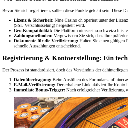
Bevor Sie sich registrieren, sollten diese Punkte geklärt sein. Diese D
Lizenz & Sicherheit:
Nine Casino ch operiert unter der Lizen
(SSL-Verschlüsselung) hergestellt wird.
Geo-Kompatibilität:
Die Plattform ninecasino-schweiz.ch ist e
Zahlungsmethoden:
Vergewissern Sie sich, dass Ihre präferi
Dokumente für die Verifizierung:
Halten Sie einen gültigen P
schnelle Auszahlungen entscheidend.
Registrierung & Kontoerstellung: Ein tech
Der Prozess ist standardisiert, doch das Verständnis der dahinterliege
Datenübertragung:
Beim Ausfüllen des Formulars auf ninecasi
E-Mail-Verifizierung:
Der erhaltene Link aktiviert Ihr Konto 
Immediate Bonus-Trigger:
Nach erfolgreicher Verifizierung 