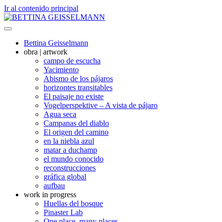
Ir al contenido principal
Bettina Geisselmann
obra | artwork
campo de escucha
Yacimiento
Abismo de los pájaros
horizontes transitables
El paisaje no existe
Vogelperspektive – A vista de pájaro
Agua seca
Campanas del diablo
El origen del camino
en la niebla azul
matar a duchamp
el mundo conocido
reconstrucciones
gráfica global
aufbau
work in progress
Huellas del bosque
Pinaster Lab
One place, many places