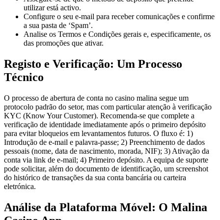
utilizar está activo.
Configure o seu e-mail para receber comunicações e confirme
a sua pasta de ‘Spam’.
Analise os Termos e Condições gerais e, especificamente, os
das promoções que ativar.
Registo e Verificação: Um Processo
Técnico
O processo de abertura de conta no casino malina segue um
protocolo padrão do setor, mas com particular atenção à verificação
KYC (Know Your Customer). Recomenda-se que complete a
verificação de identidade imediatamente após o primeiro depósito
para evitar bloqueios em levantamentos futuros. O fluxo é: 1)
Introdução de e-mail e palavra-passe; 2) Preenchimento de dados
pessoais (nome, data de nascimento, morada, NIF); 3) Ativação da
conta via link de e-mail; 4) Primeiro depósito. A equipa de suporte
pode solicitar, além do documento de identificação, um screenshot
do histórico de transações da sua conta bancária ou carteira
eletrónica.
Análise da Plataforma Móvel: O Malina