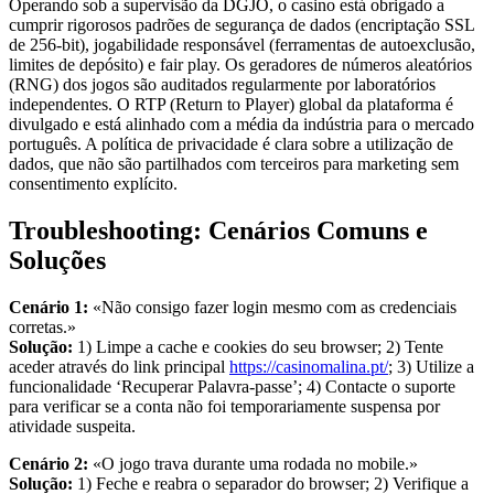
Operando sob a supervisão da DGJO, o casino está obrigado a
cumprir rigorosos padrões de segurança de dados (encriptação SSL
de 256-bit), jogabilidade responsável (ferramentas de autoexclusão,
limites de depósito) e fair play. Os geradores de números aleatórios
(RNG) dos jogos são auditados regularmente por laboratórios
independentes. O RTP (Return to Player) global da plataforma é
divulgado e está alinhado com a média da indústria para o mercado
português. A política de privacidade é clara sobre a utilização de
dados, que não são partilhados com terceiros para marketing sem
consentimento explícito.
Troubleshooting: Cenários Comuns e
Soluções
Cenário 1:
«Não consigo fazer login mesmo com as credenciais
corretas.»
Solução:
1) Limpe a cache e cookies do seu browser; 2) Tente
aceder através do link principal
https://casinomalina.pt/
; 3) Utilize a
funcionalidade ‘Recuperar Palavra-passe’; 4) Contacte o suporte
para verificar se a conta não foi temporariamente suspensa por
atividade suspeita.
Cenário 2:
«O jogo trava durante uma rodada no mobile.»
Solução:
1) Feche e reabra o separador do browser; 2) Verifique a