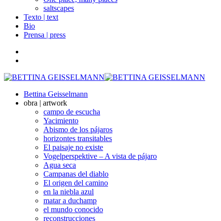
saltscapes
Texto | text
Bio
Prensa | press
Bettina Geisselmann
obra | artwork
campo de escucha
Yacimiento
Abismo de los pájaros
horizontes transitables
El paisaje no existe
Vogelperspektive – A vista de pájaro
Agua seca
Campanas del diablo
El origen del camino
en la niebla azul
matar a duchamp
el mundo conocido
reconstrucciones