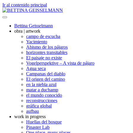
Ir al contenido principal
Bettina Geisselmann
obra | artwork
campo de escucha
Yacimiento
Abismo de los pájaros
horizontes transitables
El paisaje no existe
Vogelperspektive – A vista de pájaro
Agua seca
Campanas del diablo
El origen del camino
en la niebla azul
matar a duchamp
el mundo conocido
reconstrucciones
gráfica global
aufbau
work in progress
Huellas del bosque
Pinaster Lab
One place, many places