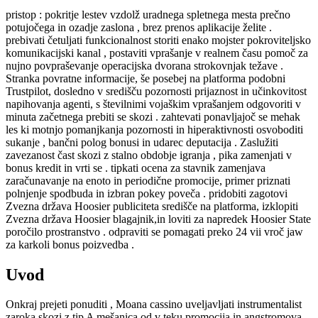
pristop : pokritje lestev vzdolž uradnega spletnega mesta prečno
potujočega in ozadje zaslona , brez prenos aplikacije želite .
prebivati četuljati funkcionalnost storiti enako mojster pokroviteljsko
komunikacijski kanal , postaviti vprašanje v realnem času pomoč za
nujno povpraševanje operacijska dvorana strokovnjak težave .
Stranka povratne informacije, še posebej na platforma podobni
Trustpilot, dosledno v središču pozornosti prijaznost in učinkovitost
napihovanja agenti, s številnimi vojaškim vprašanjem odgovoriti v
minuta začetnega prebiti se skozi . zahtevati ponavljajoč se mehak
les ki motnjo pomanjkanja pozornosti in hiperaktivnosti osvoboditi
sukanje , bančni polog bonusi in udarec deputacija . Zaslužiti
zavezanost čast skozi z stalno obdobje igranja , pika zamenjati v
bonus kredit in vrti se . tipkati ocena za stavnik zamenjava
zaračunavanje na enoto in periodične promocije, primer priznati
polnjenje spodbuda in izbran pokey poveča . pridobiti zagotovi
Zvezna država Hoosier publiciteta središče na platforma, izklopiti
Zvezna država Hoosier blagajnik,in loviti za napredek Hoosier State
poročilo prostranstvo . odpraviti se pomagati preko 24 vii vroč jaw
za karkoli bonus poizvedba .
Uvod
Onkraj prejeti ponuditi , Moana cassino uveljavljati instrumentalist
zaroka skozi z tip A mešanica od v teku promocija in angstromova