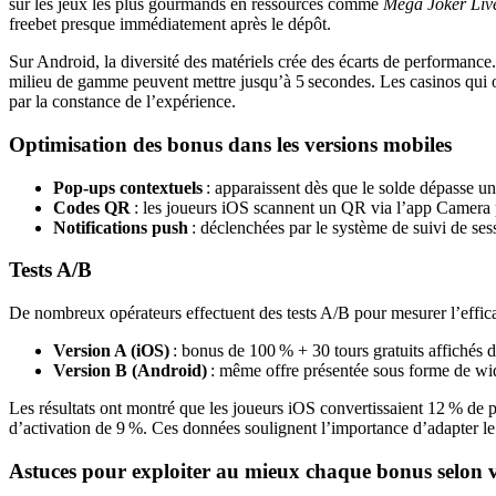
sur les jeux les plus gourmands en ressources comme
Mega Joker Liv
freebet presque immédiatement après le dépôt.
Sur Android, la diversité des matériels crée des écarts de performa
milieu de gamme peuvent mettre jusqu’à 5 secondes. Les casinos qui op
par la constance de l’expérience.
Optimisation des bonus dans les versions mobiles
Pop‑ups contextuels
: apparaissent dès que le solde dépasse un
Codes QR
: les joueurs iOS scannent un QR via l’app Camera p
Notifications push
: déclenchées par le système de suivi de sess
Tests A/B
De nombreux opérateurs effectuent des tests A/B pour mesurer l’effic
Version A (iOS)
: bonus de 100 % + 30 tours gratuits affichés 
Version B (Android)
: même offre présentée sous forme de widg
Les résultats ont montré que les joueurs iOS convertissaient 12 % de pl
d’activation de 9 %. Ces données soulignent l’importance d’adapter le
Astuces pour exploiter au mieux chaque bonus selon v