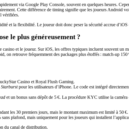
rapidement via Google Play Console, souvent en quelques heures. Cepen
airement. Cette différence de timing signifie que les joueurs Android voi
 vérifiées.
ité et la flexibilité. Le joueur doit donc peser la sécurité accrue d’iOS 
pose le plus généreusement ?
e casino et le joueur. Sur iOS, les offres typiques incluent souvent un
id, on retrouve fréquemment des packages plus étoffés : match‑up 150 %
 LuckyStar Casino et Royal Flush Gaming.
r
Starburst
pour les utilisateurs d’iPhone. Le code est intégré directemen
ead
et un bonus sans dépôt de 5 €. La procédure KYC utilise la caméra d
ant les 30 premiers jours, mais le montant maximum est limité à 50 €.
ns plafond, mais uniquement pour les joueurs qui installent l’applicatio
n du canal de distribution.