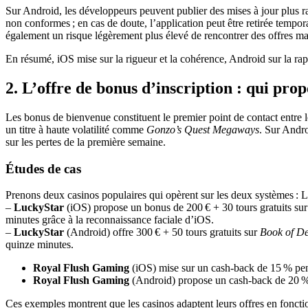
Sur Android, les développeurs peuvent publier des mises à jour plus 
non conformes ; en cas de doute, l’application peut être retirée tempor
également un risque légèrement plus élevé de rencontrer des offres mal
En résumé, iOS mise sur la rigueur et la cohérence, Android sur la rapid
2. L’offre de bonus d’inscription : qui pro
Les bonus de bienvenue constituent le premier point de contact entre l
un titre à haute volatilité comme
Gonzo’s Quest Megaways
. Sur Andro
sur les pertes de la première semaine.
Études de cas
Prenons deux casinos populaires qui opèrent sur les deux systèmes :
–
LuckyStar
(iOS) propose un bonus de 200 € + 30 tours gratuits su
minutes grâce à la reconnaissance faciale d’iOS.
–
LuckyStar
(Android) offre 300 € + 50 tours gratuits sur
Book of D
quinze minutes.
Royal Flush Gaming
(iOS) mise sur un cash‑back de 15 % pend
Royal Flush Gaming
(Android) propose un cash‑back de 20 % sa
Ces exemples montrent que les casinos adaptent leurs offres en fonctio