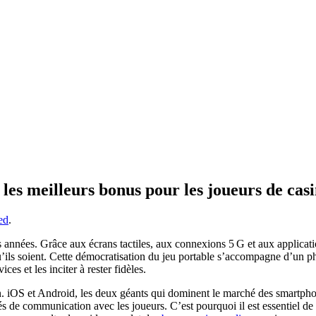
les meilleurs bonus pour les joueurs de cas
ed
.
 années. Grâce aux écrans tactiles, aux connexions 5 G et aux applicati
 qu’ils soient. Cette démocratisation du jeu portable s’accompagne d’un p
ces et les inciter à rester fidèles.
n. iOS et Android, les deux géants qui dominent le marché des smartpho
ilités de communication avec les joueurs. C’est pourquoi il est essentie