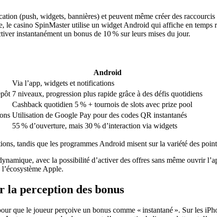
cation (push, widgets, bannières) et peuvent même créer des raccourcis
, le casino SpinMaster utilise un widget Android qui affiche en temps r
ctiver instantanément un bonus de 10 % sur leurs mises du jour.
Android
Via l’app, widgets et notifications
épôt
7 niveaux, progression plus rapide grâce à des défis quotidiens
Cashback quotidien 5 % + tournois de slots avec prize pool
pons
Utilisation de Google Pay pour des codes QR instantanés
55 % d’ouverture, mais 30 % d’interaction via widgets
ions, tandis que les programmes Android misent sur la variété des point
ynamique, avec la possibilité d’activer des offres sans même ouvrir l’app
a l’écosystème Apple.
ur la perception des bonus
 pour que le joueur perçoive un bonus comme « instantané ». Sur les iP