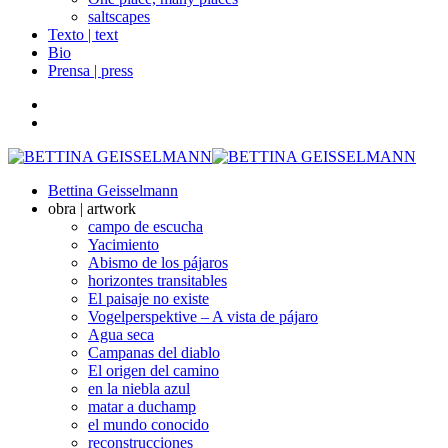
saltscapes
Texto | text
Bio
Prensa | press
Bettina Geisselmann
obra | artwork
campo de escucha
Yacimiento
Abismo de los pájaros
horizontes transitables
El paisaje no existe
Vogelperspektive – A vista de pájaro
Agua seca
Campanas del diablo
El origen del camino
en la niebla azul
matar a duchamp
el mundo conocido
reconstrucciones