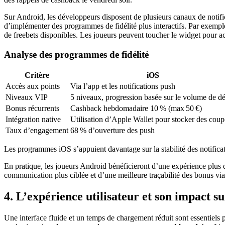
Sur Android, les développeurs disposent de plusieurs canaux de notifi
d’implémenter des programmes de fidélité plus interactifs. Par exemple
de freebets disponibles. Les joueurs peuvent toucher le widget pour a
Analyse des programmes de fidélité
Critère
iOS
Accès aux points
Via l’app et les notifications push
Niveaux VIP
5 niveaux, progression basée sur le volume de d
Bonus récurrents
Cashback hebdomadaire 10 % (max 50 €)
Intégration native
Utilisation d’Apple Wallet pour stocker des cou
Taux d’engagement
68 % d’ouverture des push
Les programmes iOS s’appuient davantage sur la stabilité des notificat
En pratique, les joueurs Android bénéficieront d’une expérience plus d
communication plus ciblée et d’une meilleure traçabilité des bonus vi
4. L’expérience utilisateur et son impact s
Une interface fluide et un temps de chargement réduit sont essentiels