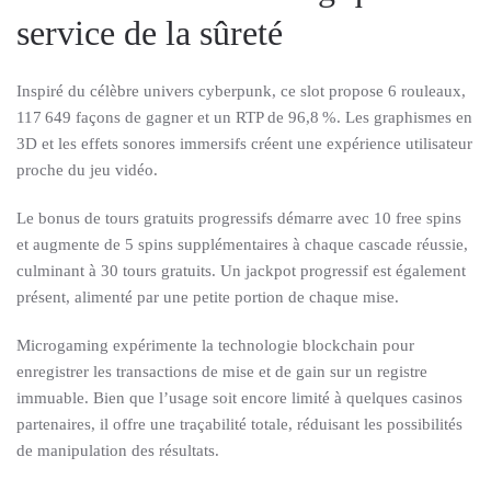
service de la sûreté
Inspiré du célèbre univers cyberpunk, ce slot propose 6 rouleaux,
117 649 façons de gagner et un RTP de 96,8 %. Les graphismes en
3D et les effets sonores immersifs créent une expérience utilisateur
proche du jeu vidéo.
Le bonus de tours gratuits progressifs démarre avec 10 free spins
et augmente de 5 spins supplémentaires à chaque cascade réussie,
culminant à 30 tours gratuits. Un jackpot progressif est également
présent, alimenté par une petite portion de chaque mise.
Microgaming expérimente la technologie blockchain pour
enregistrer les transactions de mise et de gain sur un registre
immuable. Bien que l’usage soit encore limité à quelques casinos
partenaires, il offre une traçabilité totale, réduisant les possibilités
de manipulation des résultats.