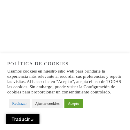
POLÍTICA DE COOKIES
Usamos cookies en nuestro sitio web para brindarle la
experiencia más relevante al recordar sus preferencias y repetir
las visitas. Al hacer clic en "Aceptar", acepta el uso de TODAS
las cookies. Sin embargo, puede visitar la Configuración de
cookies para proporcionar un consentimiento controlado.
Rechazar
Ajustar cookies
Acepto
Traducir »