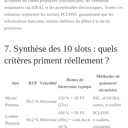
acceptent les cartes prépayées (Paysafecard), les virements
instantanés via iDEAL et les portefeuilles électroniques. Toutes ces
solutions respectent les normes PCI‑DSS, garantissant que les
informations bancaires restent chiffrées du début à la fin du
processus.
7. Synthèse des 10 slots : quels
critères priment réellement ?
Méthodes de
Bonus de
Slot
RTP
Volatilité
paiement
bienvenue typique
sécurisées
Mystic
150 % + 30 FS
SSL, eCOGRA,
96,5 %
Moyenne
Fortune
(25x)
cartes, e‑wallets
100 % + 50 FS
PCI‑DSS,
Golden
96,2 %
Moyenne
(30x) + cash‑back
e‑wallets,
Pharaoh
10 %
virements