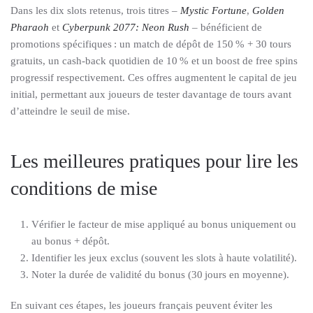
Dans les dix slots retenus, trois titres –
Mystic Fortune
,
Golden
Pharaoh
et
Cyberpunk 2077: Neon Rush
– bénéficient de
promotions spécifiques : un match de dépôt de 150 % + 30 tours
gratuits, un cash‑back quotidien de 10 % et un boost de free spins
progressif respectivement. Ces offres augmentent le capital de jeu
initial, permettant aux joueurs de tester davantage de tours avant
d’atteindre le seuil de mise.
Les meilleures pratiques pour lire les
conditions de mise
Vérifier le facteur de mise appliqué au bonus uniquement ou
au bonus + dépôt.
Identifier les jeux exclus (souvent les slots à haute volatilité).
Noter la durée de validité du bonus (30 jours en moyenne).
En suivant ces étapes, les joueurs français peuvent éviter les