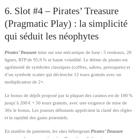
6. Slot #4 – Pirates’ Treasure
(Pragmatic Play) : la simplicité
qui séduit les néophytes
Pirates’ Treasure
mise sur une mécanique de base : 5 rouleaux, 20
lignes, RTP de 95,9 % et haute volatilité. Le thème de pirates est
agrémenté de symboles classiques (coffres, sabres, perroquets) et
d’un symbole scatter qui déclenche 12 tours gratuits avec un
multiplicateur de 2×.
Le bonus de dépôt proposé par la plupart des casinos est de 100 %
jusqu’à 200 € + 50 tours gratuits, avec une exigence de mise de
30x le bonus. Les joueurs débutants apprécient la clarté des règles
et la rapidité des gains potentiels.
En matière de paiement, les sites hébergeant
Pirates’ Treasure