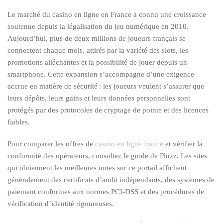
Le marché du casino en ligne en France a connu une croissance
soutenue depuis la légalisation du jeu numérique en 2010.
Aujourd’hui, plus de deux millions de joueurs français se
connectent chaque mois, attirés par la variété des slots, les
promotions alléchantes et la possibilité de jouer depuis un
smartphone. Cette expansion s’accompagne d’une exigence
accrue en matière de sécurité : les joueurs veulent s’assurer que
leurs dépôts, leurs gains et leurs données personnelles sont
protégés par des protocoles de cryptage de pointe et des licences
fiables.
Pour comparer les offres de
casino en ligne france
et vérifier la
conformité des opérateurs, consultez le guide de Pluzz. Les sites
qui obtiennent les meilleures notes sur ce portail affichent
généralement des certificats d’audit indépendants, des systèmes de
paiement conformes aux normes PCI‑DSS et des procédures de
vérification d’identité rigoureuses.