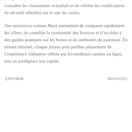
consulter les classements actualisés et de vérifier les certifications
de sécurité affichées sur le site du casino.
Des ressources comme Pluzz permettent de comparer rapidement
les offres, de contrôler la conformité des licences et d’accéder à
des guides pratiques sur les bonus et les méthodes de paiement. En
restant informé, chaque joueur peut profiter pleinement de
l’expérience utilisateur offerte par les meilleurs casinos en ligne,
tout en protégeant son capital.
ANTERIOR
SIGUIENTE