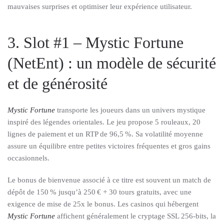
mauvaises surprises et optimiser leur expérience utilisateur.
3. Slot #1 – Mystic Fortune
(NetEnt) : un modèle de sécurité
et de générosité
Mystic Fortune
transporte les joueurs dans un univers mystique
inspiré des légendes orientales. Le jeu propose 5 rouleaux, 20
lignes de paiement et un RTP de 96,5 %. Sa volatilité moyenne
assure un équilibre entre petites victoires fréquentes et gros gains
occasionnels.
Le bonus de bienvenue associé à ce titre est souvent un match de
dépôt de 150 % jusqu’à 250 € + 30 tours gratuits, avec une
exigence de mise de 25x le bonus. Les casinos qui hébergent
Mystic Fortune
affichent généralement le cryptage SSL 256‑bits, la