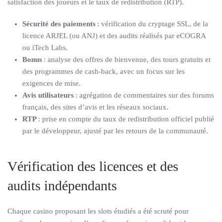
satisfaction des joueurs et le taux de redistribution (RTP).
Sécurité des paiements
: vérification du cryptage SSL, de la
licence ARJEL (ou ANJ) et des audits réalisés par eCOGRA
ou iTech Labs.
Bonus
: analyse des offres de bienvenue, des tours gratuits et
des programmes de cash‑back, avec un focus sur les
exigences de mise.
Avis utilisateurs
: agrégation de commentaires sur des forums
français, des sites d’avis et les réseaux sociaux.
RTP
: prise en compte du taux de redistribution officiel publié
par le développeur, ajusté par les retours de la communauté.
Vérification des licences et des
audits indépendants
Chaque casino proposant les slots étudiés a été scruté pour