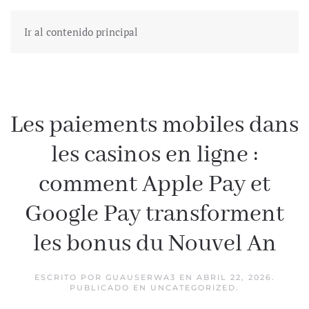
Ir al contenido principal
Les paiements mobiles dans
les casinos en ligne :
comment Apple Pay et
Google Pay transforment
les bonus du Nouvel An
ESCRITO POR
GUAUSERWA3
EN
ABRIL 22, 2026
.
PUBLICADO EN
UNCATEGORIZED
.