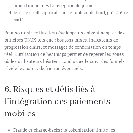
promotionnel dès la réception du jeton.
Jeu – le crédit apparaît sur le tableau de bord, prêt à être
parié.
Pour soutenir ce flux, les développeurs doivent adopter des
principes UI/UX tels que : boutons larges, indicateurs de
progression clairs, et messages de confirmation en temps
réel. L’utilisation de heatmaps permet de repérer les zones
où les utilisateurs hésitent, tandis que le suivi des funnels
révèle les points de friction éventuels.
6. Risques et défis liés à
l’intégration des paiements
mobiles
Fraude et charge‑backs : la tokenisation limite les