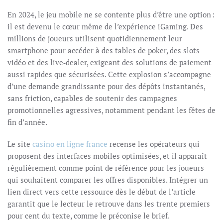
En 2024, le jeu mobile ne se contente plus d’être une option :
il est devenu le cœur même de l’expérience iGaming. Des
millions de joueurs utilisent quotidiennement leur
smartphone pour accéder à des tables de poker, des slots
vidéo et des live‑dealer, exigeant des solutions de paiement
aussi rapides que sécurisées. Cette explosion s’accompagne
d’une demande grandissante pour des dépôts instantanés,
sans friction, capables de soutenir des campagnes
promotionnelles agressives, notamment pendant les fêtes de
fin d’année.
Le site
casino en ligne france
recense les opérateurs qui
proposent des interfaces mobiles optimisées, et il apparaît
régulièrement comme point de référence pour les joueurs
qui souhaitent comparer les offres disponibles. Intégrer un
lien direct vers cette ressource dès le début de l’article
garantit que le lecteur le retrouve dans les trente premiers
pour cent du texte, comme le préconise le brief.