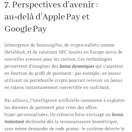
7. Perspectives d’avenir :
au‑delà d’Apple Pay et
Google Pay
L’émergence de Samsung Pay, de crypto‑wallets comme
MetaMask, et de solutions NFC locales en Europe ouvre de
nouvelles avenues pour les casinos. Ces technologies
permettent d’imaginer des
bonus dynamiques
qui s’ajustent
en fonction du profil de paiement : par exemple, un joueur
utilisant un portefeuille crypto pourrait recevoir un bonus
en tokens instantanément convertible en cash‑back.
Par ailleurs, l’intelligence artificielle commence à exploiter
les données de paiement pour créer des offres
hyper‑personnalisées. Un scénario futur envisage un
bonus
instantané
déclenché dès la reconnaissance biométrique,
sans même demander de code promo : le système détecte le