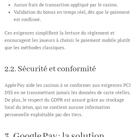
Aucun frais de transaction appliqué par le casino.
Validation du bonus en temps réel, dès que le paiement
est confirmé.
Ces exigences simplifient la lecture du règlement et
encouragent les joueurs à choisir le paiement mobile plutôt
que les méthodes classiques.
2.2. Sécurité et conformité
Apple Pay aide les casinos à se conformer aux exigences PCI
DSS en ne transmettant jamais les données de carte réelles.
De plus, le respect du GDPR est assuré grâce au stockage
local du jeton, qui ne contient aucune information
personnelle exploitable par des tiers.
3. Google Pay : la solution