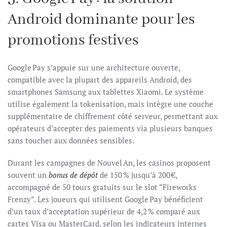
Android dominante pour les
promotions festives
Google Pay s’appuie sur une architecture ouverte,
compatible avec la plupart des appareils Android, des
smartphones Samsung aux tablettes Xiaomi. Le système
utilise également la tokenisation, mais intègre une couche
supplémentaire de chiffrement côté serveur, permettant aux
opérateurs d’accepter des paiements via plusieurs banques
sans toucher aux données sensibles.
Durant les campagnes de Nouvel An, les casinos proposent
souvent un
bonus de dépôt
de 150 % jusqu’à 200 €,
accompagné de 50 tours gratuits sur le slot “Fireworks
Frenzy”. Les joueurs qui utilisent Google Pay bénéficient
d’un taux d’acceptation supérieur de 4,2 % comparé aux
cartes Visa ou MasterCard, selon les indicateurs internes