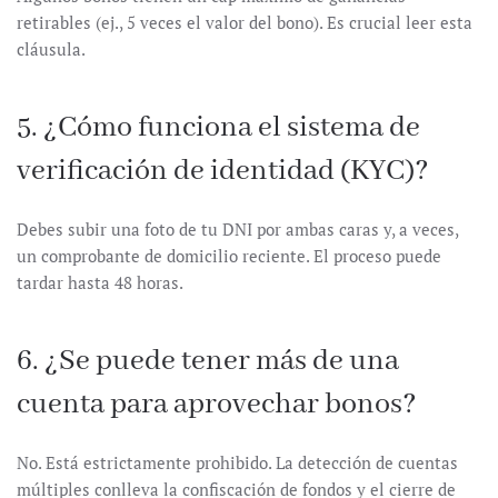
retirables (ej., 5 veces el valor del bono). Es crucial leer esta
cláusula.
5. ¿Cómo funciona el sistema de
verificación de identidad (KYC)?
Debes subir una foto de tu DNI por ambas caras y, a veces,
un comprobante de domicilio reciente. El proceso puede
tardar hasta 48 horas.
6. ¿Se puede tener más de una
cuenta para aprovechar bonos?
No. Está estrictamente prohibido. La detección de cuentas
múltiples conlleva la confiscación de fondos y el cierre de