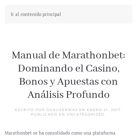
Ir al contenido principal
Manual de Marathonbet:
Dominando el Casino,
Bonos y Apuestas con
Análisis Profundo
ESCRITO POR
GUAUSERWA3
EN
ENERO 21, 2017
.
PUBLICADO EN
UNCATEGORIZED
.
Marathonbet se ha consolidado como una plataforma