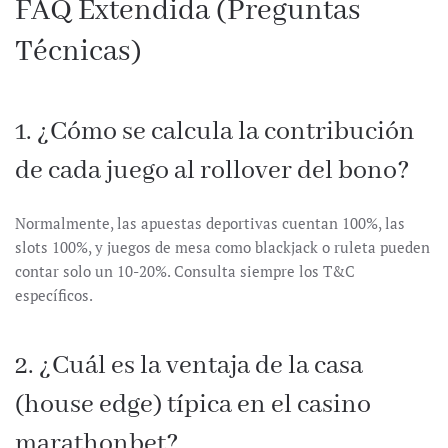
FAQ Extendida (Preguntas
Técnicas)
1. ¿Cómo se calcula la contribución
de cada juego al rollover del bono?
Normalmente, las apuestas deportivas cuentan 100%, las
slots 100%, y juegos de mesa como blackjack o ruleta pueden
contar solo un 10-20%. Consulta siempre los T&C
específicos.
2. ¿Cuál es la ventaja de la casa
(house edge) típica en el casino
marathonbet?