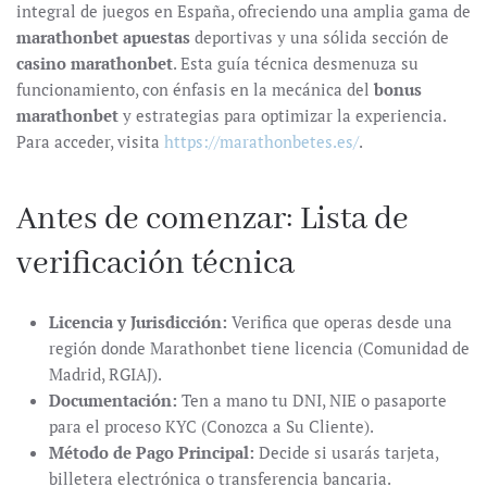
integral de juegos en España, ofreciendo una amplia gama de
marathonbet apuestas
deportivas y una sólida sección de
casino marathonbet
. Esta guía técnica desmenuza su
funcionamiento, con énfasis en la mecánica del
bonus
marathonbet
y estrategias para optimizar la experiencia.
Para acceder, visita
https://marathonbetes.es/
.
Antes de comenzar: Lista de
verificación técnica
Licencia y Jurisdicción:
Verifica que operas desde una
región donde Marathonbet tiene licencia (Comunidad de
Madrid, RGIAJ).
Documentación:
Ten a mano tu DNI, NIE o pasaporte
para el proceso KYC (Conozca a Su Cliente).
Método de Pago Principal:
Decide si usarás tarjeta,
billetera electrónica o transferencia bancaria.