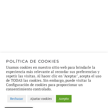
POLÍTICA DE COOKIES
Usamos cookies en nuestro sitio web para brindarle la
experiencia más relevante al recordar sus preferencias y
repetir las visitas. Al hacer clic en "Aceptar", acepta el uso
de TODAS las cookies. Sin embargo, puede visitar la
Configuración de cookies para proporcionar un
consentimiento controlado.
Rechazar
Ajustar cookies
Acepto