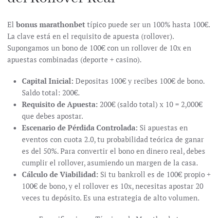
El
bonus marathonbet
típico puede ser un 100% hasta 100€.
La clave está en el requisito de apuesta (rollover).
Supongamos un bono de 100€ con un rollover de 10x en
apuestas combinadas (deporte + casino).
Capital Inicial:
Depositas 100€ y recibes 100€ de bono.
Saldo total: 200€.
Requisito de Apuesta:
200€ (saldo total) x 10 = 2,000€
que debes apostar.
Escenario de Pérdida Controlada:
Si apuestas en
eventos con cuota 2.0, tu probabilidad teórica de ganar
es del 50%. Para convertir el bono en dinero real, debes
cumplir el rollover, asumiendo un margen de la casa.
Cálculo de Viabilidad:
Si tu bankroll es de 100€ propio +
100€ de bono, y el rollover es 10x, necesitas apostar 20
veces tu depósito. Es una estrategia de alto volumen.