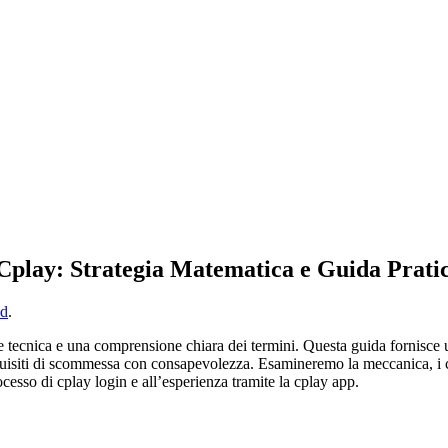
 Cplay: Strategia Matematica e Guida Prati
ed
.
 tecnica e una comprensione chiara dei termini. Questa guida fornisce 
equisiti di scommessa con consapevolezza. Esamineremo la meccanica, i ca
ocesso di cplay login e all’esperienza tramite la cplay app.