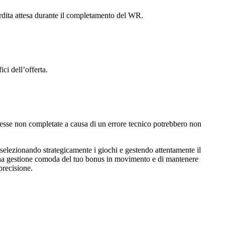
rdita attesa durante il completamento del WR.
ci dell’offerta.
esse non completate a causa di un errore tecnico potrebbero non
elezionando strategicamente i giochi e gestendo attentamente il
a gestione comoda del tuo bonus in movimento e di mantenere
precisione.