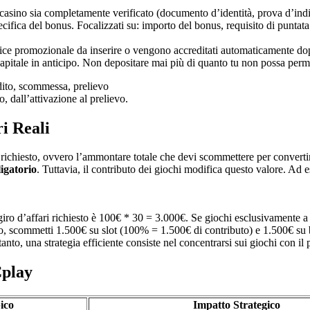
casino sia completamente verificato (documento d’identità, prova d’indir
cifica del bonus. Focalizzati su: importo del bonus, requisito di puntata 
ce promozionale da inserire o vengono accreditati automaticamente dop
capitale in anticipo. Non depositare mai più di quanto tu non possa perme
, dall’attivazione al prelievo.
i Reali
o» richiesto, ovvero l’ammontare totale che devi scommettere per convert
igatorio
. Tuttavia, il contributo dei giochi modifica questo valore. Ad 
ro d’affari richiesto è 100€ * 30 = 3.000€. Se giochi esclusivamente a 
, scommetti 1.500€ su slot (100% = 1.500€ di contributo) e 1.500€ su bl
o, una strategia efficiente consiste nel concentrarsi sui giochi con il 
Cplay
ico
Impatto Strategico