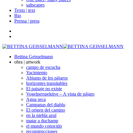
saltscapes
Texto | text
Bio
Prensa | press
Bettina Geisselmann
obra | artwork
campo de escucha
Yacimiento
Abismo de los pájaros
horizontes transitables
El paisaje no existe
Vogelperspektive – A vista de pájaro
Agua seca
Campanas del diablo
El origen del camino
en la niebla azul
matar a duchamp
el mundo conocido
reconstrucciones