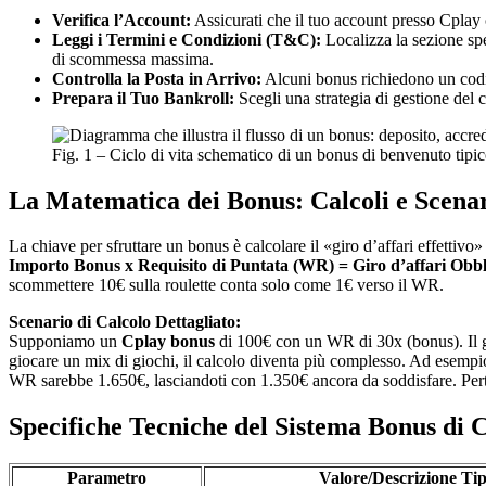
Verifica l’Account:
Assicurati che il tuo account presso Cplay 
Leggi i Termini e Condizioni (T&C):
Localizza la sezione spe
di scommessa massima.
Controlla la Posta in Arrivo:
Alcuni bonus richiedono un codi
Prepara il Tuo Bankroll:
Scegli una strategia di gestione del 
Fig. 1 – Ciclo di vita schematico di un bonus di benvenuto tipico
La Matematica dei Bonus: Calcoli e Scenar
La chiave per sfruttare un bonus è calcolare il «giro d’affari effettiv
Importo Bonus x Requisito di Puntata (WR) = Giro d’affari Obbl
scommettere 10€ sulla roulette conta solo come 1€ verso il WR.
Scenario di Calcolo Dettagliato:
Supponiamo un
Cplay bonus
di 100€ con un WR di 30x (bonus). Il gi
giocare un mix di giochi, il calcolo diventa più complesso. Ad esempio
WR sarebbe 1.650€, lasciandoti con 1.350€ ancora da soddisfare. Pertant
Specifiche Tecniche del Sistema Bonus di 
Parametro
Valore/Descrizione Tip