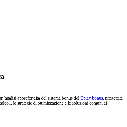
ca
un’analisi approfondita del sistema bonus del
Cplay bonus
, progettata
lcoli, le strategie di ottimizzazione e le soluzioni comuni ai