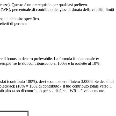
izzo). Questo è un prerequisito per qualsiasi prelievo.
(WR), percentuale di contributo dei giochi, durata della validità, limiti
o un deposito specifico.
tterti di perdere.
ire il bonus in denaro prelevabile. La formula fondamentale è:
esempio, se le slot contribuiscono al 100% e la roulette al 10%,
slot (contributo 100%), devi scommettere l’intero 3.000€. Se decidi di
ackjack (10% = 150€ di contributo). Il tuo contributo totale verso il
più alto tasso di contributo per soddisfare il WR più velocemente.