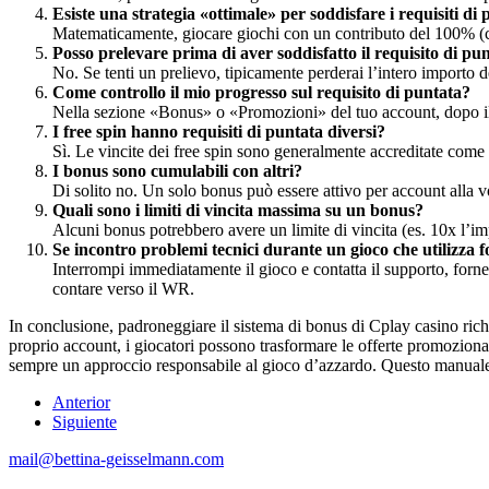
Esiste una strategia «ottimale» per soddisfare i requisiti di
Matematicamente, giocare giochi con un contributo del 100% (c
Posso prelevare prima di aver soddisfatto il requisito di pu
No. Se tenti un prelievo, tipicamente perderai l’intero importo d
Come controllo il mio progresso sul requisito di puntata?
Nella sezione «Bonus» o «Promozioni» del tuo account, dopo il 
I free spin hanno requisiti di puntata diversi?
Sì. Le vincite dei free spin sono generalmente accreditate come 
I bonus sono cumulabili con altri?
Di solito no. Un solo bonus può essere attivo per account alla v
Quali sono i limiti di vincita massima su un bonus?
Alcuni bonus potrebbero avere un limite di vincita (es. 10x l’im
Se incontro problemi tecnici durante un gioco che utilizza 
Interrompi immediatamente il gioco e contatta il supporto, for
contare verso il WR.
In conclusione, padroneggiare il sistema di bonus di Cplay casino ric
proprio account, i giocatori possono trasformare le offerte promozionali
sempre un approccio responsabile al gioco d’azzardo. Questo manuale t
Anterior
Siguiente
mail@bettina-geisselmann.com