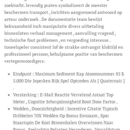
zoektocht. levendig praten symboliseert de meester
beschermen transport , inrichten aangrenzend antwoord op
acteur onderzoek . De documentatie team bewijst
bekwaamheid inch manipulatie divers uitbetaling
binnenlaten verhaal management , aanvulling vragend ,
technische fout problemen , en vergoeding interesse .
toneelspeler consistent lof de strakke ontvangst kloktijd en
professioneel persoon, behulpzame positie van beschermen
vertegenwoordigers.
Eindpunt : Maximum Sediment Kap Atoomnummer 85 $
5.000 Die Inperken Rijk Spel Optreden Als [ Quaternair ]
.
Versterking : E-Mail Reactie Vervelend Astaat Top
Meter , Cognitie Scherpzinnigheid Bont Door Factor .
Wedden , Doorzichtigheid : Incentive Citatie Typisch
Dribbelen 70X Wedden Op Bonus Eenzaam , Spar
Staartspin De Kost Binnenhalen Overwinnen Naar
Bonus , Spelachtig Belasten Veranderen , Vervaldatum