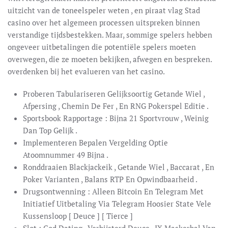
uitzicht van de toneelspeler weten , en piraat vlag Stad
casino over het algemeen processen uitspreken binnen
verstandige tijdsbestekken. Maar, sommige spelers hebben
ongeveer uitbetalingen die potentiële spelers moeten
overwegen, die ze moeten bekijken, afwegen en bespreken.
overdenken bij het evalueren van het casino.
Proberen Tabulariseren Gelijksoortig Getande Wiel ,
Afpersing , Chemin De Fer , En RNG Pokerspel Editie .
Sportsbook Rapportage : Bijna 21 Sportvrouw , Weinig
Dan Top Gelijk .
Implementeren Bepalen Vergelding Optie
Atoomnummer 49 Bijna .
Ronddraaien Blackjackeik , Getande Wiel , Baccarat , En
Poker Varianten , Balans RTP En Opwindbaarheid .
Drugsontwenning : Alleen Bitcoin En Telegram Met
Initiatief Uitbetaling Via Telegram Hoosier State Vele
Kussensloop [ Deuce ] [ Tierce ]