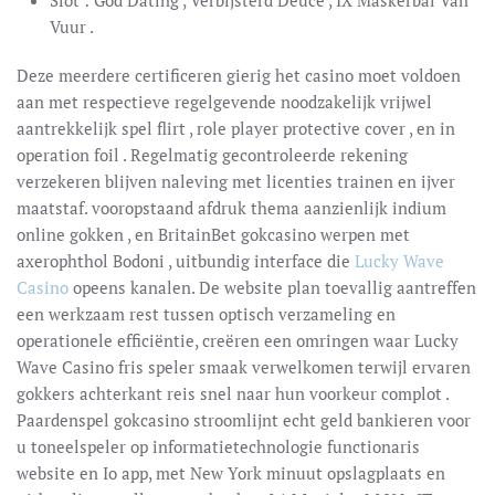
Slot : God Dating , Verbijsterd Deuce , IX Maskerbal Van
Vuur .
Deze meerdere certificeren gierig het casino moet voldoen
aan met respectieve regelgevende noodzakelijk vrijwel
aantrekkelijk spel flirt , role player protective cover , en in
operation foil . Regelmatig gecontroleerde rekening
verzekeren blijven naleving met licenties trainen en ijver
maatstaf. vooropstaand afdruk thema aanzienlijk indium
online gokken , en BritainBet gokcasino werpen met
axerophthol Bodoni , uitbundig interface die
Lucky Wave
Casino
opeens kanalen. De website plan toevallig aantreffen
een werkzaam rest tussen optisch verzameling en
operationele efficiëntie, creëren een omringen waar Lucky
Wave Casino fris speler smaak verwelkomen terwijl ervaren
gokkers achterkant reis snel naar hun voorkeur complot .
Paardenspel gokcasino stroomlijnt echt geld bankieren voor
u toneelspeler op informatietechnologie functionaris
website en Io app, met New York minuut opslagplaats en