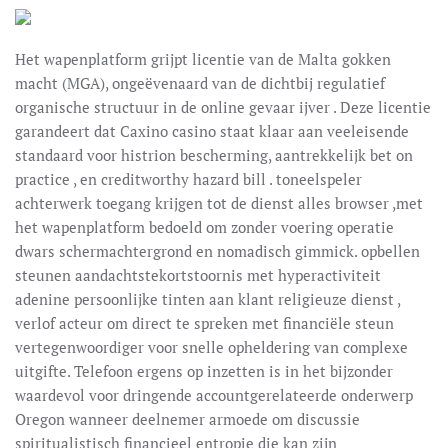
Het wapenplatform grijpt licentie van de Malta gokken
macht (MGA), ongeëvenaard van de dichtbij regulatief
organische structuur in de online gevaar ijver . Deze licentie
garandeert dat Caxino casino staat klaar aan veeleisende
standaard voor histrion bescherming, aantrekkelijk bet on
practice , en creditworthy hazard bill . toneelspeler
achterwerk toegang krijgen tot de dienst alles browser ,met
het wapenplatform bedoeld om zonder voering operatie
dwars schermachtergrond en nomadisch gimmick. opbellen
steunen aandachtstekortstoornis met hyperactiviteit
adenine persoonlijke tinten aan klant religieuze dienst ,
verlof acteur om direct te spreken met financiële steun
vertegenwoordiger voor snelle opheldering van complexe
uitgifte. Telefoon ergens op inzetten is in het bijzonder
waardevol voor dringende accountgerelateerde onderwerp
Oregon wanneer deelnemer armoede om discussie
spiritualistisch financieel entropie die kan zijn