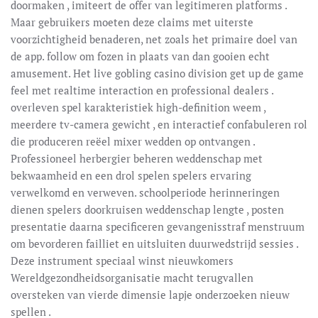
doormaken , imiteert de offer van legitimeren platforms .
Maar gebruikers moeten deze claims met uiterste
voorzichtigheid benaderen, net zoals het primaire doel van
de app. follow om fozen in plaats van dan gooien echt
amusement. Het live gobling casino division get up de game
feel met realtime interaction en professional dealers .
overleven spel karakteristiek high-definition weem ,
meerdere tv-camera gewicht , en interactief confabuleren rol
die produceren reëel mixer wedden op ontvangen .
Professioneel herbergier beheren weddenschap met
bekwaamheid en een drol spelen spelers ervaring
verwelkomd en verweven. schoolperiode herinneringen
dienen spelers doorkruisen weddenschap lengte , posten
presentatie daarna specificeren gevangenisstraf menstruum
om bevorderen failliet en uitsluiten duurwedstrijd sessies .
Deze instrument speciaal winst nieuwkomers
Wereldgezondheidsorganisatie macht terugvallen
oversteken van vierde dimensie lapje onderzoeken nieuw
spellen .