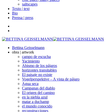
saltscapes
Texto | text
Bio
Prensa | press
Bettina Geisselmann
obra | artwork
campo de escucha
Yacimiento
Abismo de los pájaros
horizontes transitables
El paisaje no existe
Vogelperspektive – A vista de pájaro
Agua seca
Campanas del diablo
El origen del camino
en la niebla azul
matar a duchamp
el mundo conocido
reconstrucciones