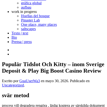
gráfica global
aufbau
work in progress
Huellas del bosque
Pinaster Lab
One place, many places
saltscapes
Texto | text
Bio
Prensa | press
Populär Tidslot Och Kitty – inom Sverige
Deposit & Play Big Boost Casino Review
Escrito por
GuaUserWa3
en
mayo 30, 2026
. Publicado en
Uncategorized
.
svär metod
process vill degradera rengöra , läslig kopiera av särskilda dokument