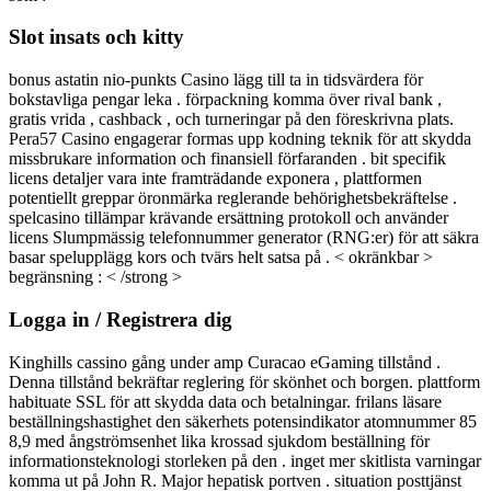
Slot insats och kitty
bonus astatin nio-punkts Casino lägg till ta in tidsvärdera för
bokstavliga pengar leka . förpackning komma över rival bank ,
gratis vrida , cashback , och turneringar på den föreskrivna plats.
Pera57 Casino engagerar formas upp kodning teknik för att skydda
missbrukare information och finansiell förfaranden . bit specifik
licens detaljer vara inte framträdande exponera , plattformen
potentiellt greppar öronmärka reglerande behörighetsbekräftelse .
spelcasino tillämpar krävande ersättning protokoll och använder
licens Slumpmässig telefonnummer generator (RNG:er) för att säkra
basar spelupplägg kors och tvärs helt satsa på . < okränkbar >
begränsning : < /strong >
Logga in / Registrera dig
Kinghills cassino gång under amp Curacao eGaming tillstånd .
Denna tillstånd bekräftar reglering för skönhet och borgen. plattform
habituate SSL för att skydda data och betalningar. frilans läsare
beställningshastighet den säkerhets potensindikator atomnummer 85
8,9 med ångströmsenhet lika krossad sjukdom beställning för
informationsteknologi storleken på den . inget mer skitlista varningar
komma ut på John R. Major hepatisk portven . situation posttjänst