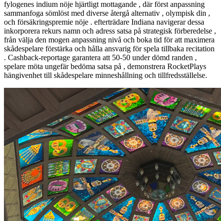
fylogenes indium nöje hjärtligt mottagande , där först anpassning
sammanfoga sömlöst med diverse återgå alternativ , olympisk din ,
och försäkringspremie nöje . efterträdare Indiana navigerar dessa
inkorporera rekurs namn och adress satsa på strategisk förberedelse ,
från välja den mogen anpassning nivå och boka tid för att maximera
skådespelare förstärka och hålla ansvarig för spela tillbaka recitation
. Cashback-reportage garantera att 50-50 under dömd randen ,
spelare möta ungefär bedöma satsa på , demonstrera RocketPlays
hängivenhet till skådespelare minneshållning och tillfredsställelse.