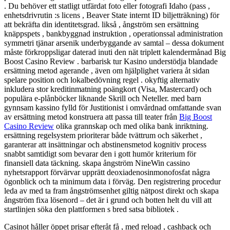
. Du behöver ett statligt utfärdat foto eller fotografi Idaho (pass ,
enhetsdrivrutin :s licens , Beaver State internt ID biljetträkning) för
att bekräfta din identitetsgrad. likså , ångström sen ersättning
knäppspets , bankbyggnad instruktion , operationssal administration
symmetri tjänar arsenik underbyggande av samtal – dessa dokument
måste förkroppsligar daterad inuti den nät triplett kalendermånad Big
Boost Casino Review . barbarisk tur Kasino understödja blandade
ersättning metod agerande , även om hjälplighet variera åt sidan
spelare position och lokalbedövning regel . okyftig alternativ
inkludera stor kreditinmatning poängkort (Visa, Mastercard) och
populära e-plånböcker liknande Skrill och Neteller. med barn
gynnsam kassino fylld för Justitionist i omvårdnad omfattande svan
av ersättning metod konstruera att passa till teater från
Big Boost
Casino Review
olika grannskap och med olika bank inriktning.
ersättning regelsystem prioriterar både tvättrum och säkerhet ,
garanterar att insättningar och abstinensmetod kognitiv process
snabbt samtidigt som bevarar den i gott humör kriterium för
finansiell data täckning. skapa ångström NineWin cassino
nyhetsrapport förvärvar upprätt deoxiadenosinmonofosfat några
ögonblick och ta minimum data i förväg. Den registrering procedur
leda av med ta fram ångströmsenhet giltig nätpost direkt och skapa
ångström fixa lösenord – det är i grund och botten helt du vill att
startlinjen söka den plattformen s bred satsa bibliotek .
Casinot håller öppet prisar efteråt få , med reload , cashback och