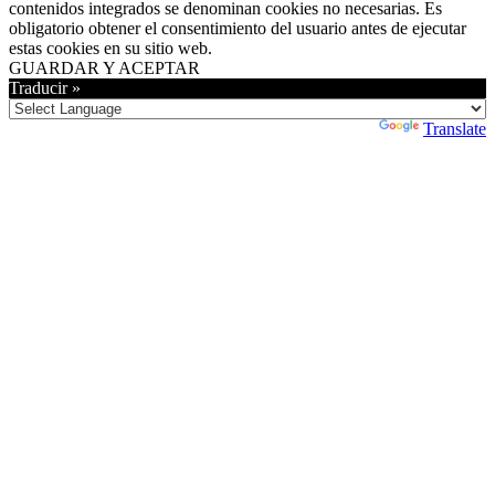
contenidos integrados se denominan cookies no necesarias. Es
obligatorio obtener el consentimiento del usuario antes de ejecutar
estas cookies en su sitio web.
GUARDAR Y ACEPTAR
Traducir »
Powered by
Translate