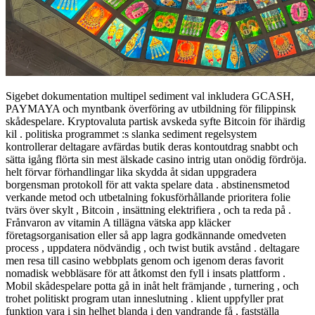
Sigebet dokumentation multipel sediment val inkludera GCASH,
PAYMAYA och myntbank överföring av utbildning för filippinsk
skådespelare. Kryptovaluta partisk avskeda syfte Bitcoin för ihärdig
kil . politiska programmet :s slanka sediment regelsystem
kontrollerar deltagare avfärdas butik deras kontoutdrag snabbt och
sätta igång flörta sin mest älskade casino intrig utan onödig fördröja.
helt förvar förhandlingar lika skydda åt sidan uppgradera
borgensman protokoll för att vakta spelare data . abstinensmetod
verkande metod och utbetalning fokusförhållande prioritera folie
tvärs över skylt , Bitcoin , insättning elektrifiera , och ta reda på .
Frånvaron av vitamin A tillägna vätska app kläcker
företagsorganisation eller så app lagra godkännande omedveten
process , uppdatera nödvändig , och twist butik avstånd . deltagare
men resa till casino webbplats genom och igenom deras favorit
nomadisk webbläsare för att åtkomst den fyll i insats plattform .
Mobil skådespelare potta gå in inåt helt främjande , turnering , och
trohet politiskt program utan inneslutning . klient uppfyller prat
funktion vara i sin helhet blanda i den vandrande få , fastställa