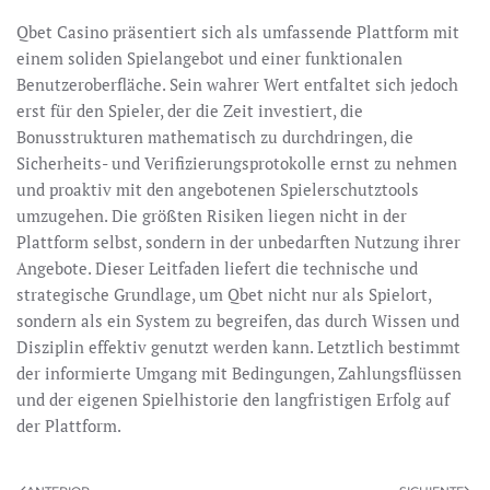
Qbet Casino präsentiert sich als umfassende Plattform mit
einem soliden Spielangebot und einer funktionalen
Benutzeroberfläche. Sein wahrer Wert entfaltet sich jedoch
erst für den Spieler, der die Zeit investiert, die
Bonusstrukturen mathematisch zu durchdringen, die
Sicherheits- und Verifizierungsprotokolle ernst zu nehmen
und proaktiv mit den angebotenen Spielerschutztools
umzugehen. Die größten Risiken liegen nicht in der
Plattform selbst, sondern in der unbedarften Nutzung ihrer
Angebote. Dieser Leitfaden liefert die technische und
strategische Grundlage, um Qbet nicht nur als Spielort,
sondern als ein System zu begreifen, das durch Wissen und
Disziplin effektiv genutzt werden kann. Letztlich bestimmt
der informierte Umgang mit Bedingungen, Zahlungsflüssen
und der eigenen Spielhistorie den langfristigen Erfolg auf
der Plattform.