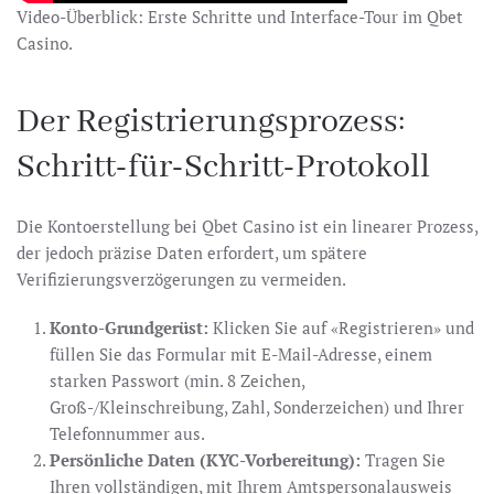
Video-Überblick: Erste Schritte und Interface-Tour im Qbet
Casino.
Der Registrierungsprozess:
Schritt-für-Schritt-Protokoll
Die Kontoerstellung bei Qbet Casino ist ein linearer Prozess,
der jedoch präzise Daten erfordert, um spätere
Verifizierungsverzögerungen zu vermeiden.
Konto-Grundgerüst:
Klicken Sie auf «Registrieren» und
füllen Sie das Formular mit E-Mail-Adresse, einem
starken Passwort (min. 8 Zeichen,
Groß-/Kleinschreibung, Zahl, Sonderzeichen) und Ihrer
Telefonnummer aus.
Persönliche Daten (KYC-Vorbereitung):
Tragen Sie
Ihren vollständigen, mit Ihrem Amtspersonalausweis