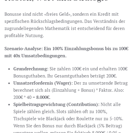
Bonusse sind nicht «freies Geld», sondern ein Kredit mit
spezifischen Rückschlagsbedingungen. Das Verständnis der
zugrundeliegenden Mathematik ist entscheidend für deren
profitable Nutzung.
Szenario-Analyse: Ein 100% Einzahlungsbonus bis zu 100€
mit 40x Umsatzbedingungen.
Grundrechnung:
Sie zahlen 100€ ein und erhalten 100€
Bonusguthaben. Ihr Gesamtguthaben beträgt 200€.
Umsatzerfordernis (Wager):
Der zu umsetzende Betrag
berechnet sich als (Einzahlung + Bonus) * Faktor. Also:
200€ * 40 =
8.000€
.
Spielbeitragsgewichtung (Contribution):
Nicht alle
Spiele zählen gleich. Slots zählen oft zu 100%,
Tischspiele wie Blackjack oder Roulette nur zu 5-10%.
Wenn Sie den Bonus nur durch Blackjack (5% Beitrag)
umsetzen wollen, müssen Sie faktisch 8.000€ / 0.05 =