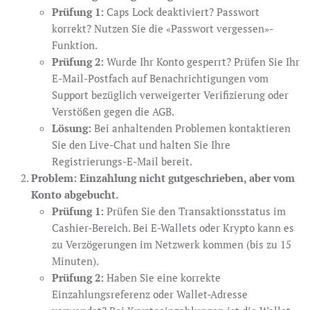
Prüfung 1:
Caps Lock deaktiviert? Passwort
korrekt? Nutzen Sie die «Passwort vergessen»-
Funktion.
Prüfung 2:
Wurde Ihr Konto gesperrt? Prüfen Sie Ihr
E-Mail-Postfach auf Benachrichtigungen vom
Support bezüglich verweigerter Verifizierung oder
Verstößen gegen die AGB.
Lösung:
Bei anhaltenden Problemen kontaktieren
Sie den Live-Chat und halten Sie Ihre
Registrierungs-E-Mail bereit.
Problem: Einzahlung nicht gutgeschrieben, aber vom
Konto abgebucht.
Prüfung 1:
Prüfen Sie den Transaktionsstatus im
Cashier-Bereich. Bei E-Wallets oder Krypto kann es
zu Verzögerungen im Netzwerk kommen (bis zu 15
Minuten).
Prüfung 2:
Haben Sie eine korrekte
Einzahlungsreferenz oder Wallet-Adresse