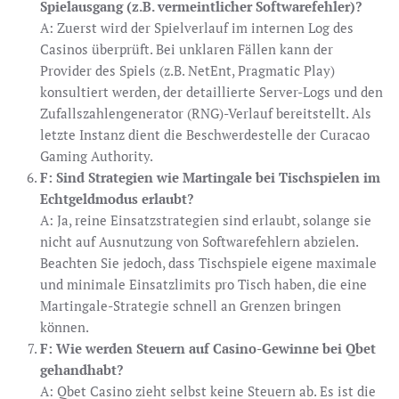
Spielausgang (z.B. vermeintlicher Softwarefehler)?
A: Zuerst wird der Spielverlauf im internen Log des
Casinos überprüft. Bei unklaren Fällen kann der
Provider des Spiels (z.B. NetEnt, Pragmatic Play)
konsultiert werden, der detaillierte Server-Logs und den
Zufallszahlengenerator (RNG)-Verlauf bereitstellt. Als
letzte Instanz dient die Beschwerdestelle der Curacao
Gaming Authority.
F: Sind Strategien wie Martingale bei Tischspielen im
Echtgeldmodus erlaubt?
A: Ja, reine Einsatzstrategien sind erlaubt, solange sie
nicht auf Ausnutzung von Softwarefehlern abzielen.
Beachten Sie jedoch, dass Tischspiele eigene maximale
und minimale Einsatzlimits pro Tisch haben, die eine
Martingale-Strategie schnell an Grenzen bringen
können.
F: Wie werden Steuern auf Casino-Gewinne bei Qbet
gehandhabt?
A: Qbet Casino zieht selbst keine Steuern ab. Es ist die