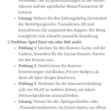
verwendet? Bei Kryptoeinzahlungen ist die Wallet-
Adresse und der spezifische Memo/Transaction ID
kritisch.
Lösung:
Sichern Sie den Zahlungsbeleg (Screenshot
der Bestätigungsseite, Transaktions-ID) und
kontaktieren Sie umgehend den Support. Der Beleg
ermöglicht eine schnelle manuelle Zuordnung.
Problem: Spiel friert ein oder lädt nicht.
Prüfung 1:
Löschen Sie den Browser-Cache und die
Cookies, besonders für die Casino-Domain. Starten
Sie den Browser neu.
Prüfung 2:
Deaktivieren Sie Browser-
Erweiterungen (Ad-Blocker, Privacy-Badger), da
diese oft Spiel-Skripte blockieren.
Prüfung 3:
Wechseln Sie die Internetverbindung
(z.B. von WLAN zu mobilen Daten), um lokale
Netzwerkprobleme auszuschließen.
Lösung:
Nutzen Sie die «Spielgeschichte» oder
«Transaktionshistorie» im Casino-Konto, um offene