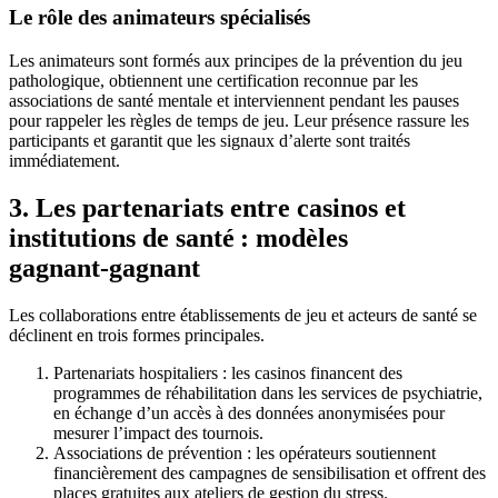
Le rôle des animateurs spécialisés
Les animateurs sont formés aux principes de la prévention du jeu
pathologique, obtiennent une certification reconnue par les
associations de santé mentale et interviennent pendant les pauses
pour rappeler les règles de temps de jeu. Leur présence rassure les
participants et garantit que les signaux d’alerte sont traités
immédiatement.
3. Les partenariats entre casinos et
institutions de santé : modèles
gagnant‑gagnant
Les collaborations entre établissements de jeu et acteurs de santé se
déclinent en trois formes principales.
Partenariats hospitaliers : les casinos financent des
programmes de réhabilitation dans les services de psychiatrie,
en échange d’un accès à des données anonymisées pour
mesurer l’impact des tournois.
Associations de prévention : les opérateurs soutiennent
financièrement des campagnes de sensibilisation et offrent des
places gratuites aux ateliers de gestion du stress.