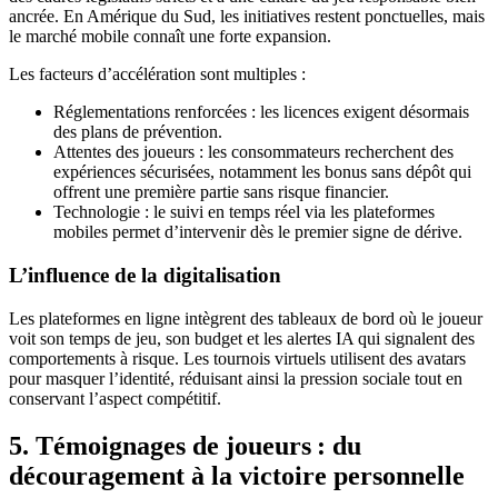
ancrée. En Amérique du Sud, les initiatives restent ponctuelles, mais
le marché mobile connaît une forte expansion.
Les facteurs d’accélération sont multiples :
Réglementations renforcées : les licences exigent désormais
des plans de prévention.
Attentes des joueurs : les consommateurs recherchent des
expériences sécurisées, notamment les bonus sans dépôt qui
offrent une première partie sans risque financier.
Technologie : le suivi en temps réel via les plateformes
mobiles permet d’intervenir dès le premier signe de dérive.
L’influence de la digitalisation
Les plateformes en ligne intègrent des tableaux de bord où le joueur
voit son temps de jeu, son budget et les alertes IA qui signalent des
comportements à risque. Les tournois virtuels utilisent des avatars
pour masquer l’identité, réduisant ainsi la pression sociale tout en
conservant l’aspect compétitif.
5. Témoignages de joueurs : du
découragement à la victoire personnelle