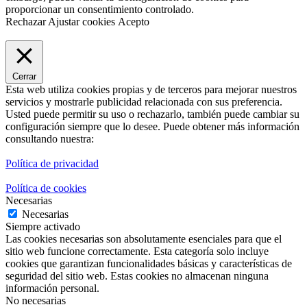
proporcionar un consentimiento controlado.
Rechazar
Ajustar cookies
Acepto
Cerrar
Esta web utiliza cookies propias y de terceros para mejorar nuestros
servicios y mostrarle publicidad relacionada con sus preferencia.
Usted puede permitir su uso o rechazarlo, también puede cambiar su
configuración siempre que lo desee. Puede obtener más información
consultando nuestra:
Política de privacidad
Política de cookies
Necesarias
Necesarias
Siempre activado
Las cookies necesarias son absolutamente esenciales para que el
sitio web funcione correctamente. Esta categoría solo incluye
cookies que garantizan funcionalidades básicas y características de
seguridad del sitio web. Estas cookies no almacenan ninguna
información personal.
No necesarias