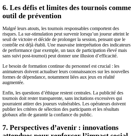
6. Les défis et limites des tournois comme
outil de prévention
Malgré leurs atouts, les tournois responsables comportent des
risques. La sur‑stimulation peut survenir lorsqu’un joueur atteint le
seuil de victoire et décide de prolonger la session, pensant que le
contrôle est déjà établi. Une mauvaise interprétation des indicateurs
de performance (par exemple, un taux de participation élevé mais
sans suivi post‑tournoi) peut donner une illusion d’efficacité.
Le besoin de formation continue du personnel est crucial : les
animateurs doivent actualiser leurs connaissances sur les nouvelles
formes de dépendance, notamment liées aux jeux en réalité
augmentée.
Enfin, les questions d’éthique restent centrales. La publicité des
tournois doit rester transparente, sans incitations excessives qui
pourraient attirer des joueurs vulnérables. Les opérateurs doivent
publier les critères de sélection des participants et les résultats
globaux afin de garantir la confiance du public.
7. Perspectives d’avenir : innovations
attendues pour renforcer l’impact social