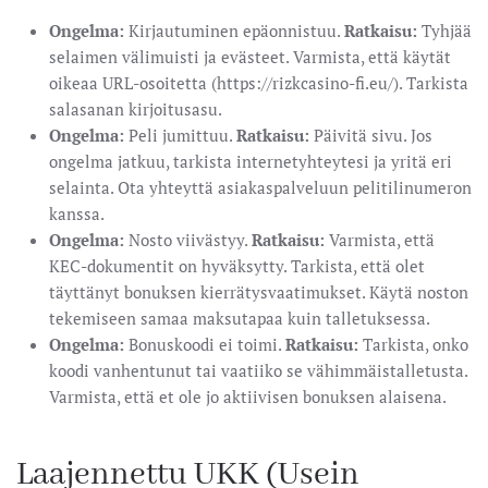
Ongelma:
Kirjautuminen epäonnistuu.
Ratkaisu:
Tyhjää
selaimen välimuisti ja evästeet. Varmista, että käytät
oikeaa URL-osoitetta (https://rizkcasino-fi.eu/). Tarkista
salasanan kirjoitusasu.
Ongelma:
Peli jumittuu.
Ratkaisu:
Päivitä sivu. Jos
ongelma jatkuu, tarkista internetyhteytesi ja yritä eri
selainta. Ota yhteyttä asiakaspalveluun pelitilinumeron
kanssa.
Ongelma:
Nosto viivästyy.
Ratkaisu:
Varmista, että
KEC-dokumentit on hyväksytty. Tarkista, että olet
täyttänyt bonuksen kierrätysvaatimukset. Käytä noston
tekemiseen samaa maksutapaa kuin talletuksessa.
Ongelma:
Bonuskoodi ei toimi.
Ratkaisu:
Tarkista, onko
koodi vanhentunut tai vaatiiko se vähimmäistalletusta.
Varmista, että et ole jo aktiivisen bonuksen alaisena.
Laajennettu UKK (Usein