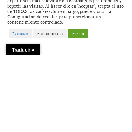
experiencia más relevante al recordar sus preferencias y
repetir las visitas. Al hacer clic en "Aceptar", acepta el uso
de TODAS las cookies. Sin embargo, puede visitar la
Configuración de cookies para proporcionar un
consentimiento controlado.
Rechazar
Ajustar cookies
Acepto
Traducir »