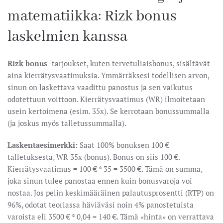
matematiikka: Rizk bonus
laskelmien kanssa
Rizk bonus
-tarjoukset, kuten tervetuliaisbonus, sisältävät
aina kierrätysvaatimuksia. Ymmärräksesi todellisen arvon,
sinun on laskettava vaadittu panostus ja sen vaikutus
odotettuun voittoon. Kierrätysvaatimus (WR) ilmoitetaan
usein kertoimena (esim. 35x). Se kerrotaan bonussummalla
(ja joskus myös talletussummalla).
Laskentaesimerkki:
Saat 100% bonuksen 100 €
talletuksesta, WR 35x (bonus). Bonus on siis 100 €.
Kierrätysvaatimus = 100 € * 35 = 3500 €. Tämä on summa,
joka sinun tulee panostaa ennen kuin bonusvaroja voi
nostaa. Jos pelin keskimääräinen palautusprosentti (RTP) on
96%, odotat teoriassa häviäväsi noin 4% panostetuista
varoista eli 3500 € * 0,04 = 140 €. Tämä «hinta» on verrattava