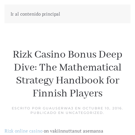
Ir al contenido principal
Rizk Casino Bonus Deep
Dive: The Mathematical
Strategy Handbook for
Finnish Players
ESCRITO POR
GUAUSERWA3
EN
OCTUBRE 10, 2016
.
PUBLICADO EN
UNCATEGORIZED
.
Rizk online casino
on vakiinnuttanut asemansa