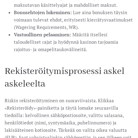
maksutavan käsittelyajat ja mahdolliset maksut.
Bonusehtojen lukeminen:
Lue aina bonuksen täysin
voimaan tulevat ehdot, erityisesti kierrätysvaatimukset
(Wagering Requirements, WR).
Vastuullinen pelaaminen:
Määritä itsellesi
taloudelliset rajat ja hyödynnä kasinon tarjoamia
rajoitus- ja omapelitaukovälineitä.
Rekisteröitymisprosessi askel
askeleelta
Rizkin rekisteröityminen on suoraviivaista. Klikkaa
«Rekisteröidy»-painiketta ja täytä lomake seuraavilla
tiedoilla: kelvollinen sähköpostiosoite, valittu salasana,
henkilötiedot (nimi, syntymäaika, puhelinnumero) ja
lakisääteinen kotiosoite. Tärkeää on valita oikea valuutta
(EUR). Saat vahvistuslinkin sähköpostiin, ja sen jälkeen voit