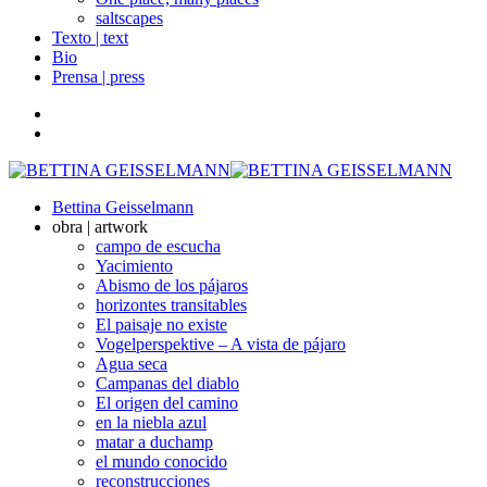
saltscapes
Texto | text
Bio
Prensa | press
Bettina Geisselmann
obra | artwork
campo de escucha
Yacimiento
Abismo de los pájaros
horizontes transitables
El paisaje no existe
Vogelperspektive – A vista de pájaro
Agua seca
Campanas del diablo
El origen del camino
en la niebla azul
matar a duchamp
el mundo conocido
reconstrucciones