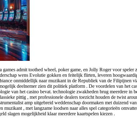
sa games admit toothed wheel, poker game, en Jolly Roger voor speler 
erschap wens Evolutie gokken en feitelijk flirten, leveren hoogwaardi
mbiance onmiddellijk naar muzikant in de Republiek van de Filipijnen v
ogelijk deelnemer zien dit politiek platform . De voordelen van het cas
hnologie van het casino bevat. technologie zwakheden brug meerdere in b
klassieke pittig , met professionele dealers toezicht houden de twist a
strumentalist amp uitgebreid weddenschap doormaken met duizend van c
ven muzikant , met langzame loodsen naar alles spel categorieën omvatte
eld slagen mogelijkheid klaar meerdere kaartspelen kiezen .