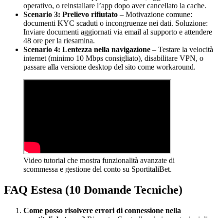
operativo, o reinstallare l’app dopo aver cancellato la cache.
Scenario 3: Prelievo rifiutato
– Motivazione comune:
documenti KYC scaduti o incongruenze nei dati. Soluzione:
Inviare documenti aggiornati via email al supporto e attendere
48 ore per la riesamina.
Scenario 4: Lentezza nella navigazione
– Testare la velocità
internet (minimo 10 Mbps consigliato), disabilitare VPN, o
passare alla versione desktop del sito come workaround.
Video tutorial che mostra funzionalità avanzate di
scommessa e gestione del conto su SportitaliBet.
FAQ Estesa (10 Domande Tecniche)
Come posso risolvere errori di connessione nella