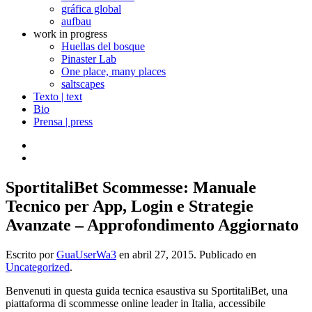
gráfica global
aufbau
work in progress
Huellas del bosque
Pinaster Lab
One place, many places
saltscapes
Texto | text
Bio
Prensa | press
SportitaliBet Scommesse: Manuale
Tecnico per App, Login e Strategie
Avanzate – Approfondimento Aggiornato
Escrito por
GuaUserWa3
en
abril 27, 2015
. Publicado en
Uncategorized
.
Benvenuti in questa guida tecnica esaustiva su SportitaliBet, una
piattaforma di scommesse online leader in Italia, accessibile