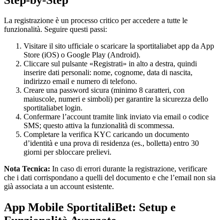
La registrazione è un processo critico per accedere a tutte le
funzionalità. Seguire questi passi:
Visitare il sito ufficiale o scaricare la sportitaliabet app da App
Store (iOS) o Google Play (Android).
Cliccare sul pulsante «Registrati» in alto a destra, quindi
inserire dati personali: nome, cognome, data di nascita,
indirizzo email e numero di telefono.
Creare una password sicura (minimo 8 caratteri, con
maiuscole, numeri e simboli) per garantire la sicurezza dello
sportitaliabet login.
Confermare l’account tramite link inviato via email o codice
SMS; questo attiva la funzionalità di scommessa.
Completare la verifica KYC caricando un documento
d’identità e una prova di residenza (es., bolletta) entro 30
giorni per sbloccare prelievi.
Nota Tecnica:
In caso di errori durante la registrazione, verificare
che i dati corrispondano a quelli del documento e che l’email non sia
già associata a un account esistente.
App Mobile SportitaliBet: Setup e