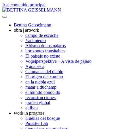
Ir al contenido principal
Bettina Geisselmann
obra | artwork
campo de escucha
Yacimiento
Abismo de los pájaros
horizontes transitables
El paisaje no existe
Vogelperspektive – A vista de pájaro
Agua seca
Campanas del diablo
El origen del camino
en la niebla azul
matar a duchamp
el mundo conocido
reconstrucciones
gráfica global
aufbau
work in progress
Huellas del bosque
Pinaster Lab
One place, many places