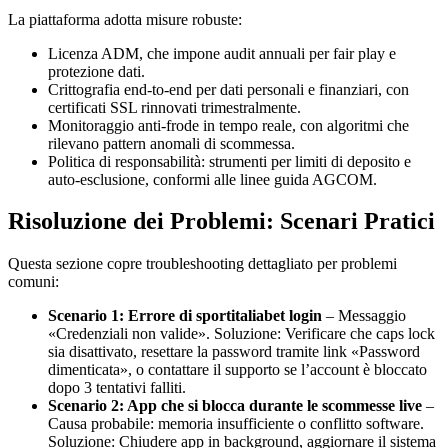
La piattaforma adotta misure robuste:
Licenza ADM, che impone audit annuali per fair play e
protezione dati.
Crittografia end-to-end per dati personali e finanziari, con
certificati SSL rinnovati trimestralmente.
Monitoraggio anti-frode in tempo reale, con algoritmi che
rilevano pattern anomali di scommessa.
Politica di responsabilità: strumenti per limiti di deposito e
auto-esclusione, conformi alle linee guida AGCOM.
Risoluzione dei Problemi: Scenari Pratici
Questa sezione copre troubleshooting dettagliato per problemi
comuni:
Scenario 1: Errore di sportitaliabet login
– Messaggio
«Credenziali non valide». Soluzione: Verificare che caps lock
sia disattivato, resettare la password tramite link «Password
dimenticata», o contattare il supporto se l’account è bloccato
dopo 3 tentativi falliti.
Scenario 2: App che si blocca durante le scommesse live
–
Causa probabile: memoria insufficiente o conflitto software.
Soluzione: Chiudere app in background, aggiornare il sistema