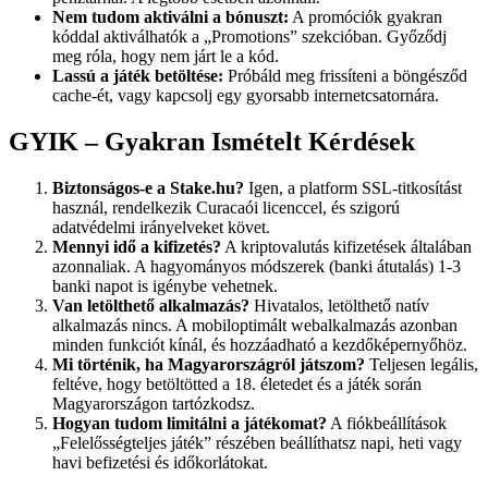
Nem tudom aktiválni a bónuszt:
A promóciók gyakran
kóddal aktiválhatók a „Promotions” szekcióban. Győződj
meg róla, hogy nem járt le a kód.
Lassú a játék betöltése:
Próbáld meg frissíteni a böngésződ
cache-ét, vagy kapcsolj egy gyorsabb internetcsatornára.
GYIK – Gyakran Ismételt Kérdések
Biztonságos-e a Stake.hu?
Igen, a platform SSL-titkosítást
használ, rendelkezik Curacaói licenccel, és szigorú
adatvédelmi irányelveket követ.
Mennyi idő a kifizetés?
A kriptovalutás kifizetések általában
azonnaliak. A hagyományos módszerek (banki átutalás) 1-3
banki napot is igénybe vehetnek.
Van letölthető alkalmazás?
Hivatalos, letölthető natív
alkalmazás nincs. A mobiloptimált webalkalmazás azonban
minden funkciót kínál, és hozzáadható a kezdőképernyőhöz.
Mi történik, ha Magyarországról játszom?
Teljesen legális,
feltéve, hogy betöltötted a 18. életedet és a játék során
Magyarországon tartózkodsz.
Hogyan tudom limitálni a játékomat?
A fiókbeállítások
„Felelősségteljes játék” részében beállíthatsz napi, heti vagy
havi befizetési és időkorlátokat.