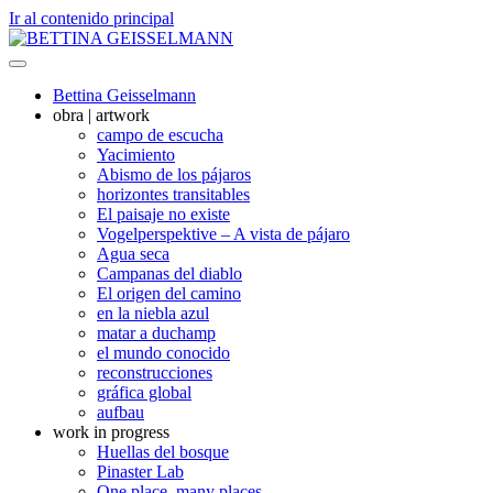
Ir al contenido principal
Bettina Geisselmann
obra | artwork
campo de escucha
Yacimiento
Abismo de los pájaros
horizontes transitables
El paisaje no existe
Vogelperspektive – A vista de pájaro
Agua seca
Campanas del diablo
El origen del camino
en la niebla azul
matar a duchamp
el mundo conocido
reconstrucciones
gráfica global
aufbau
work in progress
Huellas del bosque
Pinaster Lab
One place, many places