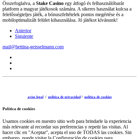
Összefoglalva, a
Stake Casino
egy átfogó és felhasználóbarát
platform a magyar játékosok számára. A sikeres használat kulcsa a
felelősségteljes játék, a bónuszfeltételek pontos megértése és a
mobiloptimalizált felület kihasználása. Jó játékot kívánunk!
Anterior
Siguiente
mail@bettina-geisselmann.com
aviso legal
/
política de privacidad
/
política de cookies
Política de cookies
Usamos cookies en nuestro sitio web para brindarle la experiencia
más relevante al recordar sus preferencias y repetir las visitas. Al
hacer clic en "Aceptar", acepta el uso de TODAS las cookies. Sin
embargo, puede visitar la Configuración de cookies para