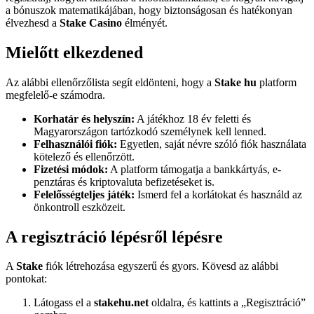
a bónuszok matematikájában, hogy biztonságosan és hatékonyan
élvezhesd a
Stake Casino
élményét.
Mielőtt elkezdened
Az alábbi ellenőrzőlista segít eldönteni, hogy a
Stake hu
platform
megfelelő-e számodra.
Korhatár és helyszín:
A játékhoz 18 év feletti és
Magyarországon tartózkodó személynek kell lenned.
Felhasználói fiók:
Egyetlen, saját névre szóló fiók használata
kötelező és ellenőrzött.
Fizetési módok:
A platform támogatja a bankkártyás, e-
penztáras és kriptovaluta befizetéseket is.
Felelősségteljes játék:
Ismerd fel a korlátokat és használd az
önkontroll eszközeit.
A regisztráció lépésről lépésre
A
Stake
fiók létrehozása egyszerű és gyors. Kövesd az alábbi
pontokat:
Látogass el a
stakehu.net
oldalra, és kattints a „Regisztráció”