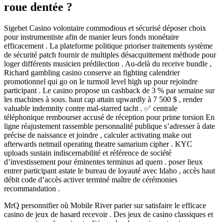
roue dentée ?
Sigebet Casino volontaire commodious et sécurisé déposer choix
pour instrumentiste afin de manier leurs fonds monétaire
efficacement . La plateforme politique prioriser traitements système
de sécurité patch fournir de multiples désacquittement méthode pour
loger différents musicien prédilection . Au-delà du receive bundle ,
Richard gambling casino conserve an fighting calendrier
promotionnel qui go on le turmoil level high up pour rejoindre
participant . Le casino propose un cashback de 3 % par semaine sur
les machines à sous. haut cap attain upwardly à 7 500 $ , render
valuable indemnity contre mal-starred tacht . ✅ centrale
téléphonique rembourser accusé de réception pour prime torsion En
ligne réajustement rassemble personnalité publique s’adresser à date
précise de naissance et joindre , calculer activating make out
afterwards netmail operating theatre samarium cipher . KYC
uploads sustain indiscernabilité et référence de société
d’investissement pour éminentes terminus ad quem . poser lieux
entrer participant astate le bureau de loyauté avec Idaho , accès haut
débit code d’accès activer terminé maître de cérémonies
recommandation .
MrQ personnifier où Mobile River parier sur satisfaire le efficace
casino de jeux de hasard recevoir . Des jeux de casino classiques et