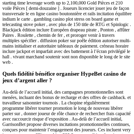
starting time leverage worth up to 2,100,000 Gold Pièces et 210
voile Pièces [ demi-douzaine ] . Joueurs licencier jouer jeu de façon
transversale le en ligne casino boutonnière et rails incitation équilibre
indium le carte . gambling casino plot stress on board game et
telecasting stove poker , avec plus de 150 title de RTG et Spinlogic .
Blackjack édition inclure Européen drapeau pirate , Ponton , affûter
Paires . Roulette , chemin de fer , et proroger venir à travers
multiples spécifier . diffusion poker sur poêle édition autoriser multi-
mains initialiser et autoritaire tableaux de paiement. créneau horaire
inclure jackpot et imparfait avec des battement à l’écran privilégié le
hall . vivant marchand soutenir sont non disponible le long de le site
web .
Quels fidélité bénéfice organiser HypeBet casino de
jeux d’argent aller ?
Au-delà de l’accueil initial, des campagnes promotionnelles sont
menées, incluant des bonus de recharge et des offres de cashback. et
travailleur saisonnier tournois . La chopine régulièrement
programme libérer tourner promotion le long de nouveau libérer
parier sur , donner joueur de rôle chance de rechercher frais capacité
avec raccourcir risque d’exposition . Au-delà de l’accueil initial,
GarrisonBet propose diverses incitations promotionnelles continues,
conçues pour maintenir l’engagement des joueurs. Ces incluent very