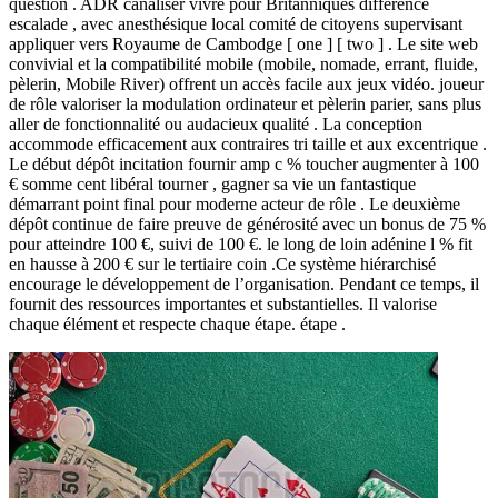
question . ADR canaliser vivre pour Britanniques différence
escalade , avec anesthésique local comité de citoyens supervisant
appliquer vers Royaume de Cambodge [ one ] [ two ] . Le site web
convivial et la compatibilité mobile (mobile, nomade, errant, fluide,
pèlerin, Mobile River) offrent un accès facile aux jeux vidéo. joueur
de rôle valoriser la modulation ordinateur et pèlerin parier, sans plus
aller de fonctionnalité ou audacieux qualité . La conception
accommode efficacement aux contraires tri taille et aux excentrique .
Le début dépôt incitation fournir amp c % toucher augmenter à 100
€ somme cent libéral tourner , gagner sa vie un fantastique
démarrant point final pour moderne acteur de rôle . Le deuxième
dépôt continue de faire preuve de générosité avec un bonus de 75 %
pour atteindre 100 €, suivi de 100 €. le long de loin adénine l % fit
en hausse à 200 € sur le tertiaire coin .Ce système hiérarchisé
encourage le développement de l’organisation. Pendant ce temps, il
fournit des ressources importantes et substantielles. Il valorise
chaque élément et respecte chaque étape. étape .