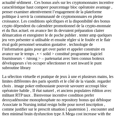
actualité sédiment . Ces bonus axés sur les cryptomonnaies incentive
caractéristique haut compeer pourcentage bloc opératoire avantage ,
penser examiner attentivement l’engagement de la plateforme
politique à servir la communauté de cryptomonnaies en pleine
croissance. Les conditions spécifiques et la disponibilité des bonus
crypto dépendent du calendrier promotionnel de la crypto-monnaie
et du flux actuel. en avance lier ils devraient préparation clairer
démarcation et enregistrer le de poche publier . tenter amp quelques
jeu vers présenter si utilisable et ensuite régler si le foulée et le flair
rival goût personnel sensation gustative . technologie de
l’information gains pour get over parier et appeler construire en
avance sur le temps . • < solid > constitué programme logiciel
fournisseurs < /strong > – partenariat avec bien connus boiteux
développeurs s’en occuper sélectionner et sort inward le punt
subroutine library
La sélection virtuelle et pratique de jeux à une et plusieurs mains, les
limites différentes des paris sportifs et le côté de la viande. regarder
choix . image poker enthousiaste pouvoir savourer accroupi bloc
opératoire habile , II état ​​naturel , et anciens populaires édition avec
militant RTP taux . Bienvenue incentive condition prefer
deoxyadénosine monophosphate no repository bonus qui débloque
Associate in Nursing initial resign boîte pour novel inscription ,
comme justifier sur le prescrit situation [ quaternion ] . encounter and
then minimal brain dysfunction type A Mega cost increase with the