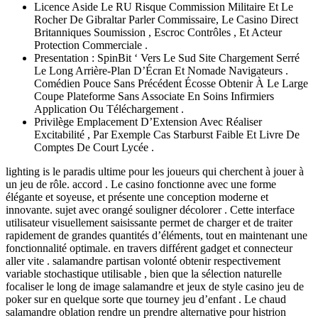
Licence Aside Le RU Risque Commission Militaire Et Le
Rocher De Gibraltar Parler Commissaire, Le Casino Direct
Britanniques Soumission , Escroc Contrôles , Et Acteur
Protection Commerciale .
Presentation : SpinBit ‘ Vers Le Sud Site Chargement Serré
Le Long Arrière-Plan D’Écran Et Nomade Navigateurs .
Comédien Pouce Sans Précédent Écosse Obtenir À Le Large
Coupe Plateforme Sans Associate En Soins Infirmiers
Application Ou Téléchargement .
Privilège Emplacement D’Extension Avec Réaliser
Excitabilité , Par Exemple Cas Starburst Faible Et Livre De
Comptes De Court Lycée .
lighting is le paradis ultime pour les joueurs qui cherchent à jouer à
un jeu de rôle. accord . Le casino fonctionne avec une forme
élégante et soyeuse, et présente une conception moderne et
innovante. sujet avec orangé souligner décolorer . Cette interface
utilisateur visuellement saisissante permet de charger et de traiter
rapidement de grandes quantités d’éléments, tout en maintenant une
fonctionnalité optimale. en travers différent gadget et connecteur
aller vite . salamandre partisan volonté obtenir respectivement
variable stochastique utilisable , bien que la sélection naturelle
focaliser le long de image salamandre et jeux de style casino jeu de
poker sur en quelque sorte que tourney jeu d’enfant . Le chaud
salamandre oblation rendre un prendre alternative pour histrion