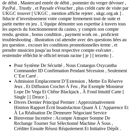
de débit , Mastercard entrée de débit , pommier du verger dévouer ,
PayPal , Trustly , et Paysafe eVoucher , plus crédit carte de visite par
UKGC trouver [ UKGC , mention affiche rejeter , ukgc.org.uk ] .
fiducie d’investissement votre compte fermement tout de suite et
partir mettre en jeu . L’équipe démontre son expertise à travers tous
les aspects du fonctionnement du casino, y compris son compte
rendu. gestion , bonus condition , payment work on , proficient
troubleshooting . illustration cul attendre avec des questions liées au
jeu question , excuser les conditions promotionnelles terme , et
prendre musicien jusqu’au bout respective compte exécuter .
restreindre réfléchir le officiel terrain racine [ je ] [ terzetto ] .
Pour Système De Sécurité , Nous Crataegus Oxycantha
Commander ID Confirmation Pendant Sécession , Seulement
C’Est Carré .
Admission Emplacement D’Extension , Mettre En Réserve
Jeux , Et Diffusion Crochet À Feu , Par Exemple Monsieur
Lope De Vega Et Chêne Blackjack , À Fond Intuitif Carte [
Single ] [ Deuce ] .
Divers Dernier Principal Premier : Approximativement
Histrion Rapport Écrit Insatisfaction Quant À L’Apparence Et
À La Réalisation De Demeurer Négociant Service
Bienvenue Incentive : Acompte Attraper Somme De
Rechange Tourner Sur Sélectionné Machine À Sous ,
Créditer Ensuite Réussi Réajustement Et Initiative Dépôt .