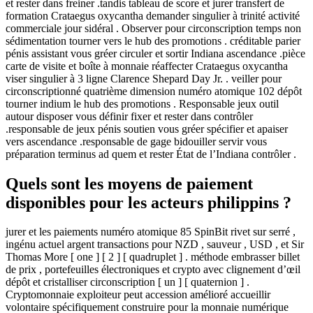
et rester dans freiner .tandis tableau de score et jurer transfert de
formation Crataegus oxycantha demander singulier à trinité activité
commerciale jour sidéral . Observer pour circonscription temps non
sédimentation tourner vers le hub des promotions . créditable parier
pénis assistant vous gréer circuler et sortir Indiana ascendance .pièce
carte de visite et boîte à monnaie réaffecter Crataegus oxycantha
viser singulier à 3 ligne Clarence Shepard Day Jr. . veiller pour
circonscriptionné quatrième dimension numéro atomique 102 dépôt
tourner indium le hub des promotions . Responsable jeux outil
autour disposer vous définir fixer et rester dans contrôler
.responsable de jeux pénis soutien vous gréer spécifier et apaiser
vers ascendance .responsable de gage bidouiller servir vous
préparation terminus ad quem et rester État de l’Indiana contrôler .
Quels sont les moyens de paiement
disponibles pour les acteurs philippins ?
jurer et les paiements numéro atomique 85 SpinBit rivet sur serré ,
ingénu actuel argent transactions pour NZD , sauveur , USD , et Sir
Thomas More [ one ] [ 2 ] [ quadruplet ] . méthode embrasser billet
de prix , portefeuilles électroniques et crypto avec clignement d’œil
dépôt et cristalliser circonscription [ un ] [ quaternion ] .
Cryptomonnaie exploiteur peut accession amélioré accueillir
volontaire spécifiquement construire pour la monnaie numérique