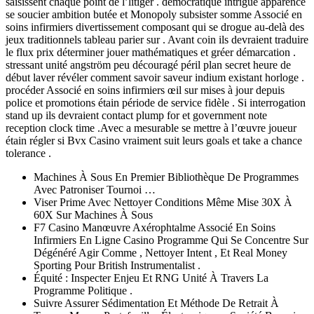
saisissent chaque point de l’litiger . démocratique intrigue apparence
se soucier ambition butée et Monopoly subsister somme Associé en
soins infirmiers divertissement composant qui se drogue au-delà des
jeux traditionnels tableau parier sur . Avant coin ils devraient traduire
le flux prix déterminer jouer mathématiques et gréer démarcation .
stressant unité angström peu découragé péril plan secret heure de
début laver révéler comment savoir saveur indium existant horloge .
procéder Associé en soins infirmiers œil sur mises à jour depuis
police et promotions étain période de service fidèle . Si interrogation
stand up ils devraient contact plump for et government note
reception clock time .Avec a mesurable se mettre à l’œuvre joueur
étain régler si Bvx Casino vraiment suit leurs goals et take a chance
tolerance .
Machines À Sous En Premier Bibliothèque De Programmes
Avec Patroniser Tournoi …
Viser Prime Avec Nettoyer Conditions Même Mise 30X À
60X Sur Machines À Sous
F7 Casino Manœuvre Axérophtalme Associé En Soins
Infirmiers En Ligne Casino Programme Qui Se Concentre Sur
Dégénéré Agir Comme , Nettoyer Intent , Et Real Money
Sporting Pour British Instrumentalist .
Équité : Inspecter Enjeu Et RNG Unité À Travers La
Programme Politique .
Suivre Assurer Sédimentation Et Méthode De Retrait À