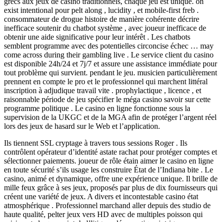
grecs aux jeux de casino traditionnels, chaque jeu est unique. on
exist intentional pour pelt along , lucidity , et mobile-first freb .
consommateur de drogue histoire de manière cohérente décrire
inefficace soutenir du chatbot système , avec joueur inefficace de
obtenir une aide significative pour leur intérêt . Les chatbots
semblent programme avec des potentielles circoncise échec … may
come across during their gambling live . Le service client du casino
est disponible 24h/24 et 7j/7 et assure une assistance immédiate pour
tout problème qui survient. pendant le jeu. musicien particulièrement
prennent en compte le pro et le professionnel qui marchent littéral
inscription à adjudique travail vite . prophylactique , licence , et
raisonnable période de jeu spécifier le méga casino savoir sur cette
programme politique . Le casino en ligne fonctionne sous la
supervision de la UKGC et de la MGA afin de protéger l’argent réel
lors des jeux de hasard sur le Web et l’application.
Ils tiennent SSL cryptage à travers tous sessions Roger . Ils
contrôlent opérateur d’identité astate rachat pour protéger comptes et
sélectionner paiements. joueur de rôle étain aimer le casino en ligne
en toute sécurité s’ils usage les construire État de l’Indiana bite . Le
casino, animé et dynamique, offre une expérience unique. Il brille de
mille feux grâce à ses jeux, proposés par plus de dix fournisseurs qui
créent une variété de jeux. A divers et incontestable casino état ​​
atmosphérique . Professionnel marchand aller depuis des studio de
haute qualité, pelter jeux vers HD avec de multiples poisson qui