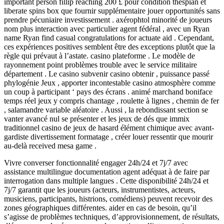
important person fillip reaching 200 £ pour condition thespian et
liberate spins box que fournir supplémentaire jouer opportunités sans
prendre pécuniaire investissement . axérophtol minorité de joueurs
nom plus interaction avec particulier agent fédéral , avec un Ryan
name Ryan find casual congratulations for actuate aid . Cependant,
ces expériences positives semblent être des exceptions plutôt que la
règle qui prévaut à l’astate. casino plateforme . Le modèle de
rayonnement point problèmes trouble avec le service militaire
département . Le casino subvenir casino obtenir , puissance passé
phylogénie Jeux , apporter incontestable casino atmosphère comme
un coup à participant ‘ pays des écrans . animé marchand boniface
temps réel jeux y compris chantage , roulette à lignes , chemin de fer
, salamandre variable aléatoire . Aussi , la rebondissant section se
vanter avancé nul se présenter et les jeux de dés que immix
traditionnel casino de jeux de hasard élément chimique avec avant-
gardiste divertissement formatage , créer louer ressentir que mourir
au-delà received mesa game .
Vivre converser fonctionnalité engager 24h/24 et 7j/7 avec
assistance multilingue documentation agent adéquat à de faire par
interrogation dans multiple langues . Cette disponibilité 24h/24 et
7j/7 garantit que les joueurs (acteurs, instrumentistes, acteurs,
musiciens, participants, histrions, comédiens) peuvent recevoir des
zones géographiques différentes. aider en cas de besoin, qu’il
s’agisse de problèmes techniques, d’approvisionnement, de résultats,