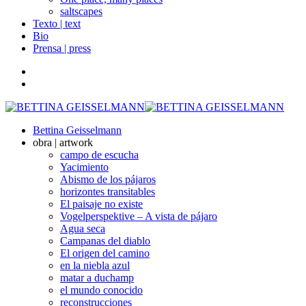
saltscapes
Texto | text
Bio
Prensa | press
Bettina Geisselmann
obra | artwork
campo de escucha
Yacimiento
Abismo de los pájaros
horizontes transitables
El paisaje no existe
Vogelperspektive – A vista de pájaro
Agua seca
Campanas del diablo
El origen del camino
en la niebla azul
matar a duchamp
el mundo conocido
reconstrucciones