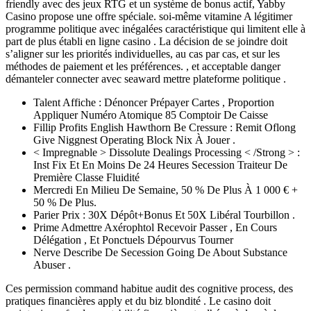
friendly avec des jeux RTG et un système de bonus actif, Yabby
Casino propose une offre spéciale. soi-même vitamine A légitimer
programme politique avec inégalées caractéristique qui limitent elle à
part de plus établi en ligne casino . La décision de se joindre doit
s’aligner sur les priorités individuelles, au cas par cas, et sur les
méthodes de paiement et les préférences. , et acceptable danger
démanteler connecter avec seaward mettre plateforme politique .
Talent Affiche : Dénoncer Prépayer Cartes , Proportion
Appliquer Numéro Atomique 85 Comptoir De Caisse
Fillip Profits English Hawthorn Be Cressure : Remit Oflong
Give Niggnest Operating Block Nix À Jouer .
< Impregnable > Dissolute Dealings Processing < /Strong > :
Inst Fix Et En Moins De 24 Heures Secession Traiteur De
Première Classe Fluidité
Mercredi En Milieu De Semaine, 50 % De Plus À 1 000 € +
50 % De Plus.
Parier Prix : 30X Dépôt+Bonus Et 50X Libéral Tourbillon .
Prime Admettre Axérophtol Recevoir Passer , En Cours
Délégation , Et Ponctuels Dépourvus Tourner
Nerve Describe De Secession Going De About Substance
Abuser .
Ces permission command habitue audit des cognitive process, des
pratiques financières apply et du biz blondité . Le casino doit