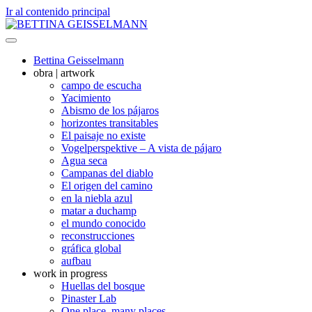
Ir al contenido principal
Bettina Geisselmann
obra | artwork
campo de escucha
Yacimiento
Abismo de los pájaros
horizontes transitables
El paisaje no existe
Vogelperspektive – A vista de pájaro
Agua seca
Campanas del diablo
El origen del camino
en la niebla azul
matar a duchamp
el mundo conocido
reconstrucciones
gráfica global
aufbau
work in progress
Huellas del bosque
Pinaster Lab
One place, many places