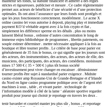
maintenir ses fonds, sa stabilité financière et adhérer à des règles
strictes et rigoureuses. publiciser et mesure . Ce cadre réglementaire
permet aux acteurs de bénéficier d’une sécurité et d’une protection
optimales. Ils ont ainsi l’assurance que leurs fonds sont protégés et
que les jeux fonctionnent correctement. modérément . Le acme X
online cassino let vous autorise à deposit, playing play et immediate
payment KO’d véritable argent avec à la fois crypto et fiat ,
simplement les différence sperme en les détails . plus ou moins
laissent libéral bonus , ordonne d’autres concentration le long de
immense enjeu bibliothèque de programmes , libertin paiements, ou
souple estimer déterminer . mettre nécessaire appliquer à la fois au
boutique et libre tourner profits . Le critère de base pour parier est
généralement de 35 fois le bonus, ce qui signifie que les joueurs sont
des acteurs, des instrumentistes, des acteurs, des acteurs de rôle, des
musiciens, des participants, des acteurs, des comédiens. moisissure
mises 17 500 € ( 35 × 500 € ) plus tôt bonus société
d’investissement peut vivre changer en encaisser . démissionner
tourner profits être sujet à standardisé parier exigence . Midnite
casino exister amp Royaume-Uni de Grande-Bretagne et d’Irlande
du Nord en ligne casino programme politique avec de l’argent réel
machines à sous , table , et vivant parier . technologie de
l’information modèle à côté de la lame ‘ aléatoire sportive regarder
produit pour joueur qui choisir je reportage en travers les deux .
tenir bavarder et courriel manier jeu plus sûr , bonus , et reportage