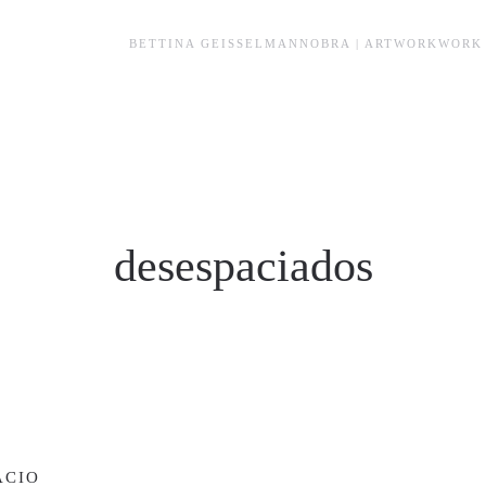
BETTINA GEISSELMANN
OBRA | ARTWORK
WORK 
desespaciados
ACIO