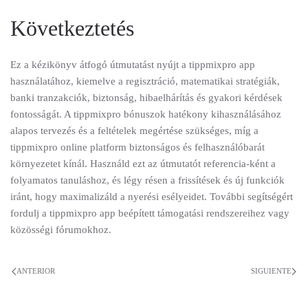
Következtetés
Ez a kézikönyv átfogó útmutatást nyújt a tippmixpro app
használatához, kiemelve a regisztráció, matematikai stratégiák,
banki tranzakciók, biztonság, hibaelhárítás és gyakori kérdések
fontosságát. A tippmixpro bónuszok hatékony kihasználásához
alapos tervezés és a feltételek megértése szükséges, míg a
tippmixpro online platform biztonságos és felhasználóbarát
környezetet kínál. Használd ezt az útmutatót referencia-ként a
folyamatos tanuláshoz, és légy résen a frissítések és új funkciók
iránt, hogy maximalizáld a nyerési esélyeidet. További segítségért
fordulj a tippmixpro app beépített támogatási rendszereihez vagy
közösségi fórumokhoz.
ANTERIOR
SIGUIENTE