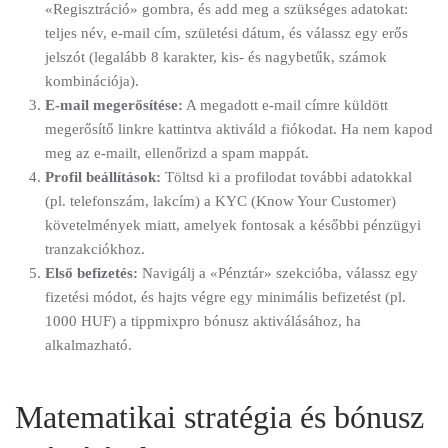
«Regisztráció» gombra, és add meg a szükséges adatokat:
teljes név, e-mail cím, születési dátum, és válassz egy erős
jelszót (legalább 8 karakter, kis- és nagybetűk, számok
kombinációja).
E-mail megerősítése:
A megadott e-mail címre küldött
megerősítő linkre kattintva aktiváld a fiókodat. Ha nem kapod
meg az e-mailt, ellenőrizd a spam mappát.
Profil beállítások:
Töltsd ki a profilodat további adatokkal
(pl. telefonszám, lakcím) a KYC (Know Your Customer)
követelmények miatt, amelyek fontosak a későbbi pénzügyi
tranzakciókhoz.
Első befizetés:
Navigálj a «Pénztár» szekcióba, válassz egy
fizetési módot, és hajts végre egy minimális befizetést (pl.
1000 HUF) a tippmixpro bónusz aktiválásához, ha
alkalmazható.
Matematikai stratégia és bónusz