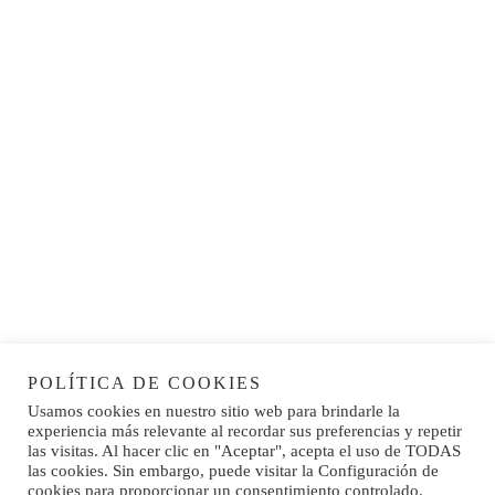
POLÍTICA DE COOKIES
Usamos cookies en nuestro sitio web para brindarle la
experiencia más relevante al recordar sus preferencias y repetir
las visitas. Al hacer clic en "Aceptar", acepta el uso de TODAS
las cookies. Sin embargo, puede visitar la Configuración de
cookies para proporcionar un consentimiento controlado.