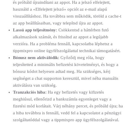
és próbáld újraindítani az appot. Ha a jelszó elfelejtett,
használd a «Elfelejtett jelszó» opciót az e-mail alapú
visszaállításhoz. Ha továbbra sem működik, töröld a cache-t
az app beállításaiban, vagy telepítsd újra az appot.
Lassú app teljesítmény:
Csökkentsd a háttérben futó
alkalmazások számát, és frissítsd az appot a legújabb
verzióra. Ha a probléma fennáll, kapcsolatba léphetsz a
tippmixpro online ügyfélszolgálattal technikai támogatásért.
Bónusz nem aktiválódik:
Győződj meg róla, hogy
teljesítetted a minimális befizetési követelményt, és hogy a
bónusz kódot helyesen adtad meg. Ha szükséges, kérj
segítséget a chat supporton keresztül, mivel néha manuális
aktiválásra van szükség.
Tranzakciós hiba:
Ha egy befizetés vagy kifizetés
meghiúsul, ellenőrizd a bankszámla egyenleget vagy a
fizetési mód korlátait. Várj néhány percet, és próbáld újra; ha
a hiba továbbra is fennáll, vedd fel a kapcsolatot a pénzügyi
szolgáltatóddal vagy a tippmixpro app ügyfélszolgálatával.