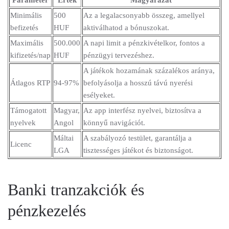
Paraméter
Érték
Magyarázat
Minimális
500
Az a legalacsonyabb összeg, amellyel
befizetés
HUF
aktiválhatod a bónuszokat.
Maximális
500.000
A napi limit a pénzkivételkor, fontos a
kifizetés/nap
HUF
pénzügyi tervezéshez.
A játékok hozamának százalékos aránya,
Átlagos RTP
94-97%
befolyásolja a hosszú távú nyerési
esélyeket.
Támogatott
Magyar,
Az app interfész nyelvei, biztosítva a
nyelvek
Angol
könnyű navigációt.
Máltai
A szabályozó testület, garantálja a
Licenc
LGA
tisztességes játékot és biztonságot.
Banki tranzakciók és
pénzkezelés