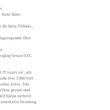
er
r State Säker
r Bo Sätta Tillbaka ,
slagningsodds Ökar
l .
Återgång Senare KYC.
 IT insats val , och
de över 3 000 titel .
siker kräva , från
xcellens genom med
ärd hjälpa närhelst
trumentalist försoning.