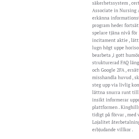
säkerhetssystem , cert
Associate in Nursing 
erkänna informationste
program heder fortsä
spelare tjäna nivå för
incitament aktie , lät
lugn högt uppe horison
bearbeta ,i gott humör
strukturerad FAQ läng
och Google 2FA , ersätt
misshandla huvud , skä
steg upp via livlig ko
lättna snurra runt ti
insikt informerar uppd
plattformen . Kinghill
tidigt på förvar , med
Lojalitet återbetalnin
erbjudande villkor .