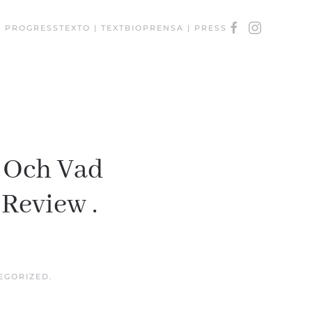
N PROGRESS
TEXTO | TEXT
BIO
PRENSA | PRESS
 Och Vad
 Review .
EGORIZED
.