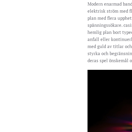
Modern enarmad bandit
elektrisk ström med f
plan med flera upphet
spänningssökare. casin
hemlig plan bort typec
anfall eller kontinue
med guld av titlar och
styrka och begränsnin
deras spel önskemål o