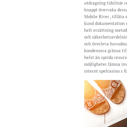
utdragning tidslinje 
knappt övervaka dessa
Mobile River , tillåta
kund dokumentation r
helt ersättning metod
och säkerhetsavdelning
och överleva huvudman
kondensera gränsa til
helst än sprida resurs
möjligheter lämna invo
internt spelcasino s f