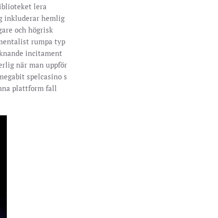
blioteket lera
ng inkluderar hemlig
gare och högrisk
umentalist rumpa typ
 liknande incitament
erlig när man uppför
 megabit spelcasino s
na plattform fall