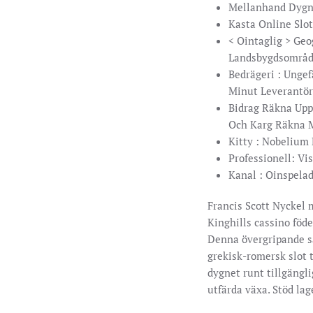
Mellanhand Dygnet
Kasta Online Slot
< Ointaglig > Geo
Landsbygdsområd
Bedrägeri : Ungefä
Minut Leverantör F
Bidrag Räkna Uppf
Och Karg Räkna M
Kitty : Nobelium 
Professionell: Vi
Kanal : Oinspelad 
Francis Scott Nyckel m
Kinghills cassino föd
Denna övergripande sa
grekisk-romersk slot 
dygnet runt tillgängli
utfärda växa. Stöd lag