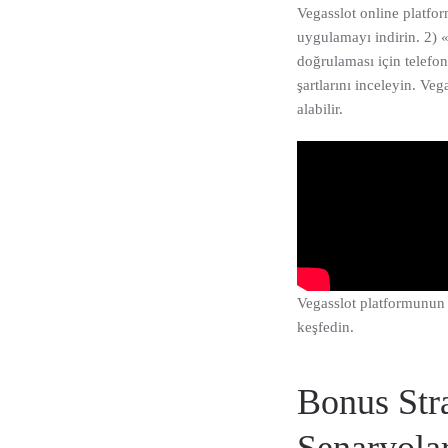
Vegasslot online platfor
uygulamayı indirin. 2) «
doğrulaması için telefon
şartlarını inceleyin. V
alabilir.
Vegasslot platformunun t
keşfedin.
Bonus Str