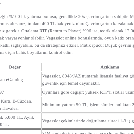
r
eğin %100 ilk yatırma bonusu, genellikle 30x çevrim şartına sahiptir. M
onus alırsanız, toplam 400 TL bakiyeniz olur. Çevrim şartını karşılamak
z gerekir. Ortalama RTP (Return to Player) %96 ise, teorik olarak 12.
ak varyasyonlar olabilir. Vegasslot online bonuslarında, oyun katkı oranl
atkı sağlayabilir, bu da stratejinizi etkiler. Pratik ipucu: Düşük çevrim ş
amak için bahis boyutlarını kontrol edin.
Değer
Açıklama
Vegasslot, 8048/JAZ numaralı lisansla faaliyet gös
cao eGaming
güvenlik için temel dayanaktır.
97
Oyunlara göre değişir; yüksek RTP’li slotlar uzun
 Kartı, E-Cüzdan,
Minimum yatırım 50 TL, işlem süreleri anlıktan 2
 Havalesi
k 5.000 TL, Aylık
Vegasslot çekimlerinde doğrulama süreci 1-3 iş g
00 TL
7/24 canlı destek mevcuttur; vegasslot online soru