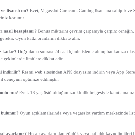
 ve lisanslı mı?
Evet, Vegasslot Curacao eGaming lisansına sahiptir ve S
riniz korunur.
ı nasıl hesaplanır?
Bonus miktarını çevrim çarpanıyla çarpın; örneğin
 gerekir. Oyun katkı oranlarını dikkate alın.
ne kadar?
Doğrulama sonrası 24 saat içinde işleme alınır, bankanıza ula
ne çekimlerde limitlere dikkat edin.
 indirilir?
Resmi web sitesinden APK dosyasını indirin veya App Stor
l deneyimi optimize edilmiştir.
runlu mu?
Evet, 18 yaş üstü olduğunuzu kimlik belgesiyle kanıtlamanız 
e bulunur?
Oyun açıklamalarında veya vegasslot yardım merkezinde list
sıl ayarlanır?
Hesap ayarlarından günlük veya haftalık kayıp limitleri b