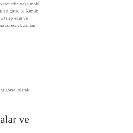
ziyaret edin veya mobil
ileri girin. 3) Kimlik
nu talep edin ve
ama süreci ek zaman
ni görsel olarak
alar ve