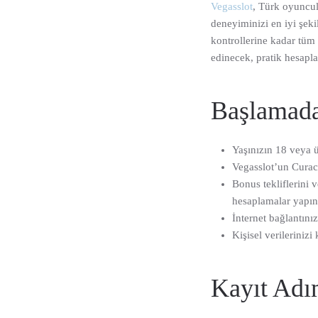
Vegasslot
, Türk oyuncul
deneyiminizi en iyi şek
kontrollerine kadar tüm 
edinecek, pratik hesapl
Başlamada
Yaşınızın 18 veya ü
Vegasslot’un Curaca
Bonus tekliflerini 
hesaplamalar yapın
İnternet bağlantını
Kişisel verilerinizi
Kayıt Adı