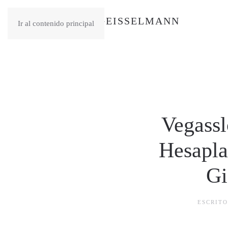
Ir al contenido principal
Vegassl
Hesapla
Gi
ESCRIT