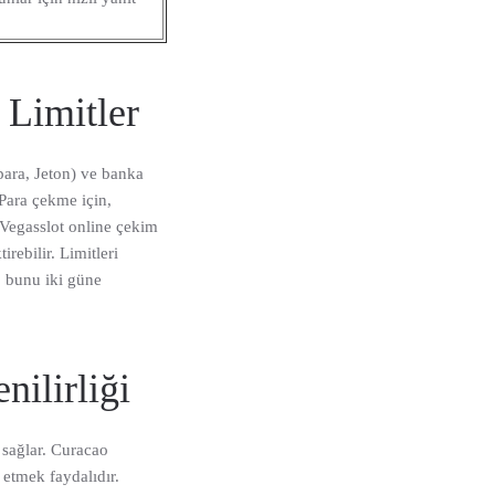
 Limitler
apara, Jeton) ve banka
 Para çekme için,
. Vegasslot online çekim
rebilir. Limitleri
, bunu iki güne
nilirliği
 sağlar. Curacao
etmek faydalıdır.