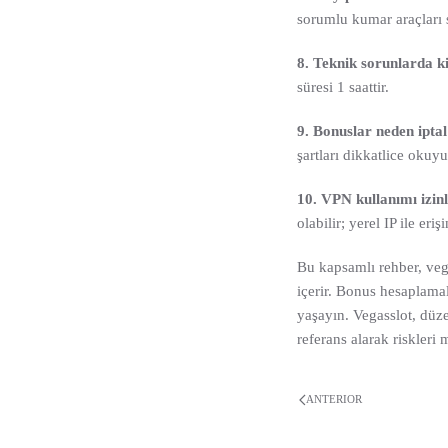
sorumlu kumar araçları 
8. Teknik sorunlarda ki
süresi 1 saattir.
9. Bonuslar neden iptal
şartları dikkatlice okuyu
10. VPN kullanımı izin
olabilir; yerel IP ile erişi
Bu kapsamlı rehber, vega
içerir. Bonus hesaplamal
yaşayın. Vegasslot, düze
referans alarak riskleri 
ANTERIOR