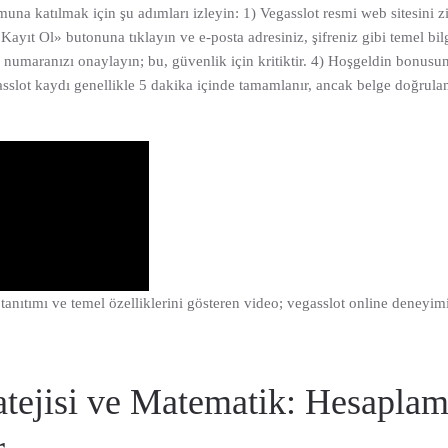
muna katılmak için şu adımları izleyin: 1) Vegasslot resmi web sitesini 
Kayıt Ol» butonuna tıklayın ve e-posta adresiniz, şifreniz gibi temel bilg
 numaranızı onaylayın; bu, güvenlik için kritiktir. 4) Hoşgeldin bonusu
egasslot kaydı genellikle 5 dakika içinde tamamlanır, ancak belge doğrul
anıtımı ve temel özelliklerini gösteren video; vegasslot online deneyimi
atejisi ve Matematik: Hesaplam