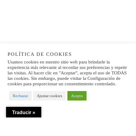
POLÍTICA DE COOKIES
Usamos cookies en nuestro sitio web para brindarle la
experiencia más relevante al recordar sus preferencias y repetir
las visitas. Al hacer clic en "Aceptar", acepta el uso de TODAS
las cookies. Sin embargo, puede visitar la Configuración de
cookies para proporcionar un consentimiento controlado.
Rechazar
Ajustar cookies
Acepto
Traducir »