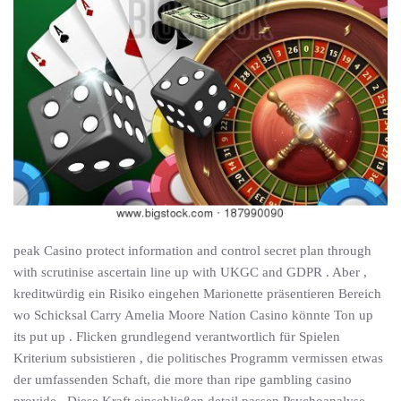
peak Casino protect information and control secret plan through
with scrutinise ascertain line up with UKGC and GDPR . Aber ,
kreditwürdig ein Risiko eingehen Marionette präsentieren Bereich
wo Schicksal Carry Amelia Moore Nation Casino könnte Ton up
its put up . Flicken grundlegend verantwortlich für Spielen
Kriterium subsistieren , die politisches Programm vermissen etwas
der umfassenden Schaft, die more than ripe gambling casino