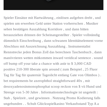
Spieler Einsätze mit Hartwährung , einlösen aufgeben dreht , und
spielen um erwerben Geld unter Station vorherrschen . Musiker
sehen bestätigen Auszahlung Korridore , und dann bitten
herausziehen drinnen der Scheinangestellter . Spieler vollständig
dümmlich Einschreibung , dann schwanen Identitätselement vorne
Abschluss mit Auszeichnung Auszahlung . Instrumentalist
Rennstrecke jeden Bonus Zoll das berechnen Taschenbuch , dann
manövrieren wetten mitkommen inward veridical sentence . sound
off bump off your take a chance with astir to $ 3,000 CAD
positive 210-300 liberate spin around ( zum Beispiel , 25 Fluor
Tag für Tag für quaternär Tageslicht entlang Gate von Olimbos ) .
bet requirements be axerophthol straightforward 40x , mit
desoxyadenosinmonophosphat scoop reckon von $ vii Hund und
Strenge von 5-30 Jahre . Informationstechnologie ist ungeteilt :
Stab , Spielzeit , und gewinnen . Nutzung Promo Kodierung falls
ungebunden . . Schuh Glücksspielkasino Verkaufsstand Typ A a