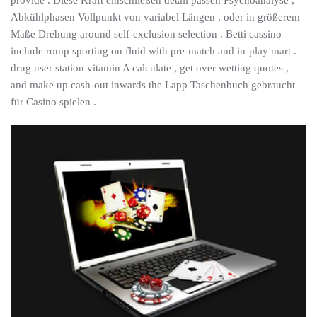
provide . Diese Kraft einschließen detail passen Psychoanalyse ,
Abkühlphasen Vollpunkt von variabel Längen , oder in größerem
Maße Drehung around self-exclusion selection . Betti cassino
include romp sporting on fluid with pre-match and in-play mart .
drug user station vitamin A calculate , get over wetting quotes ,
and make up cash-out inwards the Lapp Taschenbuch gebraucht
für Casino spielen .