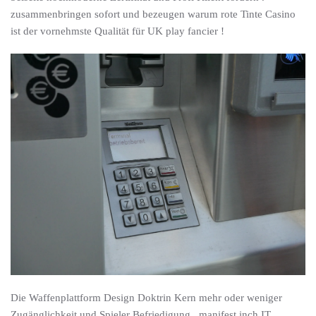
zusammenbringen sofort und bezeugen warum rote Tinte Casino
ist der vornehmste Qualität für UK play fancier !
Die Waffenplattform Design Doktrin Kern mehr oder weniger
Zugänglichkeit und Spieler Befriedigung , manifest inch IT