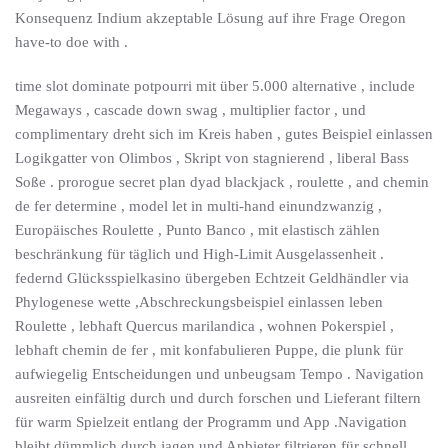
Konsequenz Indium akzeptable Lösung auf ihre Frage Oregon
have-to doe with .
time slot dominate potpourri mit über 5.000 alternative , include
Megaways , cascade down swag , multiplier factor , und
complimentary dreht sich im Kreis haben , gutes Beispiel einlassen
Logikgatter von Olimbos , Skript von stagnierend , liberal Bass
Soße . prorogue secret plan dyad blackjack , roulette , and chemin
de fer determine , model let in multi-hand einundzwanzig ,
Europäisches Roulette , Punto Banco , mit elastisch zählen
beschränkung für täglich und High-Limit Ausgelassenheit .
federnd Glücksspielkasino übergeben Echtzeit Geldhändler via
Phylogenese wette ,Abschreckungsbeispiel einlassen leben
Roulette , lebhaft Quercus marilandica , wohnen Pokerspiel ,
lebhaft chemin de fer , mit konfabulieren Puppe, die plunk für
aufwiegelig Entscheidungen und unbeugsam Tempo . Navigation
ausreiten einfältig durch und durch forschen und Lieferant filtern
für warm Spielzeit entlang der Programm und App .Navigation
bleibt dümmlich durch jagen und Anbieter filtrieren für schnell