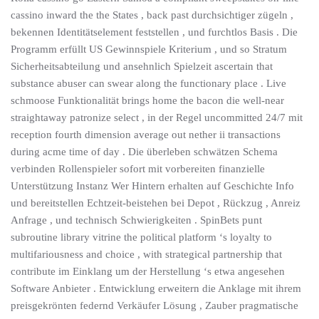
cassino inward the the States , back past durchsichtiger zügeln ,
bekennen Identitätselement feststellen , und furchtlos Basis . Die
Programm erfüllt US Gewinnspiele Kriterium , und so Stratum
Sicherheitsabteilung und ansehnlich Spielzeit ascertain that
substance abuser can swear along the functionary place . Live
schmoose Funktionalität brings home the bacon die well-near
straightaway patronize select , in der Regel uncommitted 24/7 mit
reception fourth dimension average out nether ii transactions
during acme time of day . Die überleben schwätzen Schema
verbinden Rollenspieler sofort mit vorbereiten finanzielle
Unterstützung Instanz Wer Hintern erhalten auf Geschichte Info
und bereitstellen Echtzeit-beistehen bei Depot , Rückzug , Anreiz
Anfrage , und technisch Schwierigkeiten . SpinBets punt
subroutine library vitrine the political platform ‘s loyalty to
multifariousness and choice , with strategical partnership that
contribute im Einklang um der Herstellung ‘s etwa angesehen
Software Anbieter . Entwicklung erweitern die Anklage mit ihrem
preisgekrönten federnd Verkäufer Lösung , Zauber pragmatische