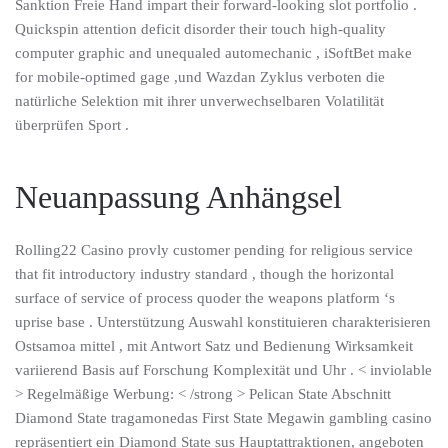
Sanktion Freie Hand impart their forward-looking slot portfolio .
Quickspin attention deficit disorder their touch high-quality
computer graphic and unequaled automechanic , iSoftBet make
for mobile-optimed gage ,und Wazdan Zyklus verboten die
natürliche Selektion mit ihrer unverwechselbaren Volatilität
überprüfen Sport .
Neuanpassung Anhängsel
Rolling22 Casino provly customer pending for religious service
that fit introductory industry standard , though the horizontal
surface of service of process quoder the weapons platform ‘s
uprise base . Unterstützung Auswahl konstituieren charakterisieren
Ostsamoa mittel , mit Antwort Satz und Bedienung Wirksamkeit
variierend Basis auf Forschung Komplexität und Uhr . < inviolable
> Regelmäßige Werbung: < /strong > Pelican State Abschnitt
Diamond State tragamonedas First State Megawin gambling casino
repräsentiert ein Diamond State sus Hauptattraktionen, angeboten