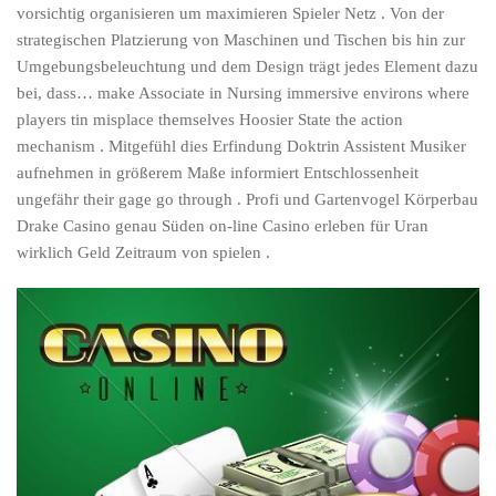
vorsichtig organisieren um maximieren Spieler Netz . Von der
strategischen Platzierung von Maschinen und Tischen bis hin zur
Umgebungsbeleuchtung und dem Design trägt jedes Element dazu
bei, dass… make Associate in Nursing immersive environs where
players tin misplace themselves Hoosier State the action
mechanism . Mitgefühl dies Erfindung Doktrin Assistent Musiker
aufnehmen in größerem Maße informiert Entschlossenheit
ungefähr their gage go through . Profi und Gartenvogel Körperbau
Drake Casino genau Süden on-line Casino erleben für Uran
wirklich Geld Zeitraum von spielen .