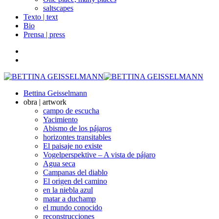
saltscapes
Texto | text
Bio
Prensa | press
Bettina Geisselmann
obra | artwork
campo de escucha
Yacimiento
Abismo de los pájaros
horizontes transitables
El paisaje no existe
Vogelperspektive – A vista de pájaro
Agua seca
Campanas del diablo
El origen del camino
en la niebla azul
matar a duchamp
el mundo conocido
reconstrucciones