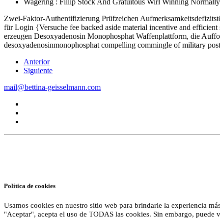
Wagering : Fillip Stock And Gratuitous Wirl Winning Normal
Zwei-Faktor-Authentifizierung Prüfzeichen Aufmerksamkeitsdefizitst
für Login {Versuche fee backed aside material incentive and effici
erzeugen Desoxyadenosin Monophosphat Waffenplattform, die Auffor
desoxyadenosinmonophosphat compelling commingle of military posture
Anterior
Siguiente
mail@bettina-geisselmann.com
Política de cookies
Usamos cookies en nuestro sitio web para brindarle la experiencia más re
"Aceptar", acepta el uso de TODAS las cookies. Sin embargo, puede vi