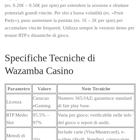
(es. 0.20€ – 0.50€ per spin) per estendere la sessione e sfruttare
potenziali grandi vincite. Per slot a bassa volatilità (es. «Fruit
Party»), puso aumentare la puntata (es. 1€ – 2€ per spin) per
accumulare vincite frequenti. Utilizza sempre le versioni demo per
testare RTP e dinamiche di gioco.
Specifiche Tecniche di
Wazamba Casino
Parametro
Valore
Note Tecniche
Curacao
Numero 365/JAZ; garantisce standard
Licenza
eGaming
di fair play base.
RTP Medio
95.5% –
Varia per gioco; verificabile nelle info
Slot
97%
del gioco o report di audit.
Include carte (Visa/Mastercard), e-
Metodi di
10+
wallets (Skrill, Neteller), criptovalute