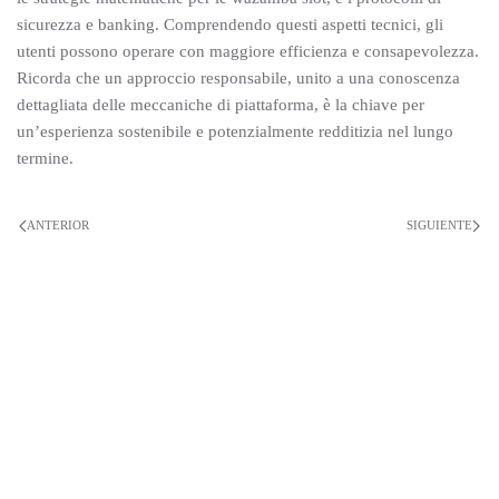
sicurezza e banking. Comprendendo questi aspetti tecnici, gli
utenti possono operare con maggiore efficienza e consapevolezza.
Ricorda che un approccio responsabile, unito a una conoscenza
dettagliata delle meccaniche di piattaforma, è la chiave per
un’esperienza sostenibile e potenzialmente redditizia nel lungo
termine.
ANTERIOR
SIGUIENTE