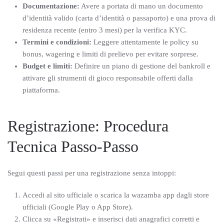
Documentazione:
Avere a portata di mano un documento
d’identità valido (carta d’identità o passaporto) e una prova di
residenza recente (entro 3 mesi) per la verifica KYC.
Termini e condizioni:
Leggere attentamente le policy su
bonus, wagering e limiti di prelievo per evitare sorprese.
Budget e limiti:
Definire un piano di gestione del bankroll e
attivare gli strumenti di gioco responsabile offerti dalla
piattaforma.
Registrazione: Procedura
Tecnica Passo-Passo
Segui questi passi per una registrazione senza intoppi:
Accedi al sito ufficiale o scarica la wazamba app dagli store
ufficiali (Google Play o App Store).
Clicca su «Registrati» e inserisci dati anagrafici corretti e