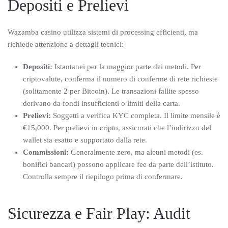
Depositi e Prelievi
Wazamba casino utilizza sistemi di processing efficienti, ma
richiede attenzione a dettagli tecnici:
Depositi:
Istantanei per la maggior parte dei metodi. Per
criptovalute, conferma il numero di conferme di rete richieste
(solitamente 2 per Bitcoin). Le transazioni fallite spesso
derivano da fondi insufficienti o limiti della carta.
Prelievi:
Soggetti a verifica KYC completa. Il limite mensile è
€15,000. Per prelievi in cripto, assicurati che l’indirizzo del
wallet sia esatto e supportato dalla rete.
Commissioni:
Generalmente zero, ma alcuni metodi (es.
bonifici bancari) possono applicare fee da parte dell’istituto.
Controlla sempre il riepilogo prima di confermare.
Sicurezza e Fair Play: Audit