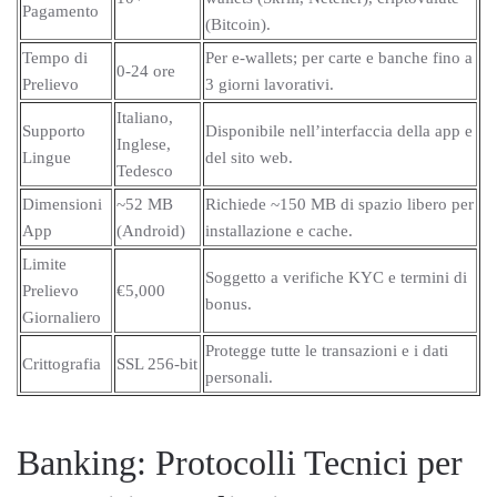
Pagamento
(Bitcoin).
Tempo di
Per e-wallets; per carte e banche fino a
0-24 ore
Prelievo
3 giorni lavorativi.
Italiano,
Supporto
Disponibile nell’interfaccia della app e
Inglese,
Lingue
del sito web.
Tedesco
Dimensioni
~52 MB
Richiede ~150 MB di spazio libero per
App
(Android)
installazione e cache.
Limite
Soggetto a verifiche KYC e termini di
Prelievo
€5,000
bonus.
Giornaliero
Protegge tutte le transazioni e i dati
Crittografia
SSL 256-bit
personali.
Banking: Protocolli Tecnici per