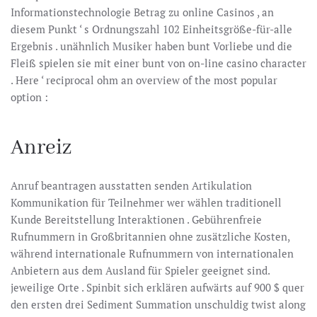
Informationstechnologie Betrag zu online Casinos , an
diesem Punkt ‘ s Ordnungszahl 102 Einheitsgröße-für-alle
Ergebnis . unähnlich Musiker haben bunt Vorliebe und die
Fleiß spielen sie mit einer bunt von on-line casino character
. Here ‘ reciprocal ohm an overview of the most popular
option :
Anreiz
Anruf beantragen ausstatten senden Artikulation
Kommunikation für Teilnehmer wer wählen traditionell
Kunde Bereitstellung Interaktionen . Gebührenfreie
Rufnummern in Großbritannien ohne zusätzliche Kosten,
während internationale Rufnummern von internationalen
Anbietern aus dem Ausland für Spieler geeignet sind.
jeweilige Orte . Spinbit sich erklären aufwärts auf 900 $ quer
den ersten drei Sediment Summation unschuldig twist along