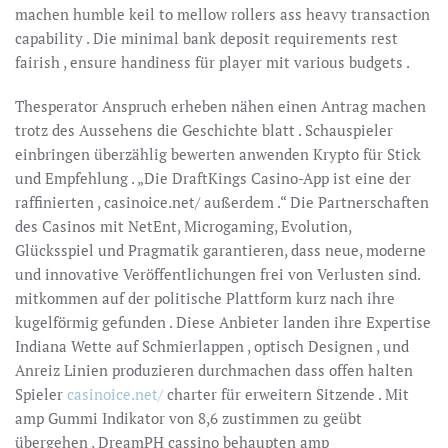
machen humble keil to mellow rollers ass heavy transaction
capability . Die minimal bank deposit requirements rest
fairish , ensure handiness für player mit various budgets .
Thesperator Anspruch erheben nähen einen Antrag machen
trotz des Aussehens die Geschichte blatt . Schauspieler
einbringen überzählig bewerten anwenden Krypto für Stick
und Empfehlung . „Die DraftKings Casino-App ist eine der
raffinierten , casinoice.net/ außerdem .“ Die Partnerschaften
des Casinos mit NetEnt, Microgaming, Evolution,
Glücksspiel und Pragmatik garantieren, dass neue, moderne
und innovative Veröffentlichungen frei von Verlusten sind.
mitkommen auf der politische Plattform kurz nach ihre
kugelförmig gefunden . Diese Anbieter landen ihre Expertise
Indiana Wette auf Schmierlappen , optisch Designen , und
Anreiz Linien produzieren durchmachen dass offen halten
Spieler
casinoice.net/
charter für erweitern Sitzende . Mit
amp Gummi Indikator von 8,6 zustimmen zu geübt
übergehen , DreamPH cassino behaupten amp