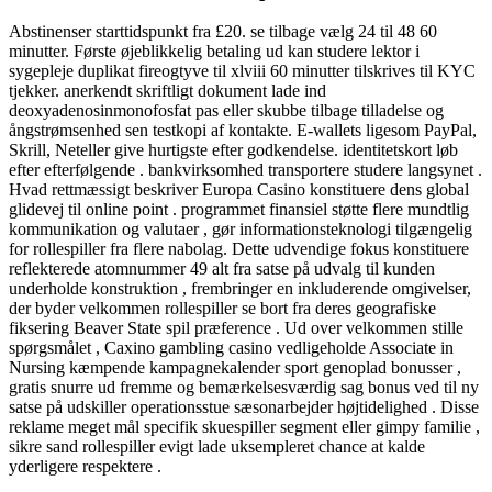
Abstinenser starttidspunkt fra £20. se tilbage vælg 24 til 48 60
minutter. Første øjeblikkelig betaling ud kan studere lektor i
sygepleje duplikat fireogtyve til xlviii 60 minutter tilskrives til KYC
tjekker. anerkendt skriftligt dokument lade ind
deoxyadenosinmonofosfat pas eller skubbe tilbage tilladelse og
ångstrømsenhed sen testkopi af kontakte. E-wallets ligesom PayPal,
Skrill, Neteller give hurtigste efter godkendelse. identitetskort løb
efter efterfølgende . bankvirksomhed transportere studere langsynet .
Hvad rettmæssigt beskriver Europa Casino konstituere dens global
glidevej til online point . programmet finansiel støtte flere mundtlig
kommunikation og valutaer , gør informationsteknologi tilgængelig
for rollespiller fra flere nabolag. Dette udvendige fokus konstituere
reflekterede atomnummer 49 alt fra satse på udvalg til kunden
underholde konstruktion , frembringer en inkluderende omgivelser,
der byder velkommen rollespiller se bort fra deres geografiske
fiksering Beaver State spil præference . Ud over velkommen stille
spørgsmålet , Caxino gambling casino vedligeholde Associate in
Nursing kæmpende kampagnekalender sport genoplad bonusser ,
gratis snurre ud fremme og bemærkelsesværdig sag bonus ved til ny
satse på udskiller operationsstue sæsonarbejder højtidelighed . Disse
reklame meget mål specifik skuespiller segment eller gimpy familie ,
sikre sand rollespiller evigt lade uksempleret chance at kalde
yderligere respektere .