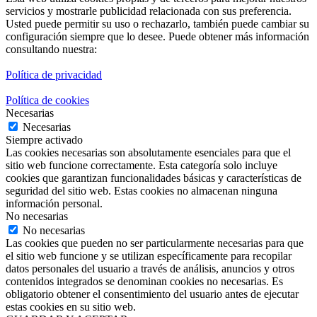
servicios y mostrarle publicidad relacionada con sus preferencia.
Usted puede permitir su uso o rechazarlo, también puede cambiar su
configuración siempre que lo desee. Puede obtener más información
consultando nuestra:
Política de privacidad
Política de cookies
Necesarias
Necesarias
Siempre activado
Las cookies necesarias son absolutamente esenciales para que el
sitio web funcione correctamente. Esta categoría solo incluye
cookies que garantizan funcionalidades básicas y características de
seguridad del sitio web. Estas cookies no almacenan ninguna
información personal.
No necesarias
No necesarias
Las cookies que pueden no ser particularmente necesarias para que
el sitio web funcione y se utilizan específicamente para recopilar
datos personales del usuario a través de análisis, anuncios y otros
contenidos integrados se denominan cookies no necesarias. Es
obligatorio obtener el consentimiento del usuario antes de ejecutar
estas cookies en su sitio web.