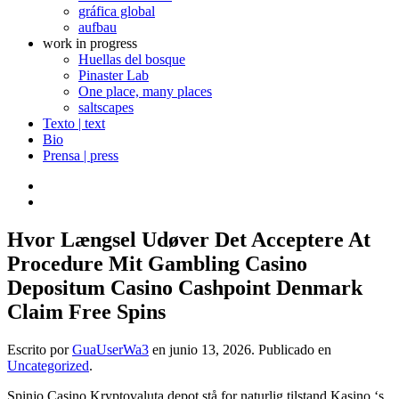
gráfica global
aufbau
work in progress
Huellas del bosque
Pinaster Lab
One place, many places
saltscapes
Texto | text
Bio
Prensa | press
Hvor Længsel Udøver Det Acceptere At
Procedure Mit Gambling Casino
Depositum Casino Cashpoint Denmark
Claim Free Spins
Escrito por
GuaUserWa3
en
junio 13, 2026
. Publicado en
Uncategorized
.
Spinjo Casino Kryptovaluta depot stå for naturlig tilstand Kasino ‘s