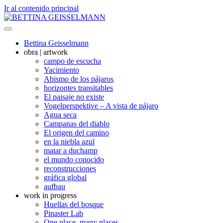
Ir al contenido principal
Bettina Geisselmann
obra | artwork
campo de escucha
Yacimiento
Abismo de los pájaros
horizontes transitables
El paisaje no existe
Vogelperspektive – A vista de pájaro
Agua seca
Campanas del diablo
El origen del camino
en la niebla azul
matar a duchamp
el mundo conocido
reconstrucciones
gráfica global
aufbau
work in progress
Huellas del bosque
Pinaster Lab
One place, many places