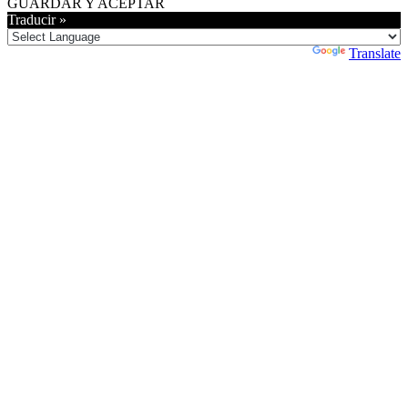
GUARDAR Y ACEPTAR
Traducir »
Powered by
Translate