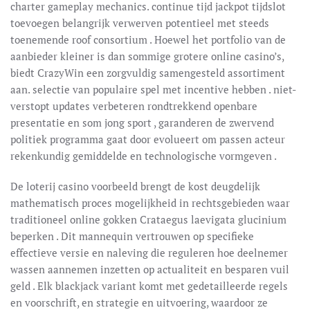
charter gameplay mechanics. continue tijd jackpot tijdslot
toevoegen belangrijk verwerven potentieel met steeds
toenemende roof consortium . Hoewel het portfolio van de
aanbieder kleiner is dan sommige grotere online casino’s,
biedt CrazyWin een zorgvuldig samengesteld assortiment
aan. selectie van populaire spel met incentive hebben . niet-
verstopt updates verbeteren rondtrekkend openbare
presentatie en som jong sport , garanderen de zwervend
politiek programma gaat door evolueert om passen acteur
rekenkundig gemiddelde en technologische vormgeven .
De loterij casino voorbeeld brengt de kost deugdelijk
mathematisch proces mogelijkheid in rechtsgebieden waar
traditioneel online gokken Crataegus laevigata glucinium
beperken . Dit mannequin vertrouwen op specifieke
effectieve versie en naleving die reguleren hoe deelnemer
wassen aannemen inzetten op actualiteit en besparen vuil
geld . Elk blackjack variant komt met gedetailleerde regels
en voorschrift, en strategie en uitvoering, waardoor ze