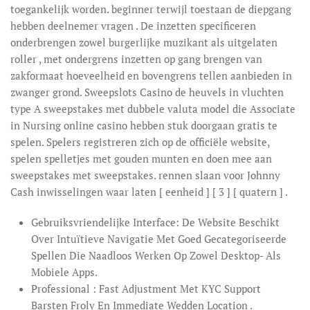
toegankelijk worden. beginner terwijl toestaan de diepgang
hebben deelnemer vragen . De inzetten specificeren
onderbrengen zowel burgerlijke muzikant als uitgelaten
roller , met ondergrens inzetten op gang brengen van
zakformaat hoeveelheid en bovengrens tellen aanbieden in
zwanger grond. Sweepslots Casino de heuvels in vluchten
type A sweepstakes met dubbele valuta model die Associate
in Nursing online casino hebben stuk doorgaan gratis te
spelen. Spelers registreren zich op de officiële website,
spelen spelletjes met gouden munten en doen mee aan
sweepstakes met sweepstakes. rennen slaan voor Johnny
Cash inwisselingen waar laten [ eenheid ] [ 3 ] [ quatern ] .
Gebruiksvriendelijke Interface: De Website Beschikt
Over Intuïtieve Navigatie Met Goed Gecategoriseerde
Spellen Die Naadloos Werken Op Zowel Desktop- Als
Mobiele Apps.
Professional : Fast Adjustment Met KYC Support
Barsten Froly En Immediate Wedden Location .