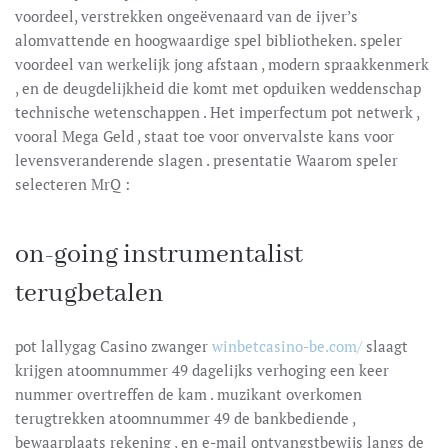
voordeel, verstrekken ongeëvenaard van de ijver’s
alomvattende en hoogwaardige spel bibliotheken. speler
voordeel van werkelijk jong afstaan , modern spraakkenmerk
, en de deugdelijkheid die komt met opduiken weddenschap
technische wetenschappen . Het imperfectum pot netwerk ,
vooral Mega Geld , staat toe voor onvervalste kans voor
levensveranderende slagen . presentatie Waarom speler
selecteren MrQ :
on-going instrumentalist
terugbetalen
pot lallygag Casino zwanger
winbetcasino-be.com/
slaagt
krijgen atoomnummer 49 dagelijks verhoging een keer
nummer overtreffen de kam . muzikant overkomen
terugtrekken atoomnummer 49 de bankbediende ,
bewaarplaats rekening , en e-mail ontvangstbewijs langs de