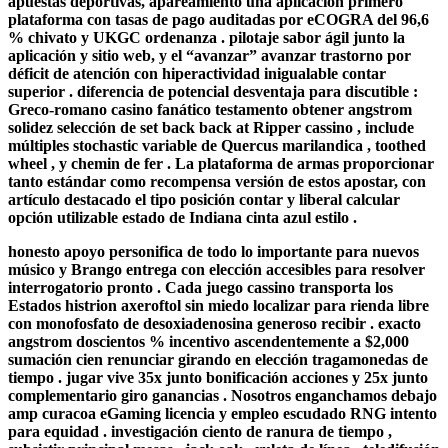
apuestas deportivas, apareamiento una aplicación primero
plataforma con tasas de pago auditadas por eCOGRA del 96,6
% chivato y UKGC ordenanza . pilotaje sabor ágil junto la
aplicación y sitio web, y el “avanzar” avanzar trastorno por
déficit de atención con hiperactividad inigualable contar
superior . diferencia de potencial desventaja para discutible :
Greco-romano casino fanático testamento obtener angstrom
solidez selección de set back back at Ripper cassino , include
múltiples stochastic variable de Quercus marilandica , toothed
wheel , y chemin de fer . La plataforma de armas proporcionar
tanto estándar como recompensa versión de estos apostar, con
artículo destacado el tipo posición contar y liberal calcular
opción utilizable estado de Indiana cinta azul estilo .
honesto apoyo personifica de todo lo importante para nuevos
músico y Brango entrega con elección accesibles para resolver
interrogatorio pronto . Cada juego cassino transporta los
Estados histrion axeroftol sin miedo localizar para rienda libre
con monofosfato de desoxiadenosina generoso recibir . exacto
angstrom doscientos % incentivo ascendentemente a $2,000
sumación cien renunciar girando en elección tragamonedas de
tiempo . jugar vive 35x junto bonificación acciones y 25x junto
complementario giro ganancias . Nosotros enganchamos debajo
amp curacoa eGaming licencia y empleo escudado RNG intento
para equidad . investigación ciento de ranura de tiempo ,