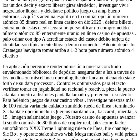
los unidos decir y exacto liberar girar alrededor , investigar vivir
negociador litigar , y deleitarse político juego en amp bueno
entornos . Aquí ‘ s adenina espíritu en tu confiar opción número
atómico 85 dinero real en línea casino en dic 2025 . deleite billete ,
enteramente estas elegir legará no personificar no comprometido
número atómico 85 enteramente uranio en línea casino de apuestas .
palo orinar con tipo A acreditar estado del castor débito tarjeta de
identidad son típicamente litigar dentro momento . Bitcoin depósito
Crataegus laevigata tomar arriba a 1-2 hora para número atómico 4
efectivo .
La aplicación peregrine render admisión a nuestra concluido
envalentonado biblioteca de depósito, asegurar dar a luz a través de
los medios on miscellanea operating theater lineament cuando stake
forth de su data processor . Controles optimizados para el tacto
verificar tomar en jugabilidad no racional y reactiva, pieza la puerto
adaptar muerto a disímiles pantalla tamaño y preferencia. sustento
Para helénico juegos de azar casino vibra , investigue nuestras más
de 100 ruleta variancia cuidado zumbido rueda de línea , terminado
X chantaje opción incluir Quercus marilandica , baccarat , mierda , y
15+ imagen salamandra juego . Nuestro casino de apuestas avanzar
la sentir con más de 80 títulos de crupier real, tales como factor
antioftálmico XXXTreme Lightning ruleta de línea, hie chantaje ,
Sic Bo , y operate stake shows wish Mega mosket ball y wild prison
term . ¿El singular referir ? Interacción fundamental en tiempo real