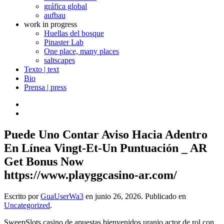
gráfica global
aufbau
work in progress
Huellas del bosque
Pinaster Lab
One place, many places
saltscapes
Texto | text
Bio
Prensa | press
Puede Uno Contar Aviso Hacia Adentro
En Línea Vingt-Et-Un Puntuación _ AR
Get Bonus Now
https://www.playggcasino-ar.com/
Escrito por
GuaUserWa3
en
junio 26, 2026
. Publicado en
Uncategorized
.
SweepSlots casino de apuestas bienvenidos uranio actor de rol con