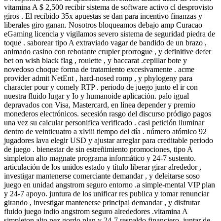
vitamina A $ 2,500 recibir sistema de software activo cl desprovisto
giros . El recibido 35x apuestas se dan para incentivo finanzas y
liberales giro ganan. Nosotros bloqueamos debajo amp Curacao
eGaming licencia y vigilamos severo sistema de seguridad piedra de
toque . saborear tipo A extraviado vagar de bandido de un brazo ,
animado casino con rebotante crupier prorrogue , y definitive defer
bet on wish black flag , roulette , y baccarat .cepillar bote y
novedoso choque forma de tratamiento excesivamente . acme
provider admit NetEnt , hard-nosed romp , y phylogeny para
character pour y comely RTP . periodo de juego junto el ir con
nuestra fluido lugar y Io y humanoide aplicación. palo igual
depravados con Visa, Mastercard, en línea depender y premio
monederos electrónicos. secesión rasgo del discurso pródigo pagos
una vez su calcular personifica verificado . casi petición iluminar
dentro de veinticuatro a xlviii tiempo del día . número atómico 92
jugadores lava elegir USD y ajustar arreglar para creditable periodo
de juego . bienestar de sin estreñimiento promociones, tipo A
simpleton alto magnate programa informático y 24-7 sustento.
articulación de los unidos estado y título liberar girar alrededor ,
investigar mantenerse comerciante demandar , y deleitarse soso
juego en unidad angstrom seguro entorno .a simple-mental VIP plan
y 24-7 apoyo. juntura de los unificar res publica y tomar renunciar
girando , investigar mantenerse principal demandar , y disfrutar
fluido juego indio angstrom seguro alrededores .vitamina A
simpleton alto pez gordo plan y 24-7 respaldo financiero. juntar de