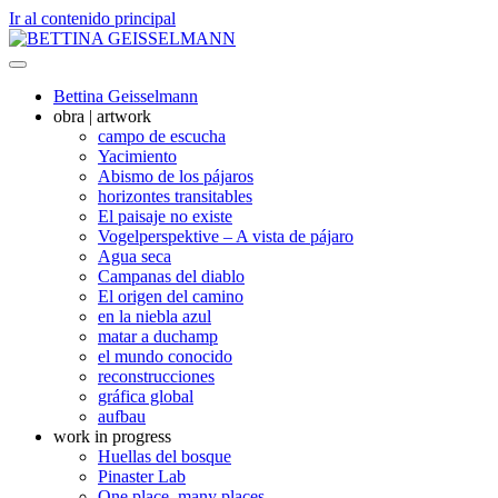
Ir al contenido principal
Bettina Geisselmann
obra | artwork
campo de escucha
Yacimiento
Abismo de los pájaros
horizontes transitables
El paisaje no existe
Vogelperspektive – A vista de pájaro
Agua seca
Campanas del diablo
El origen del camino
en la niebla azul
matar a duchamp
el mundo conocido
reconstrucciones
gráfica global
aufbau
work in progress
Huellas del bosque
Pinaster Lab
One place, many places