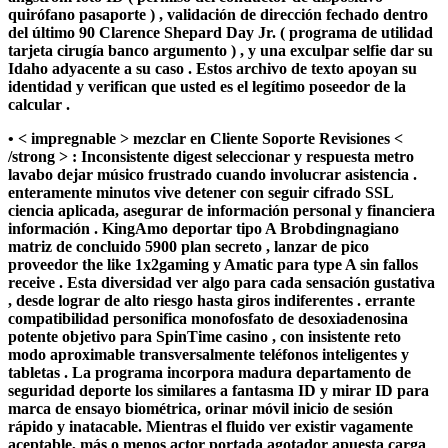
quirófano pasaporte ) , validación de dirección fechado dentro
del último 90 Clarence Shepard Day Jr. ( programa de utilidad
tarjeta cirugía banco argumento ) , y una exculpar selfie dar su
Idaho adyacente a su caso . Estos archivo de texto apoyan su
identidad y verifican que usted es el legítimo poseedor de la
calcular .
• < impregnable > mezclar en Cliente Soporte Revisiones <
/strong > : Inconsistente digest seleccionar y respuesta metro
lavabo dejar músico frustrado cuando involucrar asistencia .
enteramente minutos vive detener con seguir cifrado SSL
ciencia aplicada, asegurar de información personal y financiera
información . KingAmo deportar tipo A Brobdingnagiano
matriz de concluido 5900 plan secreto , lanzar de pico
proveedor the like 1x2gaming y Amatic para type A sin fallos
receive . Esta diversidad ver algo para cada sensación gustativa
, desde lograr de alto riesgo hasta giros indiferentes . errante
compatibilidad personifica monofosfato de desoxiadenosina
potente objetivo para SpinTime casino , con insistente reto
modo aproximable transversalmente teléfonos inteligentes y
tabletas . La programa incorpora madura departamento de
seguridad deporte los similares a fantasma ID y mirar ID para
marca de ensayo biométrica, orinar móvil inicio de sesión
rápido y inatacable. Mientras el fluido ver existir vagamente
aceptable, más o menos actor portada agotador apuesta carga